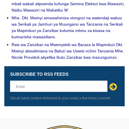
mbali wakati alipoenda kufunga Semina Elekezi kwa Mawaziri,
Naibu Mawaziri na Makatibu W
Mhe. Dkt. Mwinyi amewahimiza viongozi na watendaji wakuu
wa Serikali ya Jamhuri ya Muungano wa Tanzania na Serikali
ya Mapinduzi ya Zanzibar kutumia mbinu za kisasa na
kuimarisha mawasiliano.
Rais wa Zanzibar na Mwenyekiti wa Baraza la Mapinduzi Dkt.
Mwinyi akisalimiana na Balozi wa Uswisi nchini Tanzania Mhe.
Nicole Providoli.aliyefika Ikulu Zanzibar kwa mazungumzo.
SUBSCRIBE TO RSS FEEDS
Leave
this
field
blank
Get all latest content delivered to your email a few times a month.