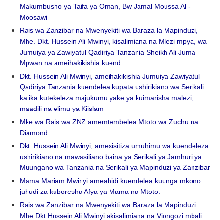
Makumbusho ya Taifa ya Oman, Bw Jamal Moussa Al -
Moosawi
Rais wa Zanzibar na Mwenyekiti wa Baraza la Mapinduzi,
Mhe. Dkt. Hussein Ali Mwinyi, kisalimiana na Mlezi mpya, wa
Jumuiya ya Zawiyatul Qadiriya Tanzania Sheikh Ali Juma
Mpwan na ameihakikishia kuend
Dkt. Hussein Ali Mwinyi, ameihakikishia Jumuiya Zawiyatul
Qadiriya Tanzania kuendelea kupata ushirikiano wa Serikali
katika kutekeleza majukumu yake ya kuimarisha malezi,
maadili na elimu ya Kiislam
Mke wa Rais wa ZNZ amemtembelea Mtoto wa Zuchu na
Diamond.
Dkt. Hussein Ali Mwinyi, amesisitiza umuhimu wa kuendeleza
ushirikiano na mawasiliano baina ya Serikali ya Jamhuri ya
Muungano wa Tanzania na Serikali ya Mapinduzi ya Zanzibar
Mama Mariam Mwinyi ameahidi kuendelea kuunga mkono
juhudi za kuboresha Afya ya Mama na Mtoto.
Rais wa Zanzibar na Mwenyekiti wa Baraza la Mapinduzi
Mhe.Dkt.Hussein Ali Mwinyi akisalimiana na Viongozi mbali