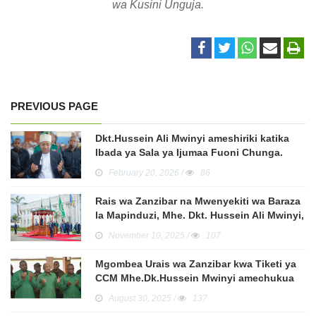
wa Kusini Unguja.
PREVIOUS PAGE
Dkt.Hussein Ali Mwinyi ameshiriki katika
Ibada ya Sala ya Ijumaa Fuoni Chunga.
February 20, 2026 /
86
Rais wa Zanzibar na Mwenyekiti wa Baraza
la Mapinduzi, Mhe. Dkt. Hussein Ali Mwinyi,
amelizindua baraza la Wawakilishi leo
November 10, 2025 /
107
Mgombea Urais wa Zanzibar kwa Tiketi ya
CCM Mhe.Dk.Hussein Mwinyi amechukua
fomu ya kugombea Urais wa Zanzibar.
August 30, 2025 /
137