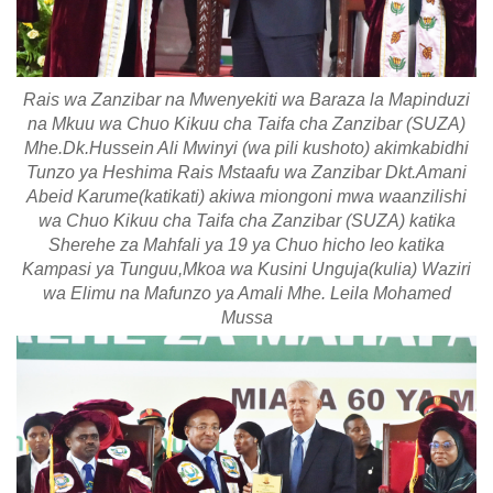
Rais wa Zanzibar na Mwenyekiti wa Baraza la Mapinduzi
na Mkuu wa Chuo Kikuu cha Taifa cha Zanzibar (SUZA)
Mhe.Dk.Hussein Ali Mwinyi (wa pili kushoto) akimkabidhi
Tunzo ya Heshima Rais Mstaafu wa Zanzibar Dkt.Amani
Abeid Karume(katikati) akiwa miongoni mwa waanzilishi
wa Chuo Kikuu cha Taifa cha Zanzibar (SUZA) katika
Sherehe za Mahfali ya 19 ya Chuo hicho leo katika
Kampasi ya Tunguu,Mkoa wa Kusini Unguja(kulia) Waziri
wa Elimu na Mafunzo ya Amali Mhe. Leila Mohamed
Mussa