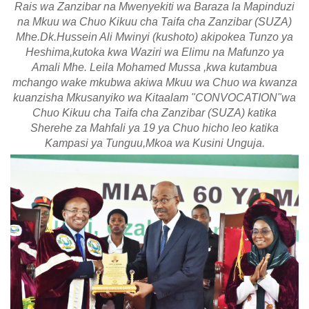
Rais wa Zanzibar na Mwenyekiti wa Baraza la Mapinduzi
na Mkuu wa Chuo Kikuu cha Taifa cha Zanzibar (SUZA)
Mhe.Dk.Hussein Ali Mwinyi (kushoto) akipokea Tunzo ya
Heshima,kutoka kwa Waziri wa Elimu na Mafunzo ya
Amali Mhe. Leila Mohamed Mussa ,kwa kutambua
mchango wake mkubwa akiwa Mkuu wa Chuo wa kwanza
kuanzisha Mkusanyiko wa Kitaalam "CONVOCATION"wa
Chuo Kikuu cha Taifa cha Zanzibar (SUZA) katika
Sherehe za Mahfali ya 19 ya Chuo hicho leo katika
Kampasi ya Tunguu,Mkoa wa Kusini Unguja.