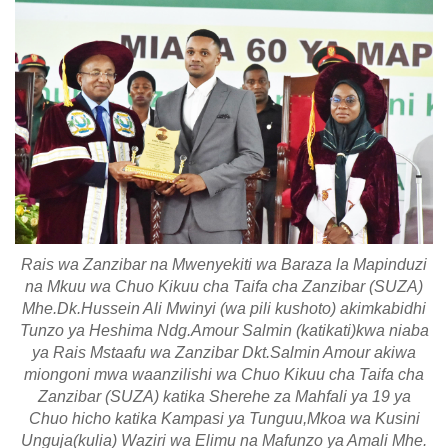
Rais wa Zanzibar na Mwenyekiti wa Baraza la Mapinduzi
na Mkuu wa Chuo Kikuu cha Taifa cha Zanzibar (SUZA)
Mhe.Dk.Hussein Ali Mwinyi (wa pili kushoto) akimkabidhi
Tunzo ya Heshima Ndg.Amour Salmin (katikati)kwa niaba
ya Rais Mstaafu wa Zanzibar Dkt.Salmin Amour akiwa
miongoni mwa waanzilishi wa Chuo Kikuu cha Taifa cha
Zanzibar (SUZA) katika Sherehe za Mahfali ya 19 ya
Chuo hicho katika Kampasi ya Tunguu,Mkoa wa Kusini
Unguja(kulia) Waziri wa Elimu na Mafunzo ya Amali Mhe.