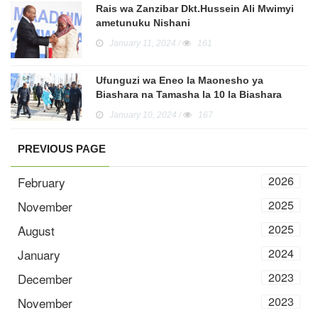
Rais wa Zanzibar Dkt.Hussein Ali Mwimyi
ametunuku Nishani
January 11, 2024 /
161
Ufunguzi wa Eneo la Maonesho ya
Biashara na Tamasha la 10 la Biashara
Zanzibar.
January 10, 2024 /
167
PREVIOUS PAGE
2026
February
2025
November
2025
August
2024
January
2023
December
2023
November