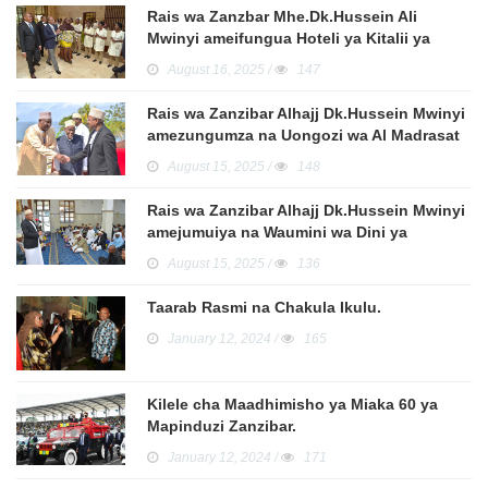
Rais wa Zanzbar Mhe.Dk.Hussein Ali
Mwinyi ameifungua Hoteli ya Kitalii ya
Zanbreeze Beach Resort & Spa Zanzibar.
August 16, 2025 /
147
Rais wa Zanzibar Alhajj Dk.Hussein Mwinyi
amezungumza na Uongozi wa Al Madrasat
Swifat Nabawiyatil Msolopa Ikulu Zanzibar.
August 15, 2025 /
148
Rais wa Zanzibar Alhajj Dk.Hussein Mwinyi
amejumuiya na Waumini wa Dini ya
Kiislamu katika Sala ya Ijumaa na Dua
August 15, 2025 /
136
Maalumu ya Kuimombea Nchi Amani na
Viongozi Wakuu wa Serikali
Taarab Rasmi na Chakula Ikulu.
January 12, 2024 /
165
Kilele cha Maadhimisho ya Miaka 60 ya
Mapinduzi Zanzibar.
January 12, 2024 /
171