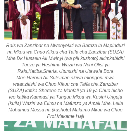
Rais wa Zanzibar na Mwenyekiti wa Baraza la Mapinduzi
na Mkuu wa Chuo Kikuu cha Taifa cha Zanzibar (SUZA)
Mhe.Dk.Hussein Ali Mwinyi (wa pili kushoto) akimkabidhi
Tunzo ya Heshima Waziri wa Nchi Ofisi ya
Rais,Katiba,Sheria, Utumishi na Utawala Bora
Mhe.Haroun Ali Suleiman akiwa miongoni mwa
waanzilishi wa Chuo Kikuu cha Taifa cha Zanzibar
(SUZA) katika Sherehe za Mahfali ya 19 ya Chuo hicho
leo katika Kampasi ya Tunguu,Mkoa wa Kusini Unguja
(kulia) Waziri wa Elimu na Mafunzo ya Amali Mhe. Leila
Mohamed Mussa na (kushoto) Makamo Mkuu wa Chuo
Prof.Makame Haji