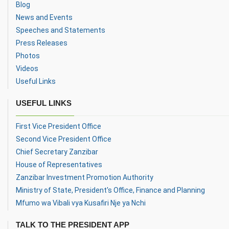
Mke wa Rais wa Zanzibar,
Blog
Mwenyekiti na Msarifu wa Taasisi
News and Events
ya Zanzibar Maisha Bora
Foundation, Mama Mariam Mwinyi,
Speeches and Statements
amesema taasisi hiyo itaendelea
Press Releases
kushirikiana na wadau mbalimbali
Photos
katika kuimarisha ust
Videos
Rais wa Zanzibar na Mwenyekiti wa
Baraza la Mapinduzi, Mhe. Dkt.
Useful Links
Hussein Ali Mwinyi, akizungumza
leo, tarehe 27 Mei 2026, wakati
USEFUL LINKS
alipohutubia Baraza la Eid
lililofanyika katika Uwanja wa
First Vice President Office
Kufurahishia
Second Vice President Office
Makamu Mwenyekiti wa CCM
Zanzibar, Rais wa Zanzibar na
Chief Secretary Zanzibar
Mwenyekiti wa Baraza la
House of Representatives
Mapinduzi, Mhe. Dkt. Hussein Ali
Zanzibar Investment Promotion Authority
Mwinyi akizungumza leo, tarehe 09
Mei 2026, na viongozi na
Ministry of State, President's Office, Finance and Planning
wanachama wa Chama Cha Mapin
Mfumo wa Vibali vya Kusafiri Nje ya Nchi
Makamu Mwenyekiti wa CCM
Zanzibar, Rais wa Zanzibar na
TALK TO THE PRESIDENT APP
Mwenyekiti wa Baraza la