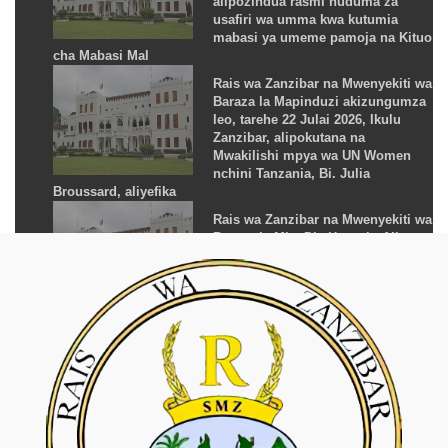
alipozindua rasmi huduma za
usafiri wa umma kwa kutumia
mabasi ya umeme pamoja na Kituo
cha Mabasi Mal
Rais wa Zanzibar na Mwenyekiti wa
Baraza la Mapinduzi akizungumza
leo, tarehe 22 Julai 2026, Ikulu
Zanzibar, alipokutana na
Mwakilishi mpya wa UN Women
nchini Tanzania, Bi. Julia
Broussard, aliyefika
Rais wa Zanzibar na Mwenyekiti wa
Baraza la Mhe.Dkt.Hussein Ali
Mwinyi akizungumza leo, tarehe 28
Juni 2026, wakati wa kilele cha
Maadhimisho ya Pili ya Wiki ya
Ardhi na Makaazi, yaliyofanyika
katika
Rais wa Zanzibar na Mwenyekiti wa
Baraza la Mapinduzi
Mhe.Dkt.Hussein Ali Mwinyi
akizungumza leo, tarehe 24 Juni
2026, alipokutana na ujumbe wa
Benki ya Absa Tanzania