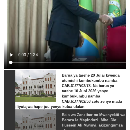
Barua ya tarehe 29 Julai kwenda
utumishi kumbukumbu namba
CAB.61/77/02/78. Na barua ya
tarehe 10 Juni 2026 yenye
kumbukumbu namba
CAB.61/77/02/53 zote zenye mada
iliyotajwa hapo juu yenye kutoa ufafan
Rais wa Zanzibar na Mwenyekiti wa
Baraza la Mapinduzi, Mhe. Dkt.
Hussein Ali Mwinyi, akizungumza