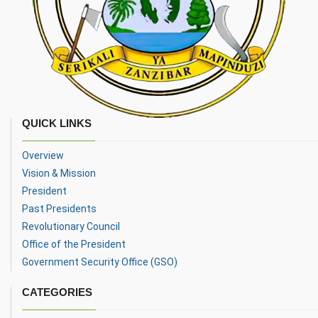
ulioongozwa na Mkurugenzi Mkuu wa
Rais wa Zanzibar na Mwenyekiti wa
Baraza la Mapinduzi
Mhe.Dkt.Hussein Ali Mwinyi
akizungumza leo, tarehe 22 Juni
2026, alipokutana na Jaji Mkuu wa
Tanzania, Mhe. Jaji George Masaju,
aliyefika Ikulu Za
QUICK LINKS
Rais wa Zanzibar na Mwenyekiti wa
Baraza la Mapinduzi
Mhe.Dkt.Hussein Ali Mwinyi
Overview
akizungumza leo tarehe 20 Juni
Vision & Mission
2026, kwa niaba ya Rais wa
President
Jamhuri ya Muungano wa
Tanzania, Mhe. Dkt. Samia Suluhu Hassa
Past Presidents
Mke wa Rais wa Zanzibar,
Revolutionary Council
Mwenyekiti na Msarifu wa Taasisi
Office of the President
ya Zanzibar Maisha Bora
Government Security Office (GSO)
Foundation, Mama Mariam
Mwinyi, akizungumza wakati
alipokutana na Mke wa Rais wa
CATEGORIES
Jamhuri ya Singapore, Mhe. Jane Itt