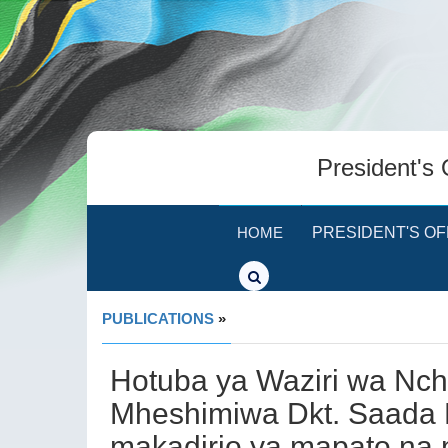
President's 
HOME
PRESIDENT'S OF
PUBLICATIONS
»
Hotuba ya Waziri wa Nchi
Mheshimiwa Dkt. Saada
makadirio ya mapato na