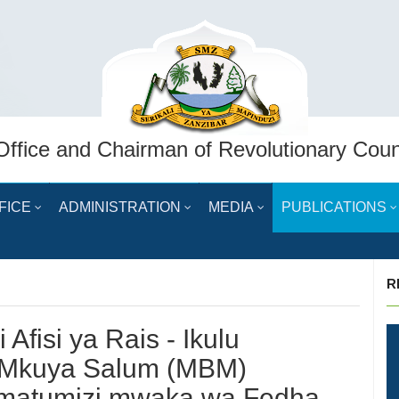
Office and Chairman of Revolutionary Coun
FICE
ADMINISTRATION
MEDIA
PUBLICATIONS
R
 Afisi ya Rais - Ikulu
 Mkuya Salum (MBM)
 matumizi mwaka wa Fedha