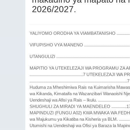
2026/2027.
YALIYOMO ORODHA YA VIAMBATANISHO .......................
VIFUPISHO VYA MANENO ..........................................
UTANGULIZI ................................................................
MAPITIO YA UTEKELEZAJI WA PROGRAMU ZA AFISI YARAIS – IKULU KWA MWAKA WA FEDHA 2025/2026. ..............................................7 UTEKELEZAJI WA PROGRAMU ZA AFISI YA RAIS – IKULU (FUNGU A01). ....................................................................................7 i. Programu Kuu ya Kusimamia na Kuratibu Shughuli na Huduma za Mheshimiwa Rais na Kuimarisha Mawasiliano Ikulu. ........8 ii. Programu Kuu ya Kuratibu Ushirikiano wa Kikanda, Kimataifa na Wazanzibari Wanaoishi Nje ya Nchi. .............11 iii. Programu Kuu ya Utawala na Uendeshaji wa Afisi ya Rais – Ikulu. ...............................................................................14 UTEKELEZAJI WA SHUGHULI ZA MIRADI YA MAENDELEO .............17 MAPITIO YA UTEKELEZAJI WA OFISI YA BARAZA LA MAPINDUZI (FUNGU A02) KWA MWAKA WA FEDHA 2025/2026. .....................18 i. Programu Kuu ya Usimamizi wa Majukumu ya Kikatiba na Kisheria ya BLM. ......................................................................19 ii. Programu Kuu ya Utumishi na Uendeshaji wa Ofisi ya Baraza la Mapinduzi .............................................................20 MAPITIO YA UTEKELEZAJI WA PROGRAMU ZA TAASISI YA AFISI YA RAIS YA UFUATILIAJI NA USIMAMIZI WA UTENDAJI SERIKALINI ZANZIBAR (FUNGU A09) KWA MWAKA WA FEDHA 2025/2026. ……………………….....20 UTEKELEZAJI WA PROGRAMU ZA TAASISI YA ZPDB (FUNGU A09) .........21 i. Programu Kuu ya Usimamizi na Uratibu wa Huduma za Serikali .......................................................................................21 ii. Programu Kuu ya Mipango ya Miradi ya Kipaumbele na Uendeshaji. ............................................................................23 UTEKELEZAJI WA MRADI WA MAENDELEO KWA FUNGU A09 ……………......24 MAPITIO YA UTEKELEZAJI WA PROGRAMU ZA TAASISI YA NYARAKA NA KUMBUKUMBU ZANZIBAR (FUNGU A10) KWA MWAKA WA FEDHA 2025/2026. ....................................25 HOTUBA YA BAJETI WAZIRI WA NCHI AFISI YA RAIS -IKULU 2026/2027 ii i. Programu Kuu ya Usimamizi wa Nyaraka na Kumbukumbu kwa matumizi ya Serikali na Umma. ............25 ii. Programu Kuu ya Utawala na Uendeshaji wa Taasisi ya Nyaraka na Kumbukumbu. ..............................................27 MWELEKEO WA BAJETI YA AFISI YA RAIS – IKULU KWA MWAKA WA FEDHA 2026/2027 ......................................................................27. PROGRAMU KUU NA NDOGO NA MAKISIO YA FEDHA ZINAZOHITAJIKA KWA MWAKA WA FEDHA 2026/2027 ...............29 PROGRAMU KUU NA NDOGO ZA AFISI YA RAIS – IKULU (FUNGU 001) .................................................................................................30 i. Programu Kuu ya Usimamizi wa Shughuli za Mheshimiwa Rais na Uimarishaji wa Mawasiliano. ...................................30 ii. Programu Kuu ya Ushirikiano wa Kikanda, Kimataifa na Uratibu wa Wazanzibari Wanaoishi Nje ya Nchi. ................31 iii. Programu Kuu ya Utawala na Uendeshaji. ...........................32 MIRADI YA MAENDELEO ITAKAYOTEKELEZWA NA AFISI YA RAIS – IKULU KWA MWAKA WA FEDHA 2026/2027 ..................................33 PROGRAMU KUU NA NDOGO ZA OFISI YA BARAZA LA MAPINDUZI (FUNGU 040). ...................................................................................34 i. Programu Kuu ya Usimamizi wa Majukumu ya Kikatiba na Kisheria ya BLM. ................................................................34 ii. Programu Kuu ya Utumishi na Uendeshaji wa Ofisi ya Rais Baraza la Mapinduzi. ..............................................................35 PROGRAMU KUU NA NDOGO ZA TAASISI YA NYARAKA NA KUMBUKUMBU (FUNGU 057) ..........................................................36 i. Programu Kuu ya Usimamizi wa Nyaraka na Kumbukumbu kwa Matumizi ya Serikali na Umma. .....................................36 ii. Programu Kuu ya Utawala na Uendeshaji .........................37 PROGRAMU KUU NA NDOGO ZA TAASISI YA AFISI YA RAIS YA UFUATILIAJI NA USIMAMIZI WA UTENDAJI SERIKALINI (FUNGU 058) …….....38 i. Programu Kuu ya Usimamizi na Uratibu wa Miradi ya Serikali. ..................................................................................................38 HOTUBA YA BAJETI WAZIRI WA NCHI AFISI YA RAIS -IKULU 2026/2027 iii ii. Programu Kuu ya Mipango ya Miradi ya Kipaumbele na Uendeshaji. ..............................................................................39 MAOMBI YA FEDHA YA KAZI ZILIZOPANGWA KUTEKELEZWA KWA MWAKA WA FEDHA 2026/2027. .....................................................40 HITIMISHO ........................................................................................40 HOTUBA YA BAJETI WAZIRI WA NCHI AFISI YA RAIS -IKULU 2026/2027 iv ORODHA YA VIAMBATANISHO KIAMBATANISHO NAMB