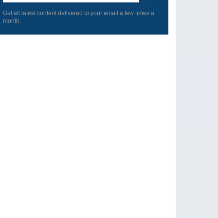
blank
Get all latest content delivered to your email a few times a
month.