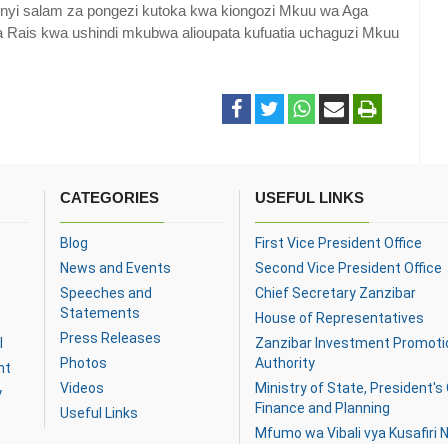
winyi salam za pongezi kutoka kwa kiongozi Mkuu wa Aga
 Rais kwa ushindi mkubwa alioupata kufuatia uchaguzi Mkuu
CATEGORIES
USEFUL LINKS
Blog
First Vice President Office
News and Events
Second Vice President Office
Speeches and
Chief Secretary Zanzibar
Statements
House of Representatives
Press Releases
l
Zanzibar Investment Promoti
Photos
Authority
nt
Videos
Ministry of State, President's 
y
Finance and Planning
Useful Links
Mfumo wa Vibali vya Kusafiri N