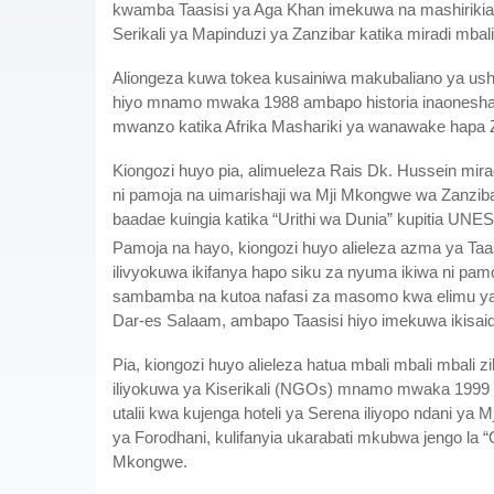
kwamba Taasisi ya Aga Khan imekuwa na mashirikia
Serikali ya Mapinduzi ya Zanzibar katika miradi mbal
Aliongeza kuwa tokea kusainiwa makubaliano ya ushiri
hiyo mnamo mwaka 1988 ambapo historia inaonesha 
mwanzo katika Afrika Mashariki ya wanawake hap
Kiongozi huyo pia, alimueleza Rais Dk. Hussein mirad
ni pamoja na uimarishaji wa Mji Mkongwe wa Zanz
baadae kuingia katika “Urithi wa Dunia” kupitia UNE
Pamoja na hayo, kiongozi huyo alieleza azma ya Taa
ilivyokuwa ikifanya hapo siku za nyuma ikiwa ni pamo
sambamba na kutoa nafasi za masomo kwa elimu ya
Dar-es Salaam, ambapo Taasisi hiyo imekuwa ikisaid
Pia, kiongozi huyo alieleza hatua mbali mbali mbali z
iliyokuwa ya Kiserikali (NGOs) mnamo mwaka 1999 huku
utalii kwa kujenga hoteli ya Serena iliyopo ndani ya
ya Forodhani, kulifanyia ukarabati mkubwa jengo la
Mkongwe.