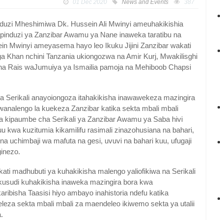
01 Dec 2020
News and Events
387
duzi Mheshimiwa Dk. Hussein Ali Mwinyi ameuhakikishia
apinduzi ya Zanzibar Awamu ya Nane inaweka taratibu na
in Mwinyi ameyasema hayo leo Ikuku Jijini Zanzibar wakati
 Khan nchini Tanzania ukiongozwa na Amir Kurj, Mwakilisghi
na Rais waJumuiya ya Ismailia pamoja na Mehiboob Chapsi
a Serikali anayoiongoza itahakikisha inawawekeza mazingira
analengo la kuekeza Zanzibar katika sekta mbali mbali
uwa kipaumbe cha Serikali ya Zanzibar Awamu ya Saba hivi
kwa kuzitumia kikamilifu rasimali zinazohusiana na bahari,
 na uchimbaji wa mafuta na gesi, uvuvi na bahari kuu, ufugaji
inezo.
kati madhubuti ya kuhakikisha malengo yaliofikiwa na Serikali
kusudi kuhakikisha inaweka mazingira bora kwa
aribisha Taasisi hiyo ambayo inahistoria ndefu katika
eleza sekta mbali mbali za maendeleo ikiwemo sekta ya utalii
.