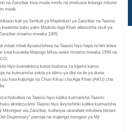
no na Zanzibar kwa muda mrefu na imekuwa ikiiunga mkono
im mbali.
kiano kati ya Serikali ya Mapinduizi ya Zanzibar na Taasisi
kwamba babu yake Mtukufu Aga Khan alianzisha skuli ya
a Zanzibar mnamo mwaka 1905.
i mbali mbali iliyoanzishwa na Taasisi hiyo hapa nchini ikiwa
ibar kwa kusaidia Mapngo Mkuu wake mnamo mwaka 1994 na
SCO.
sisi hiyo kuendeleza kutoa huduma za kijamii kama
ja na kuimarisha sekta ya elimu ya dini na ile ya dunia
 juu kwa kujiunga na Chuo Kikuu cha Aga Khan (AKU) cha
ia.
ilizochukuliwa na Taasisi hiyo katika kuimarisha Taasisi
 akieleza jinsi Taasisi hiyo ilivyoshiriki katika kuimarisha
 Mji Mkongwe wa Zanzibar, kuifanyia ukarabati mkubwa bistani
 “Old Dispensary” pamoja na majengo mengine ya Mji