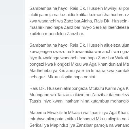
Sambamba na hayo, Rais Dk. Hussein Mwinyi aliipon
utalii pamoja na kusaidia katika kuimarisha huduma z
kwa wananchi wa Zanzibar.Aidha, Rais Dk. Hussein
mashirkinao hapa Zanzibar hivyo Serikali itaendele
kuiletea maendeleo Zanzibar.
Sambamba na hayo, Rais Dk. Hussein aliueleza uj
kuwajengea uwezo na kuwasaidia wananchi wa ngazi y
hiyo ikawalenga wananchi hao hapa Zanzibar.Wakati 
pongezi kwa kiongozi Mkuu wa Aga Khan duniani Mtu
Madhehebu ya Kiislamu ya Shia Ismailia kwa kumtak
uchaguzi Mkuu uliopita hapa nchini.
Rais Dk. Hussein alimpongeza Mtukufu Karim Aga K
Muungano wa Tanzania ikiwemo Zanzibar itaendeleza
Taasisi hiyo kwani inathamini na kutambua mchangio 
Mapema Mwakilishi Mkaazi wa Taasisi ya Aga Khan A
mkubwa alioupata katika Uchaguzi Mkuu uliopita na
Serikali ya Mapinduzi ya Zanzibar pamoja na wanan