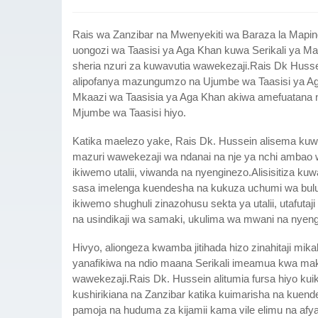
Rais wa Zanzibar na Mwenyekiti wa Baraza la Mapin
uongozi wa Taasisi ya Aga Khan kuwa Serikali ya M
sheria nzuri za kuwavutia wawekezaji.Rais Dk Husse
alipofanya mazungumzo na Ujumbe wa Taasisi ya Aga
Mkaazi wa Taasisia ya Aga Khan akiwa amefuatana 
Mjumbe wa Taasisi hiyo.
Katika maelezo yake, Rais Dk. Hussein alisema kuw
mazuri wawekezaji wa ndanai na nje ya nchi ambao w
ikiwemo utalii, viwanda na nyenginezo.Alisisitiza k
sasa imelenga kuendesha na kukuza uchumi wa buluu 
ikiwemo shughuli zinazohusu sekta ya utalii, utafutaji
na usindikaji wa samaki, ukulima wa mwani na nyeng
Hivyo, aliongeza kwamba jitihada hizo zinahitaji mika
yanafikiwa na ndio maana Serikali imeamua kwa ma
wawekezaji.Rais Dk. Hussein alitumia fursa hiyo kuik
kushirikiana na Zanzibar katika kuimarisha na kuend
pamoja na huduma za kijamii kama vile elimu na afya