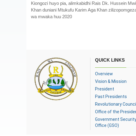
Kiongozi huyo pia, alimkabidhi Rais Dk. Hussein M
Khan duniani Mtukufu Karim Aga Khan zilizopomgeza
wa mwaka huu 2020
QUICK LINKS
Overview
Vision & Mission
President
Past Presidents
Revolutionary Counci
Office of the Preside
Government Securit
Office (GSO)