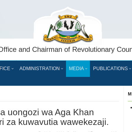
Office and Chairman of Revolutionary Coun
FICE
ADMINISTRATION
MEDIA
PUBLICATIONS
M
ia uongozi wa Aga Khan
uri za kuwavutia wawekezaji.