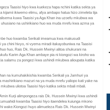
geza Taasisi hiyo kwa kuekeza hapa nchini katika sekta ya
a kijamii ikiwemo elimu, afya ambapo hatua hizo zimeleta tija
 alisema kuwa Taasisi ya Aga Khan ina uzoefu mkubwa wa
za uhusiano na ushirikiano huo wa muda mrefu kwa azma ya
umbe huo kwamba Serikali imeamua kwa makusudi
a chini hivyo, ni vyema miradi itakayobuniwa na Taasisi
huo huo, Rais Dk. Hussein Mwinyi alitoa shukurani na
kufu Karim Aga Khan ambaye pia ni kiongozi wa kiroho wa
ia salamu za pongezi kwa ushindi mkubwa alioupata katika
han na kumuhakikishia kwamba Serikali ya Jamhuri ya
 mashirikiano mazuri na ya muda mrefu yaliopo kati yake na
mkubwa uliotoa Taasisi hiyo katika sekta mbali mbali.
min Kurji alimpongeza rais Dk. Hussein Mwinyi kwa ushindi
 kumuahidi kwamba Taasisi hiyo itaendelea kuiunga mkono
chi wake.Kiongozi huyo alimueleza Rais Dk. Hussein Mwinyi