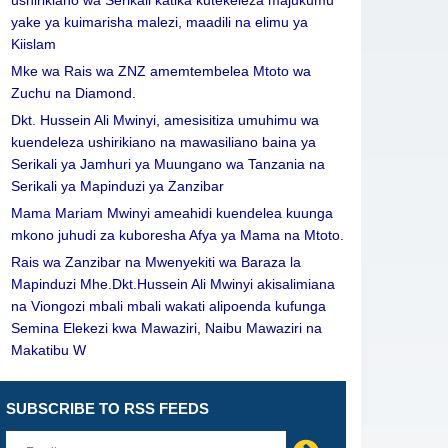
ushirikiano wa Serikali katika kutekeleza majukumu
yake ya kuimarisha malezi, maadili na elimu ya
Kiislam
Mke wa Rais wa ZNZ amemtembelea Mtoto wa
Zuchu na Diamond.
Dkt. Hussein Ali Mwinyi, amesisitiza umuhimu wa
kuendeleza ushirikiano na mawasiliano baina ya
Serikali ya Jamhuri ya Muungano wa Tanzania na
Serikali ya Mapinduzi ya Zanzibar
Mama Mariam Mwinyi ameahidi kuendelea kuunga
mkono juhudi za kuboresha Afya ya Mama na Mtoto.
Rais wa Zanzibar na Mwenyekiti wa Baraza la
Mapinduzi Mhe.Dkt.Hussein Ali Mwinyi akisalimiana
na Viongozi mbali mbali wakati alipoenda kufunga
Semina Elekezi kwa Mawaziri, Naibu Mawaziri na
Makatibu W
SUBSCRIBE TO RSS FEEDS
Leave
this