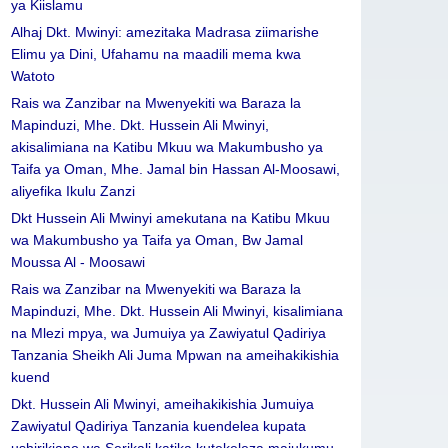
ya Kiislamu
Alhaj Dkt. Mwinyi: amezitaka Madrasa ziimarishe
Elimu ya Dini, Ufahamu na maadili mema kwa
Watoto
Rais wa Zanzibar na Mwenyekiti wa Baraza la
Mapinduzi, Mhe. Dkt. Hussein Ali Mwinyi,
akisalimiana na Katibu Mkuu wa Makumbusho ya
Taifa ya Oman, Mhe. Jamal bin Hassan Al-Moosawi,
aliyefika Ikulu Zanzi
Dkt Hussein Ali Mwinyi amekutana na Katibu Mkuu
wa Makumbusho ya Taifa ya Oman, Bw Jamal
Moussa Al - Moosawi
Rais wa Zanzibar na Mwenyekiti wa Baraza la
Mapinduzi, Mhe. Dkt. Hussein Ali Mwinyi, kisalimiana
na Mlezi mpya, wa Jumuiya ya Zawiyatul Qadiriya
Tanzania Sheikh Ali Juma Mpwan na ameihakikishia
kuend
Dkt. Hussein Ali Mwinyi, ameihakikishia Jumuiya
Zawiyatul Qadiriya Tanzania kuendelea kupata