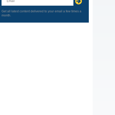
field
blank
Get all latest content delivered to your email a few times a
month.