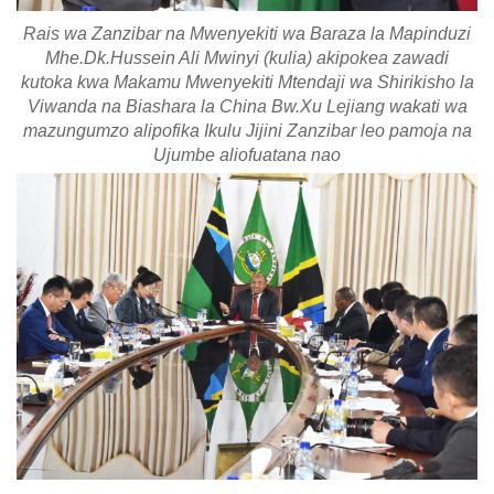
Rais wa Zanzibar na Mwenyekiti wa Baraza la Mapinduzi
Mhe.Dk.Hussein Ali Mwinyi (kulia) akipokea zawadi
kutoka kwa Makamu Mwenyekiti Mtendaji wa Shirikisho la
Viwanda na Biashara la China Bw.Xu Lejiang wakati wa
mazungumzo alipofika Ikulu Jijini Zanzibar leo pamoja na
Ujumbe aliofuatana nao