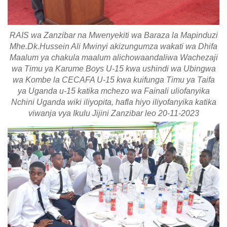
RAIS wa Zanzibar na Mwenyekiti wa Baraza la Mapinduzi
Mhe.Dk.Hussein Ali Mwinyi akizungumza wakati wa Dhifa
Maalum ya chakula maalum alichowaandaliwa Wachezaji
wa Timu ya Karume Boys U-15 kwa ushindi wa Ubingwa
wa Kombe la CECAFA U-15 kwa kuifunga Timu ya Taifa
ya Uganda u-15 katika mchezo wa Fainali uliofanyika
Nchini Uganda wiki iliyopita, hafla hiyo iliyofanyika katika
viwanja vya Ikulu Jijini Zanzibar leo 20-11-2023