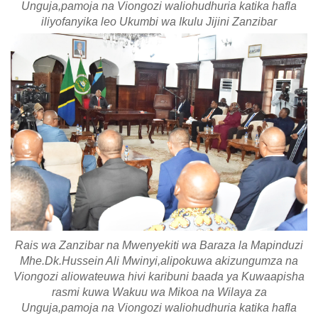
Unguja,pamoja na Viongozi waliohudhuria katika hafla
iliyofanyika leo Ukumbi wa Ikulu Jijini Zanzibar
Rais wa Zanzibar na Mwenyekiti wa Baraza la Mapinduzi
Mhe.Dk.Hussein Ali Mwinyi,alipokuwa akizungumza na
Viongozi aliowateuwa hivi karibuni baada ya Kuwaapisha
rasmi kuwa Wakuu wa Mikoa na Wilaya za
Unguja,pamoja na Viongozi waliohudhuria katika hafla