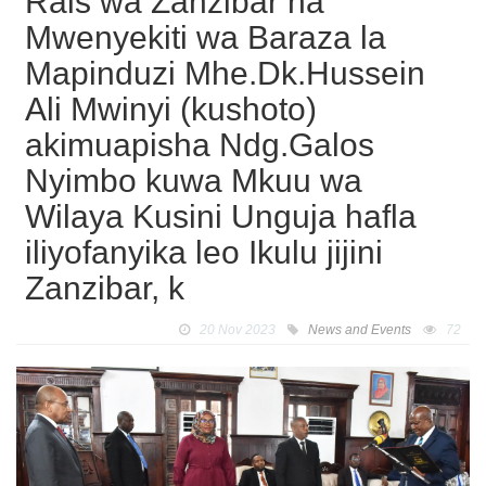
Rais wa Zanzibar na
Mwenyekiti wa Baraza la
Mapinduzi Mhe.Dk.Hussein
Ali Mwinyi (kushoto)
akimuapisha Ndg.Galos
Nyimbo kuwa Mkuu wa
Wilaya Kusini Unguja hafla
iliyofanyika leo Ikulu jijini
Zanzibar, k
20 Nov 2023
News and Events
72