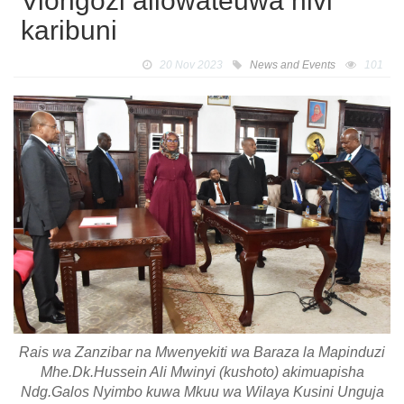
Viongozi aliowateuwa hivi
karibuni
20 Nov 2023
News and Events
101
Rais wa Zanzibar na Mwenyekiti wa Baraza la Mapinduzi
Mhe.Dk.Hussein Ali Mwinyi (kushoto) akimuapisha
Ndg.Galos Nyimbo kuwa Mkuu wa Wilaya Kusini Unguja