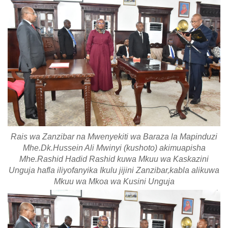
Rais wa Zanzibar na Mwenyekiti wa Baraza la Mapinduzi
Mhe.Dk.Hussein Ali Mwinyi (kushoto) akimuapisha
Mhe.Rashid Hadid Rashid kuwa Mkuu wa Kaskazini
Unguja hafla iliyofanyika Ikulu jijini Zanzibar,kabla alikuwa
Mkuu wa Mkoa wa Kusini Unguja