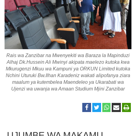
Rais wa Zanzibar na Mwenyekiti wa Baraza la Mapinduzi
Alhaj Dk.Hussein Ali Mwinyi akipata maelezo kutoka kwa
Mkurugenzi Mkuu wa Kampuni ya ORKUN Limited kutoka
Nchini Uturuki Bw.Ilhan Karadeniz wakati alipofanya ziara
maalum ya kutembelea Maendeleo ya Ukarabati wa
Ujenzi wa uwanja wa Amaan Studium Mjini Zanzibar
UJUMBE WA MAKAMU