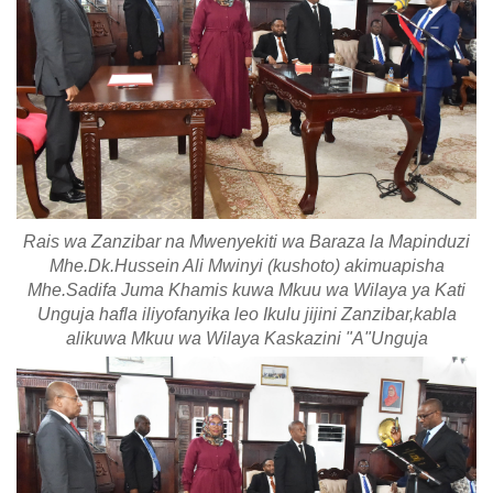
Rais wa Zanzibar na Mwenyekiti wa Baraza la Mapinduzi
Mhe.Dk.Hussein Ali Mwinyi (kushoto) akimuapisha
Mhe.Sadifa Juma Khamis kuwa Mkuu wa Wilaya ya Kati
Unguja hafla iliyofanyika leo Ikulu jijini Zanzibar,kabla
alikuwa Mkuu wa Wilaya Kaskazini "A"Unguja