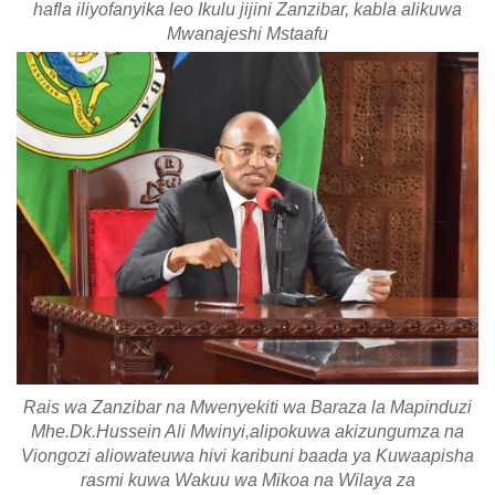
hafla iliyofanyika leo Ikulu jijini Zanzibar, kabla alikuwa
Mwanajeshi Mstaafu
Rais wa Zanzibar na Mwenyekiti wa Baraza la Mapinduzi
Mhe.Dk.Hussein Ali Mwinyi,alipokuwa akizungumza na
Viongozi aliowateuwa hivi karibuni baada ya Kuwaapisha
rasmi kuwa Wakuu wa Mikoa na Wilaya za