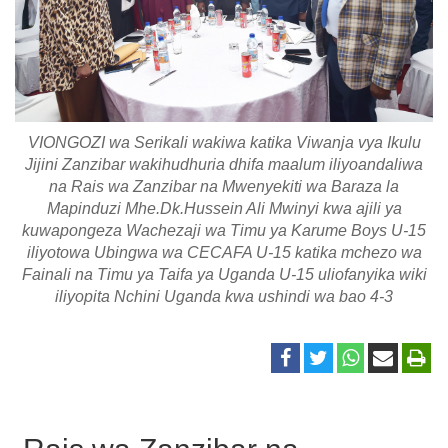
VIONGOZI wa Serikali wakiwa katika Viwanja vya Ikulu
Jijini Zanzibar wakihudhuria dhifa maalum iliyoandaliwa
na Rais wa Zanzibar na Mwenyekiti wa Baraza la
Mapinduzi Mhe.Dk.Hussein Ali Mwinyi kwa ajili ya
kuwapongeza Wachezaji wa Timu ya Karume Boys U-15
iliyotowa Ubingwa wa CECAFA U-15 katika mchezo wa
Fainali na Timu ya Taifa ya Uganda U-15 uliofanyika wiki
iliyopita Nchini Uganda kwa ushindi wa bao 4-3