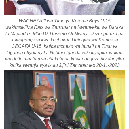
WACHEZAJI wa Timu ya Karume Boys U-15
wakimsikiliza Rais wa Zanzibar na Mwenyekiti wa Baraza
la Mapinduzi Mhe.Dk.Hussein Ali Mwinyi akizungumza na
kuwapongeza kwa kuchukua Ubingwa wa Kombe la
CECAFA U-15, katika mchezo wa fainali na Timu ya
Uganda uliyofanyika Nchini Uganda wiki iliyopita, wakati
wa dhifa maalum ya chakula na kuwapongeza iliyofanyika
katika viwanja vya Ikulu Jijini Zanzibar leo 20-11-2023