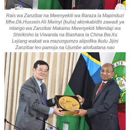
Rais wa Zanzibar na Mwenyekiti wa Baraza la Mapinduzi
Mhe.Dk.Hussein Ali Mwinyi (kulia) akimkabidhi zawadi ya
mlango wa Zanzibar Makamu Mwenyekiti Mtendaji wa
Shirikisho la Viwanda na Biashara la China Bw.Xu
Lejiang wakati wa mazungumzo alipofika Ikulu Jijini
Zanzibar leo pamoja na Ujumbe aliofuatana nao