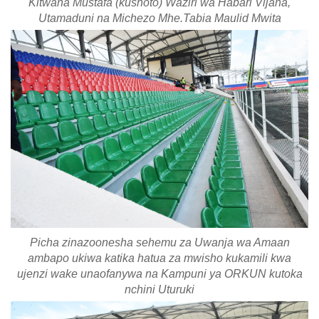
Kitwana Mustafa (kushoto) Waziri wa Habari Vijana,
Utamaduni na Michezo Mhe.Tabia Maulid Mwita
Picha zinazoonesha sehemu za Uwanja wa Amaan
ambapo ukiwa katika hatua za mwisho kukamili kwa
ujenzi wake unaofanywa na Kampuni ya ORKUN kutoka
nchini Uturuki