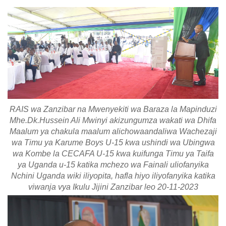
RAIS wa Zanzibar na Mwenyekiti wa Baraza la Mapinduzi
Mhe.Dk.Hussein Ali Mwinyi akizungumza wakati wa Dhifa
Maalum ya chakula maalum alichowaandaliwa Wachezaji
wa Timu ya Karume Boys U-15 kwa ushindi wa Ubingwa
wa Kombe la CECAFA U-15 kwa kuifunga Timu ya Taifa
ya Uganda u-15 katika mchezo wa Fainali uliofanyika
Nchini Uganda wiki iliyopita, hafla hiyo iliyofanyika katika
viwanja vya Ikulu Jijini Zanzibar leo 20-11-2023