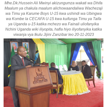
Mhe.Dk.Hussein Ali Mwinyi akizungumza wakati wa Dhifa
Maalum ya chakula maalum alichowaandaliwa Wachezaji
wa Timu ya Karume Boys U-15 kwa ushindi wa Ubingwa
wa Kombe la CECAFA U-15 kwa kuifunga Timu ya Taifa
ya Uganda u-15 katika mchezo wa Fainali uliofanyika
Nchini Uganda wiki iliyopita, hafla hiyo iliyofanyika katika
viwanja vya Ikulu Jijini Zanzibar leo 20-11-2023