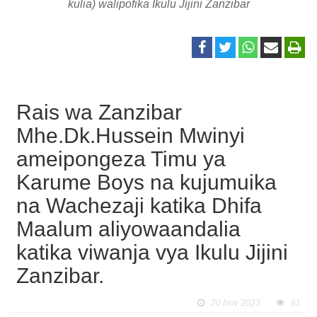
kulia) walipofika Ikulu Jijini Zanzibar
Rais wa Zanzibar
Mhe.Dk.Hussein Mwinyi
ameipongeza Timu ya
Karume Boys na kujumuika
na Wachezaji katika Dhifa
Maalum aliyowaandalia
katika viwanja vya Ikulu Jijini
Zanzibar.
20 Nov 2023
61