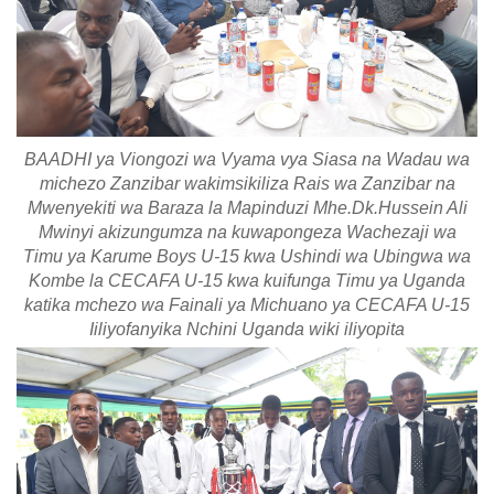
BAADHI ya Viongozi wa Vyama vya Siasa na Wadau wa
michezo Zanzibar wakimsikiliza Rais wa Zanzibar na
Mwenyekiti wa Baraza la Mapinduzi Mhe.Dk.Hussein Ali
Mwinyi akizungumza na kuwapongeza Wachezaji wa
Timu ya Karume Boys U-15 kwa Ushindi wa Ubingwa wa
Kombe la CECAFA U-15 kwa kuifunga Timu ya Uganda
katika mchezo wa Fainali ya Michuano ya CECAFA U-15
Iiliyofanyika Nchini Uganda wiki iliyopita