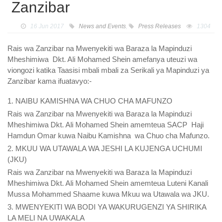
Zanzibar
16 Jun 2017
News and Events
,
Press Releases
1304
Rais wa Zanzibar na Mwenyekiti wa Baraza la Mapinduzi
Mheshimiwa Dkt. Ali Mohamed Shein amefanya uteuzi wa
viongozi katika Taasisi mbali mbali za Serikali ya Mapinduzi ya
Zanzibar kama ifuatavyo:-
1. NAIBU KAMISHNA WA CHUO CHA MAFUNZO
Rais wa Zanzibar na Mwenyekiti wa Baraza la Mapinduzi
Mheshimiwa Dkt. Ali Mohamed Shein amemteua SACP Haji
Hamdun Omar kuwa Naibu Kamishna wa Chuo cha Mafunzo.
2. MKUU WA UTAWALA WA JESHI LA KUJENGA UCHUMI
(JKU)
Rais wa Zanzibar na Mwenyekiti wa Baraza la Mapinduzi
Mheshimiwa Dkt. Ali Mohamed Shein amemteua Luteni Kanali
Mussa Mohammed Shaame kuwa Mkuu wa Utawala wa JKU.
3. MWENYEKITI WA BODI YA WAKURUGENZI YA SHIRIKA
LA MELI NA UWAKALA