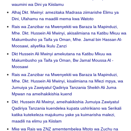
waumini wa Dini ya Kiislamu
Alhaj Dkt. Mwinyi: amezitaka Madrasa ziimarishe Elimu ya
Dini, Ufahamu na maadili mema kwa Watoto
Rais wa Zanzibar na Mwenyekiti wa Baraza la Mapinduzi,
Mhe. Dkt. Hussein Ali Mwinyi, akisalimiana na Katibu Mkuu wa
Makumbusho ya Taifa ya Oman, Mhe. Jamal bin Hassan Al-
Moosawi, aliyefika Ikulu Zanzi
Dkt Hussein Ali Mwinyi amekutana na Katibu Mkuu wa
Makumbusho ya Taifa ya Oman, Bw Jamal Moussa Al -
Moosawi
Rais wa Zanzibar na Mwenyekiti wa Baraza la Mapinduzi,
Mhe. Dkt. Hussein Ali Mwinyi, kisalimiana na Mlezi mpya, wa
Jumuiya ya Zawiyatul Qadiriya Tanzania Sheikh Ali Juma
Mpwan na ameihakikishia kuend
Dkt. Hussein Ali Mwinyi, ameihakikishia Jumuiya Zawiyatul
Qadiriya Tanzania kuendelea kupata ushirikiano wa Serikali
katika kutekeleza majukumu yake ya kuimarisha malezi,
maadili na elimu ya Kiislam
Mke wa Rais wa ZNZ amemtembelea Mtoto wa Zuchu na