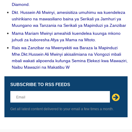
Diamond.
Dkt. Hussein Ali Mwinyi, amesisitiza umuhimu wa kuendeleza
ushirikiano na mawasiliano baina ya Serikali ya Jamhuri ya
Muungano wa Tanzania na Serikali ya Mapinduzi ya Zanzibar
Mama Mariam Mwinyi ameahidi kuendelea kuunga mkono
juhudi za kuboresha Afya ya Mama na Mtoto.
Rais wa Zanzibar na Mwenyekiti wa Baraza la Mapinduzi
Mhe.Dkt.Hussein Ali Mwinyi akisalimiana na Viongozi mbali
mbali wakati alipoenda kufunga Semina Elekezi kwa Mawaziri,
Naibu Mawaziri na Makatibu W
SUBSCRIBE TO RSS FEEDS
Leave
this
field
blank
Get all latest content delivered to your email a few times a month.