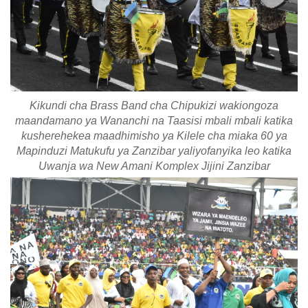
Kikundi cha Brass Band cha Chipukizi wakiongoza
maandamano ya Wananchi na Taasisi mbali mbali katika
kusherehekea maadhimisho ya Kilele cha miaka 60 ya
Mapinduzi Matukufu ya Zanzibar yaliyofanyika leo katika
Uwanja wa New Amani Komplex Jijini Zanzibar