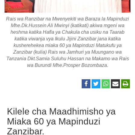
Rais wa Ranzibar na Mwenyekiti wa Baraza la Mapinduzi
Mhe.Dk.Hussein Ali Mwinyi (katikati) akiwa mgeni wa
heshma katika Hafla ya Chakula cha usiku na Taarab
katika viwanja vya Ikulu Jijini Zanzibar jana katika
kusherehekea miaka 60 ya Mapinduzi Matukufu ya
Zanzibar (kulia) Rais wa Jamhuri ya Muungano wa
Tanzania Dkt.Samia Suluhu Hassan na Makamo wa Rais
wa Burundi Mhe.Prosper Bozombaza.
Kilele cha Maadhimisho ya
Miaka 60 ya Mapinduzi
Zanzibar.