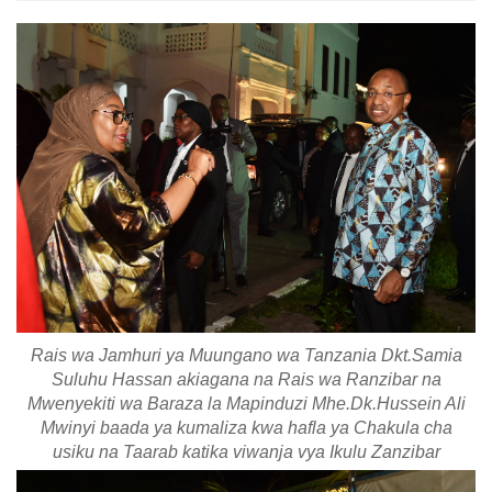
Rais wa Jamhuri ya Muungano wa Tanzania Dkt.Samia
Suluhu Hassan akiagana na Rais wa Ranzibar na
Mwenyekiti wa Baraza la Mapinduzi Mhe.Dk.Hussein Ali
Mwinyi baada ya kumaliza kwa hafla ya Chakula cha
usiku na Taarab katika viwanja vya Ikulu Zanzibar