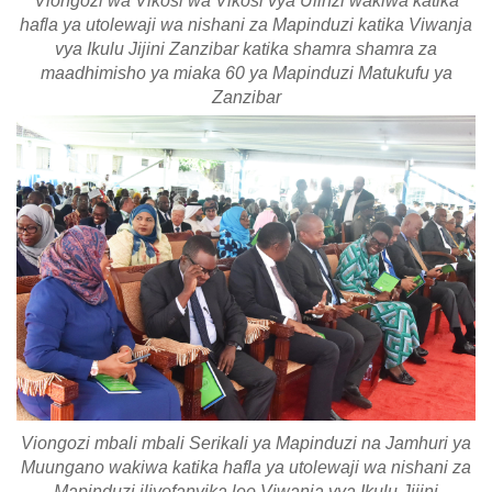
Viongozi wa Vikosi wa Vikosi vya Ulinzi wakiwa katika
hafla ya utolewaji wa nishani za Mapinduzi katika Viwanja
vya Ikulu Jijini Zanzibar katika shamra shamra za
maadhimisho ya miaka 60 ya Mapinduzi Matukufu ya
Zanzibar
Viongozi mbali mbali Serikali ya Mapinduzi na Jamhuri ya
Muungano wakiwa katika hafla ya utolewaji wa nishani za
Mapinduzi iliyofanyika leo Viwanja vya Ikulu Jijini