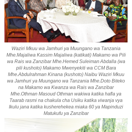
Waziri Mkuu wa Jamhuri ya Muungano wa Tanzania
Mhe.Majaliwa Kassim Majaliwa (katikati) Makamo wa Pili
wa Rais wa Zanzibar Mhe.Hemed Suleiman Abdalla (wa
pili kushoto) Makamo Mwenyekiti wa CCM Bara
Mhe.Abdulrahman Kinana (kushoto) Naibu Waziri Mkuu
wa Jamhuri ya Muungano wa Tanzania Mhe.Doto Biteko
na Makamo wa Kwanza wa Rais wa Zanzibar
Mhe.Othman Masoud Othman wakiwa katika hafla ya
Taarab rasmi na chakula cha Usiku katika viwanja vya
Ikulu jana katika kusherehekea miaka 60 ya Mapinduzi
Matukufu ya Zanzibar