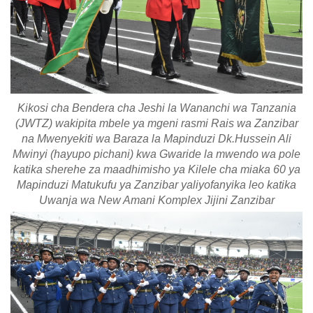
Kikosi cha Bendera cha Jeshi la Wananchi wa Tanzania
(JWTZ) wakipita mbele ya mgeni rasmi Rais wa Zanzibar
na Mwenyekiti wa Baraza la Mapinduzi Dk.Hussein Ali
Mwinyi (hayupo pichani) kwa Gwaride la mwendo wa pole
katika sherehe za maadhimisho ya Kilele cha miaka 60 ya
Mapinduzi Matukufu ya Zanzibar yaliyofanyika leo katika
Uwanja wa New Amani Komplex Jijini Zanzibar