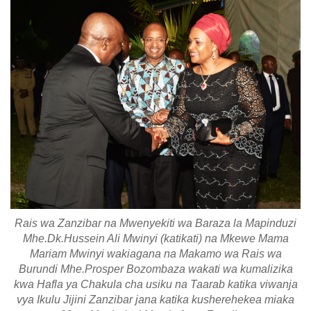
Rais wa Zanzibar na Mwenyekiti wa Baraza la Mapinduzi
Mhe.Dk.Hussein Ali Mwinyi (katikati) na Mkewe Mama
Mariam Mwinyi wakiagana na Makamo wa Rais wa
Burundi Mhe.Prosper Bozombaza wakati wa kumalizika
kwa Hafla ya Chakula cha usiku na Taarab katika viwanja
vya Ikulu Jijini Zanzibar jana katika kusherehekea miaka