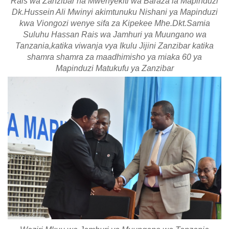
Rais wa Zanzibar na Mwenyekiti wa Baraza la Mapinduzi
Dk.Hussein Ali Mwinyi akimtunuku Nishani ya Mapinduzi
kwa Viongozi wenye sifa za Kipekee Mhe.Dkt.Samia
Suluhu Hassan Rais wa Jamhuri ya Muungano wa
Tanzania,katika viwanja vya Ikulu Jijini Zanzibar katika
shamra shamra za maadhimisho ya miaka 60 ya
Mapinduzi Matukufu ya Zanzibar