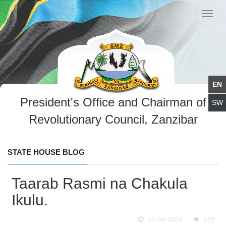
Toggl
navig
President's Office and Chairman of
Revolutionary Council, Zanzibar
STATE HOUSE BLOG
Taarab Rasmi na Chakula
Ikulu.
12 Jan 2024
165