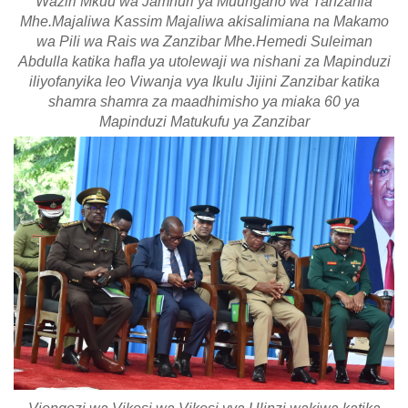
Waziri Mkuu wa Jamhuri ya Muungano wa Tanzania
Mhe.Majaliwa Kassim Majaliwa akisalimiana na Makamo
wa Pili wa Rais wa Zanzibar Mhe.Hemedi Suleiman
Abdulla katika hafla ya utolewaji wa nishani za Mapinduzi
iliyofanyika leo Viwanja vya Ikulu Jijini Zanzibar katika
shamra shamra za maadhimisho ya miaka 60 ya
Mapinduzi Matukufu ya Zanzibar