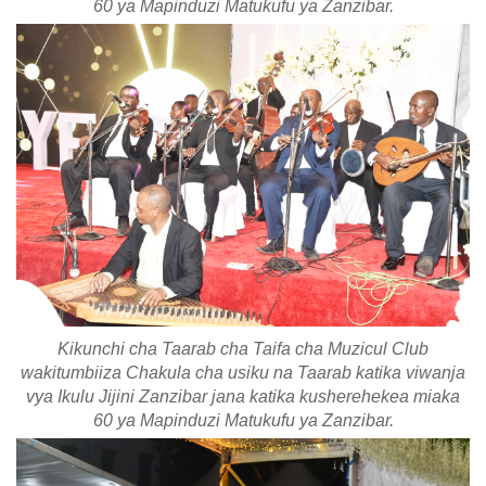
60 ya Mapinduzi Matukufu ya Zanzibar.
Kikunchi cha Taarab cha Taifa cha Muzicul Club
wakitumbiiza Chakula cha usiku na Taarab katika viwanja
vya Ikulu Jijini Zanzibar jana katika kusherehekea miaka
60 ya Mapinduzi Matukufu ya Zanzibar.