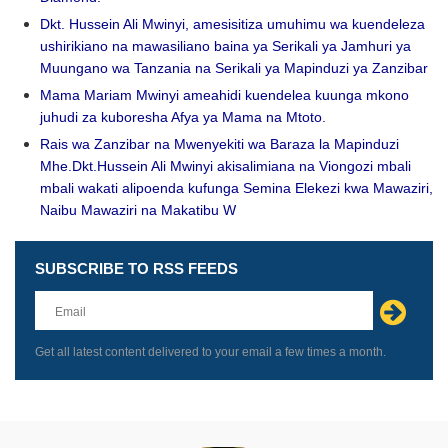
Dkt. Hussein Ali Mwinyi, amesisitiza umuhimu wa kuendeleza
ushirikiano na mawasiliano baina ya Serikali ya Jamhuri ya
Muungano wa Tanzania na Serikali ya Mapinduzi ya Zanzibar
Mama Mariam Mwinyi ameahidi kuendelea kuunga mkono
juhudi za kuboresha Afya ya Mama na Mtoto.
Rais wa Zanzibar na Mwenyekiti wa Baraza la Mapinduzi
Mhe.Dkt.Hussein Ali Mwinyi akisalimiana na Viongozi mbali
mbali wakati alipoenda kufunga Semina Elekezi kwa Mawaziri,
Naibu Mawaziri na Makatibu W
SUBSCRIBE TO RSS FEEDS
Leave
this
field
blank
Get all latest content delivered to your email a few times a month.