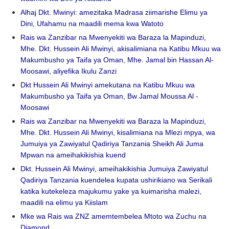
Alhaj Dkt. Mwinyi: amezitaka Madrasa ziimarishe Elimu ya
Dini, Ufahamu na maadili mema kwa Watoto
Rais wa Zanzibar na Mwenyekiti wa Baraza la Mapinduzi,
Mhe. Dkt. Hussein Ali Mwinyi, akisalimiana na Katibu Mkuu wa
Makumbusho ya Taifa ya Oman, Mhe. Jamal bin Hassan Al-
Moosawi, aliyefika Ikulu Zanzi
Dkt Hussein Ali Mwinyi amekutana na Katibu Mkuu wa
Makumbusho ya Taifa ya Oman, Bw Jamal Moussa Al -
Moosawi
Rais wa Zanzibar na Mwenyekiti wa Baraza la Mapinduzi,
Mhe. Dkt. Hussein Ali Mwinyi, kisalimiana na Mlezi mpya, wa
Jumuiya ya Zawiyatul Qadiriya Tanzania Sheikh Ali Juma
Mpwan na ameihakikishia kuend
Dkt. Hussein Ali Mwinyi, ameihakikishia Jumuiya Zawiyatul
Qadiriya Tanzania kuendelea kupata ushirikiano wa Serikali
katika kutekeleza majukumu yake ya kuimarisha malezi,
maadili na elimu ya Kiislam
Mke wa Rais wa ZNZ amemtembelea Mtoto wa Zuchu na
Diamond.