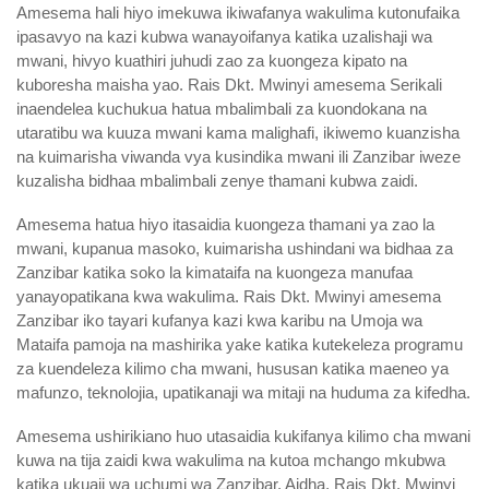
Amesema hali hiyo imekuwa ikiwafanya wakulima kutonufaika
ipasavyo na kazi kubwa wanayoifanya katika uzalishaji wa
mwani, hivyo kuathiri juhudi zao za kuongeza kipato na
kuboresha maisha yao. Rais Dkt. Mwinyi amesema Serikali
inaendelea kuchukua hatua mbalimbali za kuondokana na
utaratibu wa kuuza mwani kama malighafi, ikiwemo kuanzisha
na kuimarisha viwanda vya kusindika mwani ili Zanzibar iweze
kuzalisha bidhaa mbalimbali zenye thamani kubwa zaidi.
Amesema hatua hiyo itasaidia kuongeza thamani ya zao la
mwani, kupanua masoko, kuimarisha ushindani wa bidhaa za
Zanzibar katika soko la kimataifa na kuongeza manufaa
yanayopatikana kwa wakulima. Rais Dkt. Mwinyi amesema
Zanzibar iko tayari kufanya kazi kwa karibu na Umoja wa
Mataifa pamoja na mashirika yake katika kutekeleza programu
za kuendeleza kilimo cha mwani, hususan katika maeneo ya
mafunzo, teknolojia, upatikanaji wa mitaji na huduma za kifedha.
Amesema ushirikiano huo utasaidia kukifanya kilimo cha mwani
kuwa na tija zaidi kwa wakulima na kutoa mchango mkubwa
katika ukuaji wa uchumi wa Zanzibar. Aidha, Rais Dkt. Mwinyi