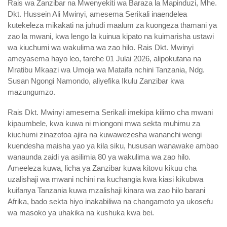
Rais wa Zanzibar na Mwenyekiti wa Baraza la Mapinduzi, Mhe.
Dkt. Hussein Ali Mwinyi, amesema Serikali inaendelea
kutekeleza mikakati na juhudi maalum za kuongeza thamani ya
zao la mwani, kwa lengo la kuinua kipato na kuimarisha ustawi
wa kiuchumi wa wakulima wa zao hilo. Rais Dkt. Mwinyi
ameyasema hayo leo, tarehe 01 Julai 2026, alipokutana na
Mratibu Mkaazi wa Umoja wa Mataifa nchini Tanzania, Ndg.
Susan Ngongi Namondo, aliyefika Ikulu Zanzibar kwa
mazungumzo.
Rais Dkt. Mwinyi amesema Serikali imekipa kilimo cha mwani
kipaumbele, kwa kuwa ni miongoni mwa sekta muhimu za
kiuchumi zinazotoa ajira na kuwawezesha wananchi wengi
kuendesha maisha yao ya kila siku, hususan wanawake ambao
wanaunda zaidi ya asilimia 80 ya wakulima wa zao hilo.
Ameeleza kuwa, licha ya Zanzibar kuwa kitovu kikuu cha
uzalishaji wa mwani nchini na kuchangia kwa kiasi kikubwa
kuifanya Tanzania kuwa mzalishaji kinara wa zao hilo barani
Afrika, bado sekta hiyo inakabiliwa na changamoto ya ukosefu
wa masoko ya uhakika na kushuka kwa bei.