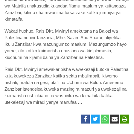
wa Mataifa unakusudia kuandaa filamu maalum ya kuitangaza
Zanzibar, kilimo cha mwani na fursa zake katika jumuiya ya
kimataifa.
Wakati huohuo, Rais Dkt. Mwinyi amekutana na Balozi wa
Palestina nchini Tanzania, Mhe. Salam Abu Sharar, aliyefika
Ikulu Zanzibar kwa mazungumzo maalum. Mazungumzo hayo
yamejikita katika kuimarisha uhusiano wa kidiplomasia,
kiuchumi na kijamii baina ya Zanzibar na Palestina.
Rais Dkt. Mwinyi amewakaribisha wawekezaji kutoka Palestina
kuja kuwekeza Zanzibar katika sekta mbalimbali, ikiwemo
nishati, mafuta na gesi, utalii na Uchumi wa Buluu. Amesema
Zanzibar itaendelea kuweka mazingira mazuri ya uwekezaji na
kuimarisha ushirikiano na washirika wa kimataifa katika
utekelezaji wa miradi yenye manufaa …