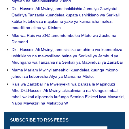
Mpwan na ameihakikishia kuend
Dkt. Hussein Ali Mwinyi, ameihakikishia Jumuiya Zawiyatul
Qadiriya Tanzania kuendelea kupata ushirikiano wa Serikali
katika kutekeleza majukumu yake ya kuimarisha malezi,
maadili na elimu ya Kiislam
Mke wa Rais wa ZNZ amemtembelea Mtoto wa Zuchu na
Diamond.
Dkt. Hussein Ali Mwinyi, amesisitiza umuhimu wa kuendeleza
ushirikiano na mawasiliano baina ya Serikali ya Jamhuri ya
Muungano wa Tanzania na Serikali ya Mapinduzi ya Zanzibar
Mama Mariam Mwinyi ameahidi kuendelea kuunga mkono
juhudi za kuboresha Afya ya Mama na Mtoto.
Rais wa Zanzibar na Mwenyekiti wa Baraza la Mapinduzi
Mhe.Dkt.Hussein Ali Mwinyi akisalimiana na Viongozi mbali
mbali wakati alipoenda kufunga Semina Elekezi kwa Mawaziri,
Naibu Mawaziri na Makatibu W
SUBSCRIBE TO RSS FEEDS
Leave
this