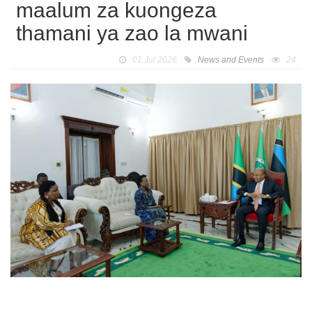
maalum za kuongeza
thamani ya zao la mwani
01 Jul 2026
News and Events
24