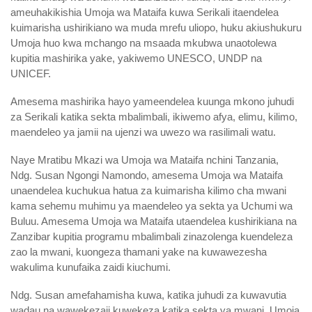
ameuhakikishia Umoja wa Mataifa kuwa Serikali itaendelea
kuimarisha ushirikiano wa muda mrefu uliopo, huku akiushukuru
Umoja huo kwa mchango na msaada mkubwa unaotolewa
kupitia mashirika yake, yakiwemo UNESCO, UNDP na
UNICEF.
Amesema mashirika hayo yameendelea kuunga mkono juhudi
za Serikali katika sekta mbalimbali, ikiwemo afya, elimu, kilimo,
maendeleo ya jamii na ujenzi wa uwezo wa rasilimali watu.
Naye Mratibu Mkazi wa Umoja wa Mataifa nchini Tanzania,
Ndg. Susan Ngongi Namondo, amesema Umoja wa Mataifa
unaendelea kuchukua hatua za kuimarisha kilimo cha mwani
kama sehemu muhimu ya maendeleo ya sekta ya Uchumi wa
Buluu. Amesema Umoja wa Mataifa utaendelea kushirikiana na
Zanzibar kupitia programu mbalimbali zinazolenga kuendeleza
zao la mwani, kuongeza thamani yake na kuwawezesha
wakulima kunufaika zaidi kiuchumi.
Ndg. Susan amefahamisha kuwa, katika juhudi za kuwavutia
wadau na wawekezaji kuwekeza katika sekta ya mwani, Umoja