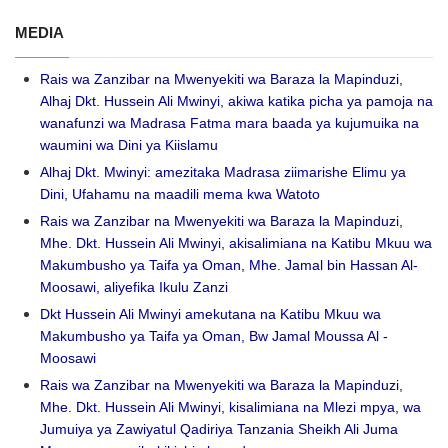
MEDIA
Rais wa Zanzibar na Mwenyekiti wa Baraza la Mapinduzi,
Alhaj Dkt. Hussein Ali Mwinyi, akiwa katika picha ya pamoja na
wanafunzi wa Madrasa Fatma mara baada ya kujumuika na
waumini wa Dini ya Kiislamu
Alhaj Dkt. Mwinyi: amezitaka Madrasa ziimarishe Elimu ya
Dini, Ufahamu na maadili mema kwa Watoto
Rais wa Zanzibar na Mwenyekiti wa Baraza la Mapinduzi,
Mhe. Dkt. Hussein Ali Mwinyi, akisalimiana na Katibu Mkuu wa
Makumbusho ya Taifa ya Oman, Mhe. Jamal bin Hassan Al-
Moosawi, aliyefika Ikulu Zanzi
Dkt Hussein Ali Mwinyi amekutana na Katibu Mkuu wa
Makumbusho ya Taifa ya Oman, Bw Jamal Moussa Al -
Moosawi
Rais wa Zanzibar na Mwenyekiti wa Baraza la Mapinduzi,
Mhe. Dkt. Hussein Ali Mwinyi, kisalimiana na Mlezi mpya, wa
Jumuiya ya Zawiyatul Qadiriya Tanzania Sheikh Ali Juma