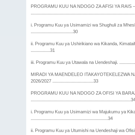
PROGRAMU KUU NA NDOGO ZA AFISI YA RAIS –
....................................................................................
i. Programu Kuu ya Usimamizi wa Shughuli za Mhesh
...................................30
ii. Programu Kuu ya Ushirikiano wa Kikanda, Kimatai
................31
iii. Programu Kuu ya Utawala na Uendeshaji. ................
MIRADI YA MAENDELEO ITAKAYOTEKELEZWA NA 
2026/2027 ..................................33
PROGRAMU KUU NA NDOGO ZA OFISI YA BARAZA
...................................................................................3
i. Programu Kuu ya Usimamizi wa Majukumu ya Kikat
................................................................34
ii. Programu Kuu ya Utumishi na Uendeshaji wa Ofisi