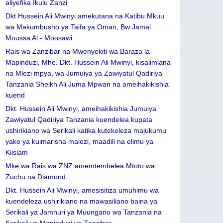
aliyefika Ikulu Zanzi
Dkt Hussein Ali Mwinyi amekutana na Katibu Mkuu
wa Makumbusho ya Taifa ya Oman, Bw Jamal
Moussa Al - Moosawi
Rais wa Zanzibar na Mwenyekiti wa Baraza la
Mapinduzi, Mhe. Dkt. Hussein Ali Mwinyi, kisalimiana
na Mlezi mpya, wa Jumuiya ya Zawiyatul Qadiriya
Tanzania Sheikh Ali Juma Mpwan na ameihakikishia
kuend
Dkt. Hussein Ali Mwinyi, ameihakikishia Jumuiya
Zawiyatul Qadiriya Tanzania kuendelea kupata
ushirikiano wa Serikali katika kutekeleza majukumu
yake ya kuimarisha malezi, maadili na elimu ya
Kiislam
Mke wa Rais wa ZNZ amemtembelea Mtoto wa
Zuchu na Diamond.
Dkt. Hussein Ali Mwinyi, amesisitiza umuhimu wa
kuendeleza ushirikiano na mawasiliano baina ya
Serikali ya Jamhuri ya Muungano wa Tanzania na