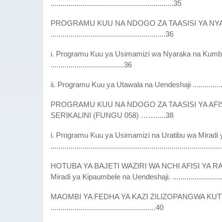
..............................................................35
PROGRAMU KUU NA NDOGO ZA TAASISI YA NY
..........................................................36
i. Programu Kuu ya Usimamizi wa Nyaraka na Kumb
.....................................36
ii. Programu Kuu ya Utawala na Uendeshaji .................
PROGRAMU KUU NA NDOGO ZA TAASISI YA AFISI
SERIKALINI (FUNGU 058) …….....38
i. Programu Kuu ya Usimamizi na Uratibu wa Miradi y
....................................................................................
HOTUBA YA BAJETI WAZIRI WA NCHI AFISI YA RAIS -
Miradi ya Kipaumbele na Uendeshaji. .................................
MAOMBI YA FEDHA YA KAZI ZILIZOPANGWA KU
.....................................................40