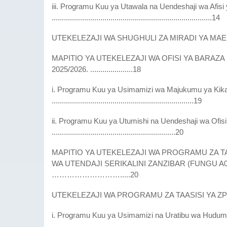
iii. Programu Kuu ya Utawala na Uendeshaji wa Afisi 
...............................................................................14
UTEKELEZAJI WA SHUGHULI ZA MIRADI YA MAENDEL
MAPITIO YA UTEKELEZAJI WA OFISI YA BARAZ
2025/2026. .....................18
i. Programu Kuu ya Usimamizi wa Majukumu ya Kikat
......................................................................19
ii. Programu Kuu ya Utumishi na Uendeshaji wa Ofisi
.............................................................20
MAPITIO YA UTEKELEZAJI WA PROGRAMU ZA TAAS
WA UTENDAJI SERIKALINI ZANZIBAR (FUNGU A0
……………………….....20
UTEKELEZAJI WA PROGRAMU ZA TAASISI YA ZPDB 
i. Programu Kuu ya Usimamizi na Uratibu wa Huduma
....................................................................................