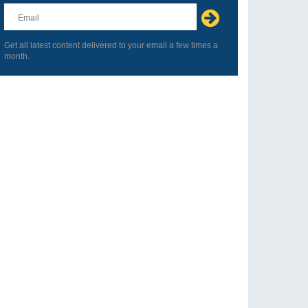
this
field
blank
Get all latest content delivered to your email a few times a
month.