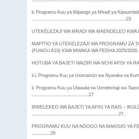
ii. Programu Kuu ya Mipango ya Miradi ya Kipaumbel
............................................................................23
UTEKELEZAJI WA MRADI WA MAENDELEO KWA 
MAPITIO YA UTEKELEZAJI WA PROGRAMU ZA 
(FUNGU A10) KWA MWAKA WA FEDHA 2025/2026. ............
HOTUBA YA BAJETI WAZIRI WA NCHI AFISI YA RAI
ii i. Programu Kuu ya Usimamizi wa Nyaraka na Kumb
ii. Programu Kuu ya Utawala na Uendeshaji wa Taa
..............................................27
MWELEKEO WA BAJETI YA AFISI YA RAIS – IKU
......................................................................27.
PROGRAMU KUU NA NDOGO NA MAKISIO YA FED
...............29