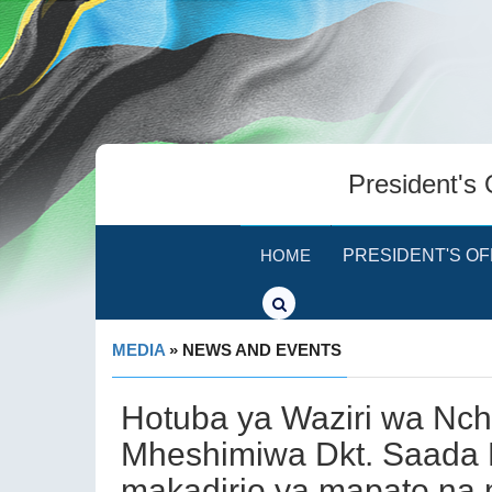
President's 
HOME
PRESIDENT'S OF
MEDIA
» NEWS AND EVENTS
Hotuba ya Waziri wa Nchi
Mheshimiwa Dkt. Saada
makadirio ya mapato n