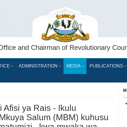
Office and Chairman of Revolutionary Coun
FICE
ADMINISTRATION
MEDIA
PUBLICATIONS
M
 Afisi ya Rais - Ikulu
 Mkuya Salum (MBM) kuhusu
a matumizi kwa mwaka wa