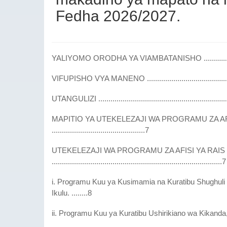
Fedha 2026/2027.
YALIYOMO ORODHA YA VIAMBATANISHO .........................
VIFUPISHO VYA MANENO .............................................
UTANGULIZI .................................................................
MAPITIO YA UTEKELEZAJI WA PROGRAMU ZA AFI
..............................................7
UTEKELEZAJI WA PROGRAMU ZA AFISI YA RAIS 
....................................................................................7
i. Programu Kuu ya Kusimamia na Kuratibu Shughul
Ikulu. ........8
ii. Programu Kuu ya Kuratibu Ushirikiano wa Kikanda, K