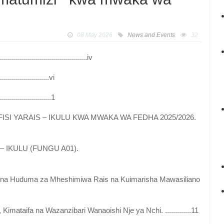
08 May 2026
News and Events
32
..............................iv
...................vi
........................1
SI YARAIS – IKULU KWA MWAKA WA FEDHA 2025/2026.
– IKULU (FUNGU A01).
i na Huduma za Mheshimiwa Rais na Kuimarisha Mawasiliano
imataifa na Wazanzibari Wanaoishi Nje ya Nchi. .............11