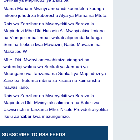
Serikali ya Mapinduzi ya Zanzibar
Mama Mariam Mwinyi ameahidi kuendelea kuunga
mkono juhudi za kuboresha Afya ya Mama na Mtoto.
Rais wa Zanzibar na Mwenyekiti wa Baraza la
Mapinduzi Mhe.Dkt.Hussein Ali Mwinyi akisalimiana
na Viongozi mbali mbali wakati alipoenda kufunga
Semina Elekezi kwa Mawaziri, Naibu Mawaziri na
Makatibu W
Mhe. Dkt. Mwinyi amewahimiza viongozi na
watendaji wakuu wa Serikali ya Jamhuri ya
Muungano wa Tanzania na Serikali ya Mapinduzi ya
Zanzibar kutumia mbinu za kisasa na kuimarisha
mawasiliano.
Rais wa Zanzibar na Mwenyekiti wa Baraza la
Mapinduzi Dkt. Mwinyi akisalimiana na Balozi wa
Uswisi nchini Tanzania Mhe. Nicole Providoli.aliyefika
Ikulu Zanzibar kwa mazungumzo.
SUBSCRIBE TO RSS FEEDS
Leave