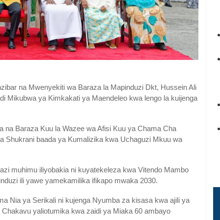
bar na Mwenyekiti wa Baraza la Mapinduzi Dkt, Hussein Ali
adi Mikubwa ya Kimkakati ya Maendeleo kwa lengo la kuijenga
a na Baraza Kuu la Wazee wa Afisi Kuu ya Chama Cha
oa Shukrani baada ya Kumalizika kwa Uchaguzi Mkuu wa
zi muhimu iliyobakia ni kuyatekeleza kwa Vitendo Mambo
induzi ili yawe yamekamilika ifikapo mwaka 2030.
 Nia ya Serikali ni kujenga Nyumba za kisasa kwa ajili ya
 Chakavu yaliotumika kwa zaidi ya Miaka 60 ambayo