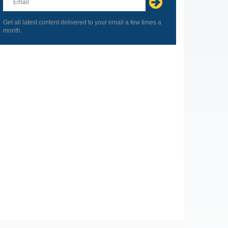
field
blank
Get all latest content delivered to your email a few times a
month.