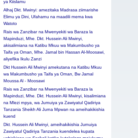
ya Kiislamu
Alhaj Dkt. Mwinyi: amezitaka Madrasa ziimarishe
Elimu ya Dini, Ufahamu na maadili mema kwa
Watoto
Rais wa Zanzibar na Mwenyekiti wa Baraza la
Mapinduzi, Mhe. Dkt. Hussein Ali Mwinyi,
akisalimiana na Katibu Mkuu wa Makumbusho ya
Taifa ya Oman, Mhe. Jamal bin Hassan Al-Moosawi,
aliyefika Ikulu Zanzi
Dkt Hussein Ali Mwinyi amekutana na Katibu Mkuu
wa Makumbusho ya Taifa ya Oman, Bw Jamal
Moussa Al - Moosawi
Rais wa Zanzibar na Mwenyekiti wa Baraza la
Mapinduzi, Mhe. Dkt. Hussein Ali Mwinyi, kisalimiana
na Mlezi mpya, wa Jumuiya ya Zawiyatul Qadiriya
Tanzania Sheikh Ali Juma Mpwan na ameihakikishia
kuend
Dkt. Hussein Ali Mwinyi, ameihakikishia Jumuiya
Zawiyatul Qadiriya Tanzania kuendelea kupata