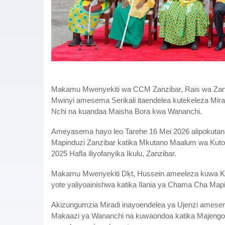
Makamu Mwenyekiti wa CCM Zanzibar, Rais wa Zanzi
Mwinyi amesema Serikali itaendelea kutekeleza Mir
Nchi na kuandaa Maisha Bora kwa Wananchi.
Ameyasema hayo leo Tarehe 16 Mei 2026 alipokutan
Mapinduzi Zanzibar katika Mkutano Maalum wa Kut
2025 Hafla iliyofanyika Ikulu, Zanzibar.
Makamu Mwenyekiti Dķt, Hussein ameeleza kuwa Ka
yote yaliyoainishwa katika Ilania ya Chama Cha Map
Akizungumzia Miradi inayoendelea ya Ujenzi amesema
Makaazi ya Wananchi na kuwaondoa katika Majengo