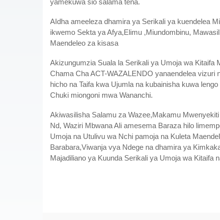
yamekuwa sio salama tena.
AIdha ameeleza dhamira ya Serikali ya kuendelea Mira
ikwemo Sekta ya Afya,Elimu ,Miundombinu, Mawasil
Maendeleo za kisasa
Akizungumzia Suala la Serikali ya Umoja wa Kitaif
Chama Cha ACT-WAZALENDO yanaendelea vizuri na
hicho na Taifa kwa Ujumla na kubainisha kuwa leng
Chuki miongoni mwa Wananchi.
Akiwasilisha Salamu za Wazee,Makamu Mwenyekiti
Nd, Waziri Mbwana Ali amesema Baraza hilo limem
Umoja na Utulivu wa Nchi pamoja na Kuleta Maende
Barabara,Viwanja vya Ndege na dhamira ya Kimkak
Majadiliano ya Kuunda Serikali ya Umoja wa Kitaifa