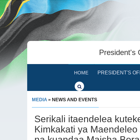
President's 
HOME
PRESIDENT'S OF
MEDIA
» NEWS AND EVENTS
Serikali itaendelea kute
Kimkakati ya Maendeleo 
na kuandaa Maisha Bora