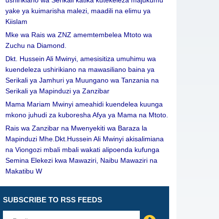
ushirikiano wa Serikali katika kutekeleza majukumu
yake ya kuimarisha malezi, maadili na elimu ya
Kiislam
Mke wa Rais wa ZNZ amemtembelea Mtoto wa
Zuchu na Diamond.
Dkt. Hussein Ali Mwinyi, amesisitiza umuhimu wa
kuendeleza ushirikiano na mawasiliano baina ya
Serikali ya Jamhuri ya Muungano wa Tanzania na
Serikali ya Mapinduzi ya Zanzibar
Mama Mariam Mwinyi ameahidi kuendelea kuunga
mkono juhudi za kuboresha Afya ya Mama na Mtoto.
Rais wa Zanzibar na Mwenyekiti wa Baraza la
Mapinduzi Mhe.Dkt.Hussein Ali Mwinyi akisalimiana
na Viongozi mbali mbali wakati alipoenda kufunga
Semina Elekezi kwa Mawaziri, Naibu Mawaziri na
Makatibu W
SUBSCRIBE TO RSS FEEDS
Leave
this