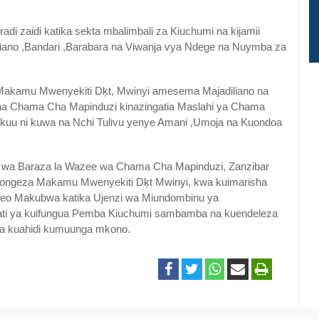
di zaidi katika sekta mbalimbali za Kiuchumi na kijamii
iano ,Bandari ,Barabara na Viwanja vya Ndege na Nuymba za
a Makamu Mwenyekiti Dķt, Mwinyi amesema Majadiliano na
 Chama Cha Mapinduzi kinazingatia Maslahi ya Chama
o kuu ni kuwa na Nchi Tulivu yenye Amani ,Umoja na Kuondoa
 wa Baraza la Wazee wa Chama Cha Mapinduzi, Zanzibar
pongeza Makamu Mwenyekiti Dķt Mwinyi, kwa kuimarisha
leo Makubwa katika Ujenzi wa Miundombinu ya
ati ya kuifungua Pemba Kiuchumi sambamba na kuendeleza
 na kuahidi kumuunga mkono.