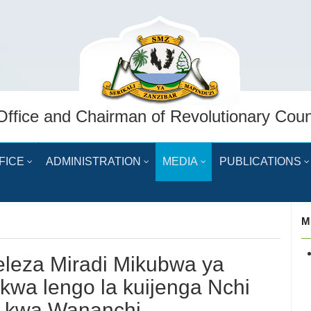
Office and Chairman of Revolutionary Coun
FICE
ADMINISTRATION
MEDIA
PUBLICATIONS
M
keleza Miradi Mikubwa ya
kwa lengo la kuijenga Nchi
 kwa Wananchi.