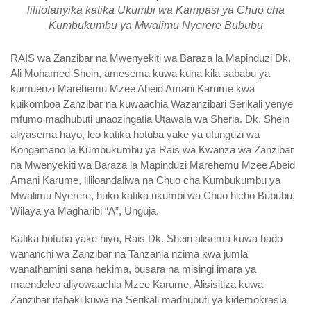
lililofanyika katika Ukumbi wa Kampasi ya Chuo cha
Kumbukumbu ya Mwalimu Nyerere Bububu
RAIS wa Zanzibar na Mwenyekiti wa Baraza la Mapinduzi Dk.
Ali Mohamed Shein, amesema kuwa kuna kila sababu ya
kumuenzi Marehemu Mzee Abeid Amani Karume kwa
kuikomboa Zanzibar na kuwaachia Wazanzibari Serikali yenye
mfumo madhubuti unaozingatia Utawala wa Sheria. Dk. Shein
aliyasema hayo, leo katika hotuba yake ya ufunguzi wa
Kongamano la Kumbukumbu ya Rais wa Kwanza wa Zanzibar
na Mwenyekiti wa Baraza la Mapinduzi Marehemu Mzee Abeid
Amani Karume, lililoandaliwa na Chuo cha Kumbukumbu ya
Mwalimu Nyerere, huko katika ukumbi wa Chuo hicho Bububu,
Wilaya ya Magharibi “A”, Unguja.
Katika hotuba yake hiyo, Rais Dk. Shein alisema kuwa bado
wananchi wa Zanzibar na Tanzania nzima kwa jumla
wanathamini sana hekima, busara na misingi imara ya
maendeleo aliyowaachia Mzee Karume. Alisisitiza kuwa
Zanzibar itabaki kuwa na Serikali madhubuti ya kidemokrasia