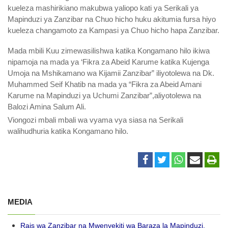
kueleza mashirikiano makubwa yaliopo kati ya Serikali ya
Mapinduzi ya Zanzibar na Chuo hicho huku akitumia fursa hiyo
kueleza changamoto za Kampasi ya Chuo hicho hapa Zanzibar.
Mada mbili Kuu zimewasilishwa katika Kongamano hilo ikiwa
nipamoja na mada ya ‘Fikra za Abeid Karume katika Kujenga
Umoja na Mshikamano wa Kijamii Zanzibar” iliyotolewa na Dk.
Muhammed Seif Khatib na mada ya “Fikra za Abeid Amani
Karume na Mapinduzi ya Uchumi Zanzibar”,aliyotolewa na
Balozi Amina Salum Ali.
Viongozi mbali mbali wa vyama vya siasa na Serikali
walihudhuria katika Kongamano hilo.
MEDIA
Rais wa Zanzibar na Mwenyekiti wa Baraza la Mapinduzi,