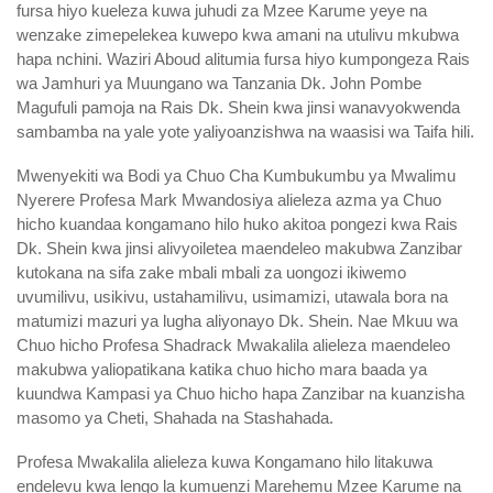
fursa hiyo kueleza kuwa juhudi za Mzee Karume yeye na
wenzake zimepelekea kuwepo kwa amani na utulivu mkubwa
hapa nchini. Waziri Aboud alitumia fursa hiyo kumpongeza Rais
wa Jamhuri ya Muungano wa Tanzania Dk. John Pombe
Magufuli pamoja na Rais Dk. Shein kwa jinsi wanavyokwenda
sambamba na yale yote yaliyoanzishwa na waasisi wa Taifa hili.
Mwenyekiti wa Bodi ya Chuo Cha Kumbukumbu ya Mwalimu
Nyerere Profesa Mark Mwandosiya alieleza azma ya Chuo
hicho kuandaa kongamano hilo huko akitoa pongezi kwa Rais
Dk. Shein kwa jinsi alivyoiletea maendeleo makubwa Zanzibar
kutokana na sifa zake mbali mbali za uongozi ikiwemo
uvumilivu, usikivu, ustahamilivu, usimamizi, utawala bora na
matumizi mazuri ya lugha aliyonayo Dk. Shein. Nae Mkuu wa
Chuo hicho Profesa Shadrack Mwakalila alieleza maendeleo
makubwa yaliopatikana katika chuo hicho mara baada ya
kuundwa Kampasi ya Chuo hicho hapa Zanzibar na kuanzisha
masomo ya Cheti, Shahada na Stashahada.
Profesa Mwakalila alieleza kuwa Kongamano hilo litakuwa
endelevu kwa lengo la kumuenzi Marehemu Mzee Karume na