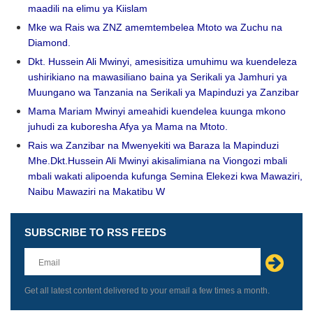
maadili na elimu ya Kiislam
Mke wa Rais wa ZNZ amemtembelea Mtoto wa Zuchu na
Diamond.
Dkt. Hussein Ali Mwinyi, amesisitiza umuhimu wa kuendeleza
ushirikiano na mawasiliano baina ya Serikali ya Jamhuri ya
Muungano wa Tanzania na Serikali ya Mapinduzi ya Zanzibar
Mama Mariam Mwinyi ameahidi kuendelea kuunga mkono
juhudi za kuboresha Afya ya Mama na Mtoto.
Rais wa Zanzibar na Mwenyekiti wa Baraza la Mapinduzi
Mhe.Dkt.Hussein Ali Mwinyi akisalimiana na Viongozi mbali
mbali wakati alipoenda kufunga Semina Elekezi kwa Mawaziri,
Naibu Mawaziri na Makatibu W
SUBSCRIBE TO RSS FEEDS
Leave
this
field
blank
Get all latest content delivered to your email a few times a month.