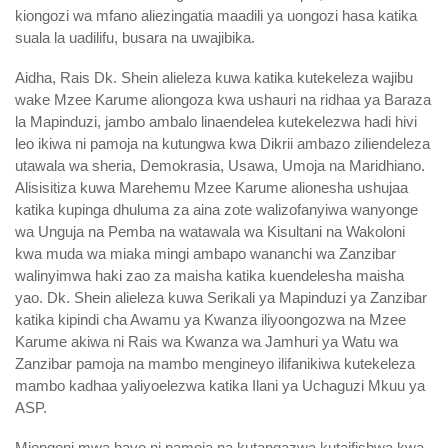
kiongozi wa mfano aliezingatia maadili ya uongozi hasa katika
suala la uadilifu, busara na uwajibika.
Aidha, Rais Dk. Shein alieleza kuwa katika kutekeleza wajibu
wake Mzee Karume aliongoza kwa ushauri na ridhaa ya Baraza
la Mapinduzi, jambo ambalo linaendelea kutekelezwa hadi hivi
leo ikiwa ni pamoja na kutungwa kwa Dikrii ambazo ziliendeleza
utawala wa sheria, Demokrasia, Usawa, Umoja na Maridhiano.
Alisisitiza kuwa Marehemu Mzee Karume alionesha ushujaa
katika kupinga dhuluma za aina zote walizofanyiwa wanyonge
wa Unguja na Pemba na watawala wa Kisultani na Wakoloni
kwa muda wa miaka mingi ambapo wananchi wa Zanzibar
walinyimwa haki zao za maisha katika kuendelesha maisha
yao. Dk. Shein alieleza kuwa Serikali ya Mapinduzi ya Zanzibar
katika kipindi cha Awamu ya Kwanza iliyoongozwa na Mzee
Karume akiwa ni Rais wa Kwanza wa Jamhuri ya Watu wa
Zanzibar pamoja na mambo mengineyo ilifanikiwa kutekeleza
mambo kadhaa yaliyoelezwa katika Ilani ya Uchaguzi Mkuu ya
ASP.
Miongoni mwa hayo ni pamoja na kutangazwa kutaifishwa kwa