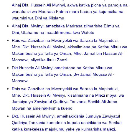
Alhaj Dkt. Hussein Ali Mwinyi, akiwa katika picha ya pamoja na
wanafunzi wa Madrasa Fatma mara baada ya kujumuika na
waumini wa Dini ya Kiislamu
Alhaj Dkt. Mwinyi: amezitaka Madrasa ziimarishe Elimu ya
Dini, Ufahamu na maadili mema kwa Watoto
Rais wa Zanzibar na Mwenyekiti wa Baraza la Mapinduzi,
Mhe. Dkt. Hussein Ali Mwinyi, akisalimiana na Katibu Mkuu wa
Makumbusho ya Taifa ya Oman, Mhe. Jamal bin Hassan Al-
Moosawi, aliyefika Ikulu Zanzi
Dkt Hussein Ali Mwinyi amekutana na Katibu Mkuu wa
Makumbusho ya Taifa ya Oman, Bw Jamal Moussa Al -
Moosawi
Rais wa Zanzibar na Mwenyekiti wa Baraza la Mapinduzi,
Mhe. Dkt. Hussein Ali Mwinyi, kisalimiana na Mlezi mpya, wa
Jumuiya ya Zawiyatul Qadiriya Tanzania Sheikh Ali Juma
Mpwan na ameihakikishia kuend
Dkt. Hussein Ali Mwinyi, ameihakikishia Jumuiya Zawiyatul
Qadiriya Tanzania kuendelea kupata ushirikiano wa Serikali
katika kutekeleza majukumu yake ya kuimarisha malezi,