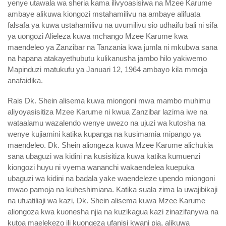
yenye utawala wa sheria kama ilivyoasisiwa na Mzee Karume
ambaye alikuwa kiongozi mstahamilivu na ambaye alifuata
falsafa ya kuwa ustahamilivu na uvumilivu sio udhaifu bali ni sifa
ya uongozi Alieleza kuwa mchango Mzee Karume kwa
maendeleo ya Zanzibar na Tanzania kwa jumla ni mkubwa sana
na hapana atakayethubutu kulikanusha jambo hilo yakiwemo
Mapinduzi matukufu ya Januari 12, 1964 ambayo kila mmoja
anafaidika.
Rais Dk. Shein alisema kuwa miongoni mwa mambo muhimu
aliyoyasisitiza Mzee Karume ni kwua Zanzibar lazima iwe na
wataalamu wazalendo wenye uwezo na ujuzi wa kutosha na
wenye kujiamini katika kupanga na kusimamia mipango ya
maendeleo. Dk. Shein aliongeza kuwa Mzee Karume alichukia
sana ubaguzi wa kidini na kusisitiza kuwa katika kumuenzi
kiongozi huyu ni vyema wananchi wakaendelea kuepuka
ubaguzi wa kidini na badala yake waendeleze upendo miongoni
mwao pamoja na kuheshimiana. Katika suala zima la uwajibikaji
na ufuatiliaji wa kazi, Dk. Shein alisema kuwa Mzee Karume
aliongoza kwa kuonesha njia na kuzikagua kazi zinazifanywa na
kutoa maelekezo ili kuongeza ufanisi kwani pia, alikuwa