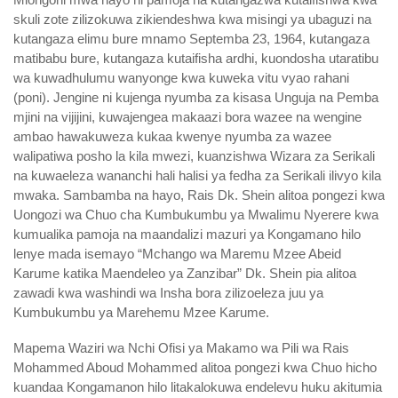
skuli zote zilizokuwa zikiendeshwa kwa misingi ya ubaguzi na
kutangaza elimu bure mnamo Septemba 23, 1964, kutangaza
matibabu bure, kutangaza kutaifisha ardhi, kuondosha utaratibu
wa kuwadhulumu wanyonge kwa kuweka vitu vyao rahani
(poni). Jengine ni kujenga nyumba za kisasa Unguja na Pemba
mjini na vijijini, kuwajengea makaazi bora wazee na wengine
ambao hawakuweza kukaa kwenye nyumba za wazee
walipatiwa posho la kila mwezi, kuanzishwa Wizara za Serikali
na kuwaeleza wananchi hali halisi ya fedha za Serikali ilivyo kila
mwaka. Sambamba na hayo, Rais Dk. Shein alitoa pongezi kwa
Uongozi wa Chuo cha Kumbukumbu ya Mwalimu Nyerere kwa
kumualika pamoja na maandalizi mazuri ya Kongamano hilo
lenye mada isemayo “Mchango wa Maremu Mzee Abeid
Karume katika Maendeleo ya Zanzibar” Dk. Shein pia alitoa
zawadi kwa washindi wa Insha bora zilizoeleza juu ya
Kumbukumbu ya Marehemu Mzee Karume.
Mapema Waziri wa Nchi Ofisi ya Makamo wa Pili wa Rais
Mohammed Aboud Mohammed alitoa pongezi kwa Chuo hicho
kuandaa Kongamanon hilo litakalokuwa endelevu huku akitumia