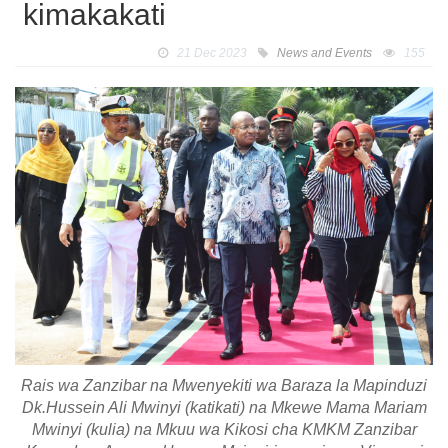
kimakakati
21 Dec 2023
News and Events
155
Rais wa Zanzibar na Mwenyekiti wa Baraza la Mapinduzi
Dk.Hussein Ali Mwinyi (katikati) na Mkewe Mama Mariam
Mwinyi (kulia) na Mkuu wa Kikosi cha KMKM Zanzibar