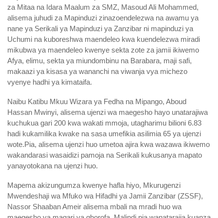
za Mitaa na Idara Maalum za SMZ, Masoud Ali Mohammed,
alisema juhudi za Mapinduzi zinazoendelezwa na awamu ya
nane ya Serikali ya Mapinduzi ya Zanzibar ni mapinduzi ya
Uchumi na kuboreshwa maendeleo kwa kuendelezwa miradi
mikubwa ya maendeleo kwenye sekta zote za jamii ikiwemo
Afya, elimu, sekta ya miundombinu na Barabara, maji safi,
makaazi ya kisasa ya wananchi na viwanja vya michezo
vyenye hadhi ya kimataifa.
Naibu Katibu Mkuu Wizara ya Fedha na Mipango, Aboud
Hassan Mwinyi, alisema ujenzi wa maegesho hayo unatarajiwa
kuchukua gari 200 kwa wakati mmoja, utagharimu bilioni 6.83
hadi kukamilika kwake na sasa umefikia asilimia 65 ya ujenzi
wote.Pia, alisema ujenzi huo umetoa ajira kwa wazawa ikiwemo
wakandarasi wasaidizi pamoja na Serikali kukusanya mapato
yanayotokana na ujenzi huo.
Mapema akizungumza kwenye hafla hiyo, Mkurugenzi
Mwendeshaji wa Mfuko wa Hifadhi ya Jamii Zanzibar (ZSSF),
Nassor Shaaban Ameir alisema mbali na mradi huo wa
maegesho ya magari ya ghorofa, Malindi pia wanatarajia kuanza