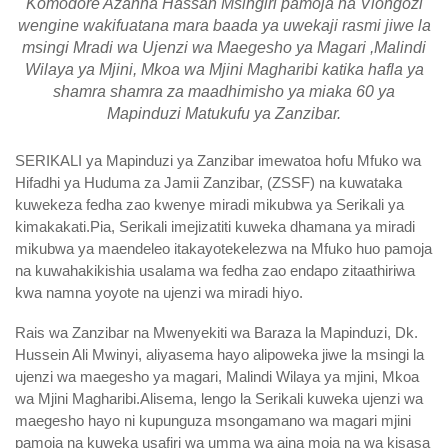
Komodore Azanna Hassan Msingiri pamoja na Viongozi
wengine wakifuatana mara baada ya uwekaji rasmi jiwe la
msingi Mradi wa Ujenzi wa Maegesho ya Magari ,Malindi
Wilaya ya Mjini, Mkoa wa Mjini Magharibi katika hafla ya
shamra shamra za maadhimisho ya miaka 60 ya
Mapinduzi Matukufu ya Zanzibar.
SERIKALI ya Mapinduzi ya Zanzibar imewatoa hofu Mfuko wa
Hifadhi ya Huduma za Jamii Zanzibar, (ZSSF) na kuwataka
kuwekeza fedha zao kwenye miradi mikubwa ya Serikali ya
kimakakati.Pia, Serikali imejizatiti kuweka dhamana ya miradi
mikubwa ya maendeleo itakayotekelezwa na Mfuko huo pamoja
na kuwahakikishia usalama wa fedha zao endapo zitaathiriwa
kwa namna yoyote na ujenzi wa miradi hiyo.
Rais wa Zanzibar na Mwenyekiti wa Baraza la Mapinduzi, Dk.
Hussein Ali Mwinyi, aliyasema hayo alipoweka jiwe la msingi la
ujenzi wa maegesho ya magari, Malindi Wilaya ya mjini, Mkoa
wa Mjini Magharibi.Alisema, lengo la Serikali kuweka ujenzi wa
maegesho hayo ni kupunguza msongamano wa magari mjini
pamoja na kuweka usafiri wa umma wa aina moja na wa kisasa