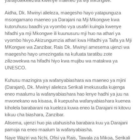
yanayotekelezwa kwenye maeneo ya Mji Mkongwe.
Aidha, Dk. Mwinyi alieleza, maegesho hayo yatapunguza
msongamano maeneo ya Darajani na Mji Mkongwe kwa
kutoruhusu baadhi ya vyombo vya usafiri kuingia kwenye
hifadhi ya mji Mkongwe ili kuunusuru mji huo na athari ya
vyombo hivyo.Akizungumzia athari kwa Hifadhi ya Taifa ya Mji
MKongwe wa Zanzibar, Rais Dk. Mwinyi amesema ujenzi wa
maegesho hayo umezingatia na kufuata taratibu zote
zilizowekwa na hifadhi hiyo kwa mujibu wa matakwa ya
UNESCO.
Kuhusu mazingira ya wafanyabiashara wa maeneo ya mjini
(Darajani), Dk. Mwinyi alieleza Serikali imekusudia kujenga
eneo maalumu la wafanyabiashara hao lenye hadhi ya juu na
mwonekano wa kisasa, ili kuepusha wafanyabiashara kuenea
kiholela barabarani na kueleza kuwa eneo la Darajani ni kitovu
kikuu cha biashara, Zanzibar.
Alisema, ujenzi huo pia utahusisha barabara kuu ya Darajani
pamoja na eneo maalum la wafanyabiasha.
Naye Waziri wa Nchi, Ofisi ya Rais, Tawala za Mikoa, Serikali