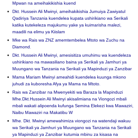
Mpwan na ameihakikishia kuend
Dkt. Hussein Ali Mwinyi, ameihakikishia Jumuiya Zawiyatul
Qadiriya Tanzania kuendelea kupata ushirikiano wa Serikali
katika kutekeleza majukumu yake ya kuimarisha malezi,
maadili na elimu ya Kiislam
Mke wa Rais wa ZNZ amemtembelea Mtoto wa Zuchu na
Diamond.
Dkt. Hussein Ali Mwinyi, amesisitiza umuhimu wa kuendeleza
ushirikiano na mawasiliano baina ya Serikali ya Jamhuri ya
Muungano wa Tanzania na Serikali ya Mapinduzi ya Zanzibar
Mama Mariam Mwinyi ameahidi kuendelea kuunga mkono
juhudi za kuboresha Afya ya Mama na Mtoto.
Rais wa Zanzibar na Mwenyekiti wa Baraza la Mapinduzi
Mhe.Dkt.Hussein Ali Mwinyi akisalimiana na Viongozi mbali
mbali wakati alipoenda kufunga Semina Elekezi kwa Mawaziri,
Naibu Mawaziri na Makatibu W
Mhe. Dkt. Mwinyi amewahimiza viongozi na watendaji wakuu
wa Serikali ya Jamhuri ya Muungano wa Tanzania na Serikali
ya Mapinduzi ya Zanzibar kutumia mbinu za kisasa na