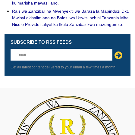
kuimarisha mawasiliano.
Rais wa Zanzibar na Mwenyekiti wa Baraza la Mapinduzi Dkt.
Mwinyi akisalimiana na Balozi wa Uswisi nchini Tanzania Mhe.
Nicole Providoli.aliyefika Ikulu Zanzibar kwa mazungumzo.
SUBSCRIBE TO RSS FEEDS
Leave
this
field
blank
Get all latest content delivered to your email a few times a month.