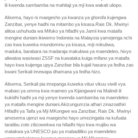
ili kwenda sambamba na mahitaji ya mji kwa wakati uliopo.
Alisema, hayo ni maegesho ya kwanza ya ghorofa kujengwa
Zanzibar, yenye hadhi na mitambo ya kisasa.Rais Dk. Mwinyi
alitoa ushuhuda wa Mifuko ya hifadhi ya Jamii kwa mataifa
mengine duniani ikiwemo Indoneia na Malaysia yamejenga nchi
zao kwa kuweka miundominu ya kisasa, miji mikubwa,
maduka, barabara na madaraja makubwa ya maendeleo, hivyo
aliwatoa wasiwasi ZSSF na kuwataka kuiga mifano ya mataifa
hayo kwa kuijenga upya Zanzibar bila kujali hasara ya fedha zao
kwani Serikali imewapa dhamana ya fedha hizo.
Alisema, Serikali pia imepanga kuweka vituo vikuu viwili vya
mabasi ya umma kwa maeneo ya Kijangwani na Malindi ili
kukidhi hadhi ya mji yenye kwenda sambamba na maendeleo
ya mataifa mengine duniani.Akizungumzia athari zinazoathiri
Hifadhi ya Taifa ya Mji MKongwe wa Zanzibar, Rais Dk. Mwinyi
amesema ujenzi wa maegesho hayo umezingatia na kufuata
taratibu zote zilizowekwa na hifadhi hiyo kwa mujibu wa
matakwa ya UNESCO juu ya mabadiliko ya maendeleo