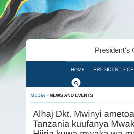
President's 
HOME
PRESIDENT'S OF
MEDIA
» NEWS AND EVENTS
Alhaj Dkt. Mwinyi ameto
Tanzania kuufanya Mwak
Hijria kuwa mwaka wa m