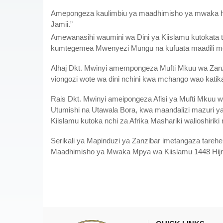
Amepongeza kaulimbiu ya maadhimisho ya mwaka huu
Jamii.”
Amewanasihi waumini wa Dini ya Kiislamu kutokata 
kumtegemea Mwenyezi Mungu na kufuata maadili mema
Alhaj Dkt. Mwinyi amempongeza Mufti Mkuu wa Zanz
viongozi wote wa dini nchini kwa mchango wao katik
Rais Dkt. Mwinyi ameipongeza Afisi ya Mufti Mkuu wa 
Utumishi na Utawala Bora, kwa maandalizi mazuri y
Kiislamu kutoka nchi za Afrika Mashariki walioshir
Serikali ya Mapinduzi ya Zanzibar imetangaza tarehe
Maadhimisho ya Mwaka Mpya wa Kiislamu 1448 Hijr