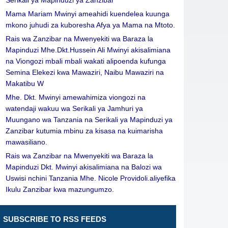
Serikali ya Mapinduzi ya Zanzibar
Mama Mariam Mwinyi ameahidi kuendelea kuunga
mkono juhudi za kuboresha Afya ya Mama na Mtoto.
Rais wa Zanzibar na Mwenyekiti wa Baraza la
Mapinduzi Mhe.Dkt.Hussein Ali Mwinyi akisalimiana
na Viongozi mbali mbali wakati alipoenda kufunga
Semina Elekezi kwa Mawaziri, Naibu Mawaziri na
Makatibu W
Mhe. Dkt. Mwinyi amewahimiza viongozi na
watendaji wakuu wa Serikali ya Jamhuri ya
Muungano wa Tanzania na Serikali ya Mapinduzi ya
Zanzibar kutumia mbinu za kisasa na kuimarisha
mawasiliano.
Rais wa Zanzibar na Mwenyekiti wa Baraza la
Mapinduzi Dkt. Mwinyi akisalimiana na Balozi wa
Uswisi nchini Tanzania Mhe. Nicole Providoli.aliyefika
Ikulu Zanzibar kwa mazungumzo.
SUBSCRIBE TO RSS FEEDS
Leave