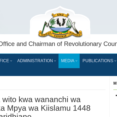
Office and Chairman of Revolutionary Coun
FICE
ADMINISTRATION
MEDIA
PUBLICATIONS
M
a wito kwa wananchi wa
a Mpya wa Kiislamu 1448
aridhiano