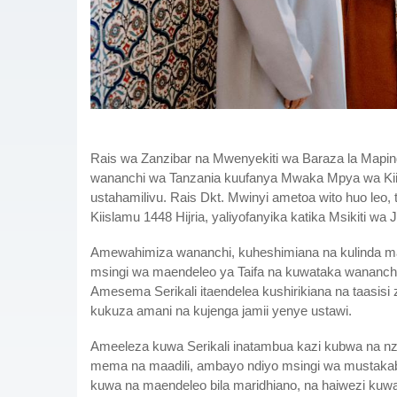
Rais wa Zanzibar na Mwenyekiti wa Baraza la Mapind
wananchi wa Tanzania kuufanya Mwaka Mpya wa Kii
ustahamilivu. Rais Dkt. Mwinyi ametoa wito huo leo
Kiislamu 1448 Hijria, yaliyofanyika katika Msikiti w
Amewahimiza wananchi, kuheshimiana na kulinda maa
msingi wa maendeleo ya Taifa na kuwataka wananc
Amesema Serikali itaendelea kushirikiana na taasisi z
kukuza amani na kujenga jamii yenye ustawi.
Ameeleza kuwa Serikali inatambua kazi kubwa na nzu
mema na maadili, ambayo ndiyo msingi wa mustakaba
kuwa na maendeleo bila maridhiano, na haiwezi kuwa 