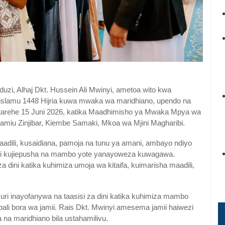
uzi, Alhaj Dkt. Hussein Ali Mwinyi, ametoa wito kwa
slamu 1448 Hijria kuwa mwaka wa maridhiano, upendo na
, tarehe 15 Juni 2026, katika Maadhimisho ya Mwaka Mpya wa
a Jamiu Zinjibar, Kiembe Samaki, Mkoa wa Mjini Magharibi.
dili, kusaidiana, pamoja na tunu ya amani, ambayo ndiyo
hi kujiepusha na mambo yote yanayoweza kuwagawa.
a dini katika kuhimiza umoja wa kitaifa, kuimarisha maadili,
ri inayofanywa na taasisi za dini katika kuhimiza mambo
li bora wa jamii. Rais Dkt. Mwinyi amesema jamii haiwezi
na maridhiano bila ustahamilivu.