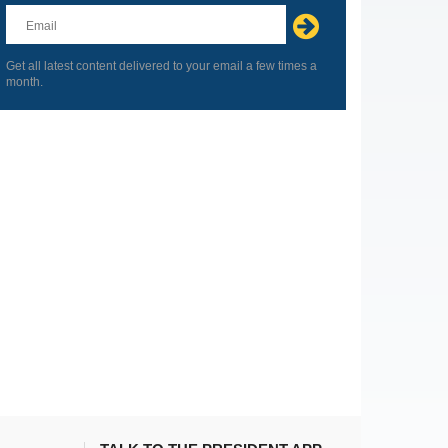
this
field
blank
Get all latest content delivered to your email a few times a
month.