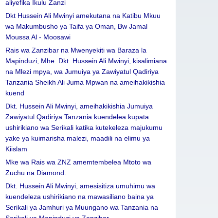
aliyefika Ikulu Zanzi
Dkt Hussein Ali Mwinyi amekutana na Katibu Mkuu
wa Makumbusho ya Taifa ya Oman, Bw Jamal
Moussa Al - Moosawi
Rais wa Zanzibar na Mwenyekiti wa Baraza la
Mapinduzi, Mhe. Dkt. Hussein Ali Mwinyi, kisalimiana
na Mlezi mpya, wa Jumuiya ya Zawiyatul Qadiriya
Tanzania Sheikh Ali Juma Mpwan na ameihakikishia
kuend
Dkt. Hussein Ali Mwinyi, ameihakikishia Jumuiya
Zawiyatul Qadiriya Tanzania kuendelea kupata
ushirikiano wa Serikali katika kutekeleza majukumu
yake ya kuimarisha malezi, maadili na elimu ya
Kiislam
Mke wa Rais wa ZNZ amemtembelea Mtoto wa
Zuchu na Diamond.
Dkt. Hussein Ali Mwinyi, amesisitiza umuhimu wa
kuendeleza ushirikiano na mawasiliano baina ya
Serikali ya Jamhuri ya Muungano wa Tanzania na