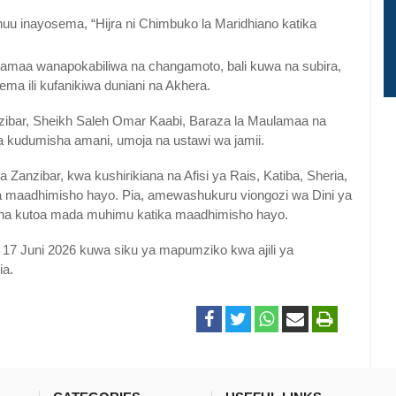
 inayosema, “Hijra ni Chimbuko la Maridhiano katika
tamaa wanapokabiliwa na changamoto, bali kuwa na subira,
 ili kufanikiwa duniani na Akhera.
ibar, Sheikh Saleh Omar Kaabi, Baraza la Maulamaa na
a kudumisha amani, umoja na ustawi wa jamii.
Zanzibar, kwa kushirikiana na Afisi ya Rais, Katiba, Sheria,
a maadhimisho hayo. Pia, amewashukuru viongozi wa Dini ya
iki na kutoa mada muhimu katika maadhimisho hayo.
 17 Juni 2026 kuwa siku ya mapumziko kwa ajili ya
ia.