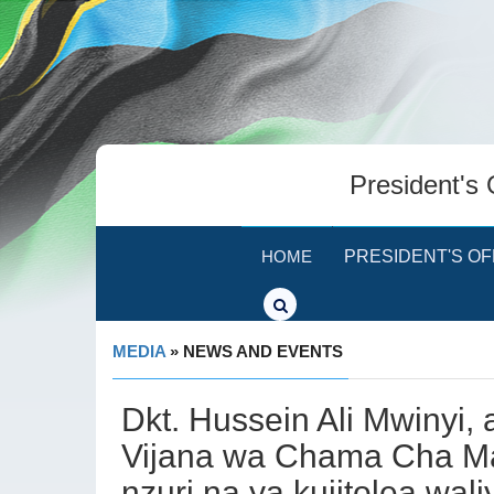
President's 
HOME
PRESIDENT'S OF
MEDIA
» NEWS AND EVENTS
Dkt. Hussein Ali Mwiny
Vijana wa Chama Cha M
nzuri na ya kujitolea wa