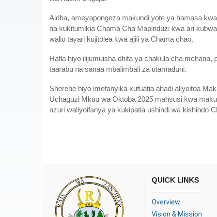
Aidha, ameyapongeza makundi yote ya hamasa kwa 
na kukitumikia Chama Cha Mapinduzi kwa ari kubwa, 
walio tayari kujitolea kwa ajili ya Chama chao.
Hafla hiyo ilijumuisha dhifa ya chakula cha mchana, 
taarabu na sanaa mbalimbali za utamaduni.
Sherehe hiyo imefanyika kufuatia ahadi aliyoitoa M
Uchaguzi Mkuu wa Oktoba 2025 mahsusi kwa makun
nzuri waliyoifanya ya kukipatia ushindi wa kishindo 
QUICK LINKS
Overview
Vision & Mission