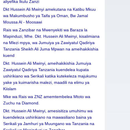
aliyefika Ikulu Zanzi
Dkt Hussein Ali Mwinyi amekutana na Katibu Mkuu
wa Makumbusho ya Taifa ya Oman, Bw Jamal
Moussa Al - Moosawi
Rais wa Zanzibar na Mwenyekiti wa Baraza la
Mapinduzi, Mhe. Dkt. Hussein Ali Mwinyi, kisalimiana
na Mlezi mpya, wa Jumuiya ya Zawiyatul Qadiriya
Tanzania Sheikh Ali Juma Mpwan na ameihakikishia
kuend
Dkt. Hussein Ali Mwinyi, ameihakikishia Jumuiya
Zawiyatul Qadiriya Tanzania kuendelea kupata
ushirikiano wa Serikali katika kutekeleza majukumu
yake ya kuimarisha malezi, maadili na elimu ya
Kiislam
Mke wa Rais wa ZNZ amemtembelea Mtoto wa
Zuchu na Diamond.
Dkt. Hussein Ali Mwinyi, amesisitiza umuhimu wa
kuendeleza ushirikiano na mawasiliano baina ya
Serikali ya Jamhuri ya Muungano wa Tanzania na