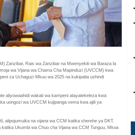
Zanzibar, Rais wa Zanzibar na Mwenyekiti wa Baraza la
a Umoja wa Vijana wa Chama Cha Mapinduzi (UVCCM) kwa
ampeni za Uchaguzi Mkuu wa 2025 na kukipatia ushindi
e aliyowaahidi wakati wa kampeni atayatekeleza kwa
aka uongozi wa UVCCM kujipanga vema kwa ajili ya
6, alipojumuika na vijana wa CCM katika sherehe ya DKT.
 katika Ukumbi wa Chuo cha Vijana wa CCM Tunguu, Mkoa