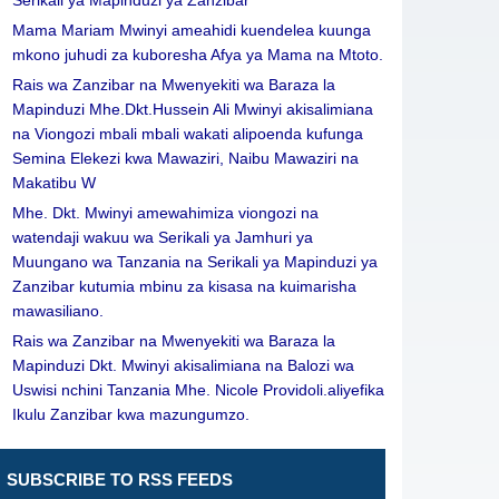
Serikali ya Mapinduzi ya Zanzibar
Mama Mariam Mwinyi ameahidi kuendelea kuunga
mkono juhudi za kuboresha Afya ya Mama na Mtoto.
Rais wa Zanzibar na Mwenyekiti wa Baraza la
Mapinduzi Mhe.Dkt.Hussein Ali Mwinyi akisalimiana
na Viongozi mbali mbali wakati alipoenda kufunga
Semina Elekezi kwa Mawaziri, Naibu Mawaziri na
Makatibu W
Mhe. Dkt. Mwinyi amewahimiza viongozi na
watendaji wakuu wa Serikali ya Jamhuri ya
Muungano wa Tanzania na Serikali ya Mapinduzi ya
Zanzibar kutumia mbinu za kisasa na kuimarisha
mawasiliano.
Rais wa Zanzibar na Mwenyekiti wa Baraza la
Mapinduzi Dkt. Mwinyi akisalimiana na Balozi wa
Uswisi nchini Tanzania Mhe. Nicole Providoli.aliyefika
Ikulu Zanzibar kwa mazungumzo.
SUBSCRIBE TO RSS FEEDS
Leave