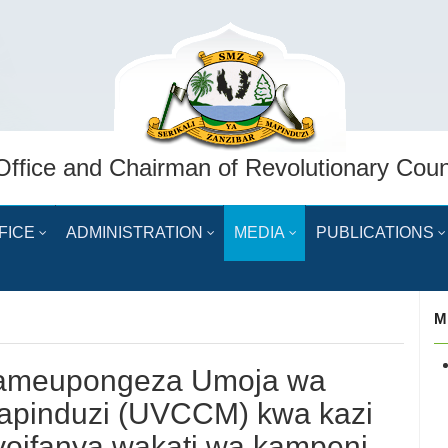
Office and Chairman of Revolutionary Coun
FICE
ADMINISTRATION
MEDIA
PUBLICATIONS
M
i, ameupongeza Umoja wa
apinduzi (UVCCM) kwa kazi
liyoifanya wakati wa kampeni