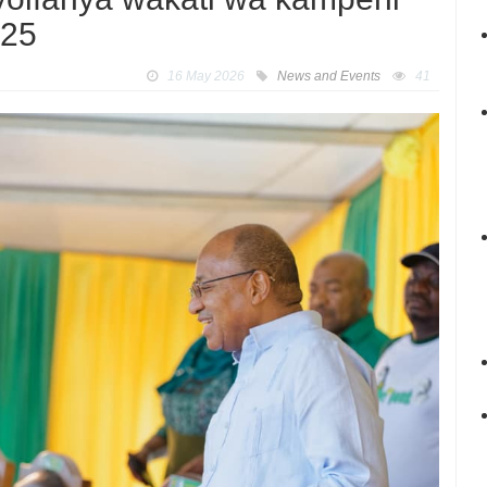
025
16 May 2026
News and Events
41