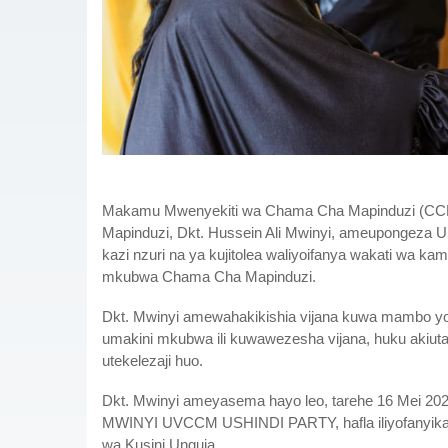
Makamu Mwenyekiti wa Chama Cha Mapinduzi (CCM) 
Mapinduzi, Dkt. Hussein Ali Mwinyi, ameupongez
kazi nzuri na ya kujitolea waliyoifanya wakati wa k
mkubwa Chama Cha Mapinduzi.
Dkt. Mwinyi amewahakikishia vijana kuwa mambo yot
umakini mkubwa ili kuwawezesha vijana, huku akiut
utekelezaji huo.
Dkt. Mwinyi ameyasema hayo leo, tarehe 16 Mei 202
MWINYI UVCCM USHINDI PARTY, hafla iliyofanyika
wa Kusini Unguja.