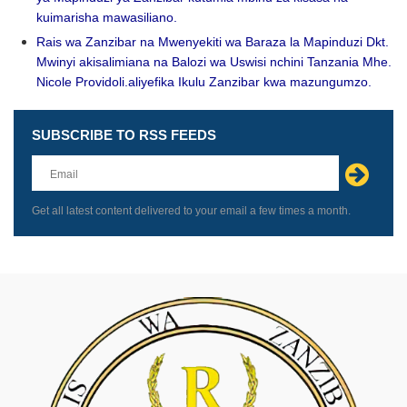
kuimarisha mawasiliano.
Rais wa Zanzibar na Mwenyekiti wa Baraza la Mapinduzi Dkt.
Mwinyi akisalimiana na Balozi wa Uswisi nchini Tanzania Mhe.
Nicole Providoli.aliyefika Ikulu Zanzibar kwa mazungumzo.
SUBSCRIBE TO RSS FEEDS
Leave
this
field
blank
Get all latest content delivered to your email a few times a month.