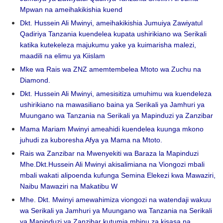
Mpwan na ameihakikishia kuend
Dkt. Hussein Ali Mwinyi, ameihakikishia Jumuiya Zawiyatul
Qadiriya Tanzania kuendelea kupata ushirikiano wa Serikali
katika kutekeleza majukumu yake ya kuimarisha malezi,
maadili na elimu ya Kiislam
Mke wa Rais wa ZNZ amemtembelea Mtoto wa Zuchu na
Diamond.
Dkt. Hussein Ali Mwinyi, amesisitiza umuhimu wa kuendeleza
ushirikiano na mawasiliano baina ya Serikali ya Jamhuri ya
Muungano wa Tanzania na Serikali ya Mapinduzi ya Zanzibar
Mama Mariam Mwinyi ameahidi kuendelea kuunga mkono
juhudi za kuboresha Afya ya Mama na Mtoto.
Rais wa Zanzibar na Mwenyekiti wa Baraza la Mapinduzi
Mhe.Dkt.Hussein Ali Mwinyi akisalimiana na Viongozi mbali
mbali wakati alipoenda kufunga Semina Elekezi kwa Mawaziri,
Naibu Mawaziri na Makatibu W
Mhe. Dkt. Mwinyi amewahimiza viongozi na watendaji wakuu
wa Serikali ya Jamhuri ya Muungano wa Tanzania na Serikali
ya Mapinduzi ya Zanzibar kutumia mbinu za kisasa na