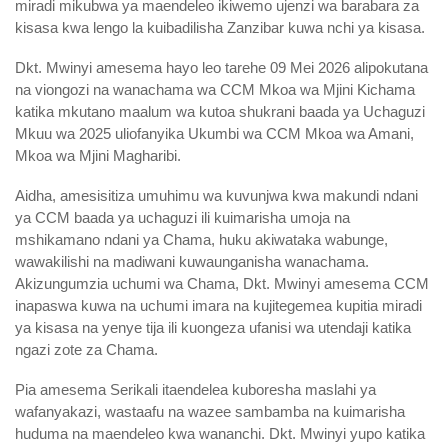
miradi mikubwa ya maendeleo ikiwemo ujenzi wa barabara za
kisasa kwa lengo la kuibadilisha Zanzibar kuwa nchi ya kisasa.
Dkt. Mwinyi amesema hayo leo tarehe 09 Mei 2026 alipokutana
na viongozi na wanachama wa CCM Mkoa wa Mjini Kichama
katika mkutano maalum wa kutoa shukrani baada ya Uchaguzi
Mkuu wa 2025 uliofanyika Ukumbi wa CCM Mkoa wa Amani,
Mkoa wa Mjini Magharibi.
Aidha, amesisitiza umuhimu wa kuvunjwa kwa makundi ndani
ya CCM baada ya uchaguzi ili kuimarisha umoja na
mshikamano ndani ya Chama, huku akiwataka wabunge,
wawakilishi na madiwani kuwaunganisha wanachama.
Akizungumzia uchumi wa Chama, Dkt. Mwinyi amesema CCM
inapaswa kuwa na uchumi imara na kujitegemea kupitia miradi
ya kisasa na yenye tija ili kuongeza ufanisi wa utendaji katika
ngazi zote za Chama.
Pia amesema Serikali itaendelea kuboresha maslahi ya
wafanyakazi, wastaafu na wazee sambamba na kuimarisha
huduma na maendeleo kwa wananchi. Dkt. Mwinyi yupo katika