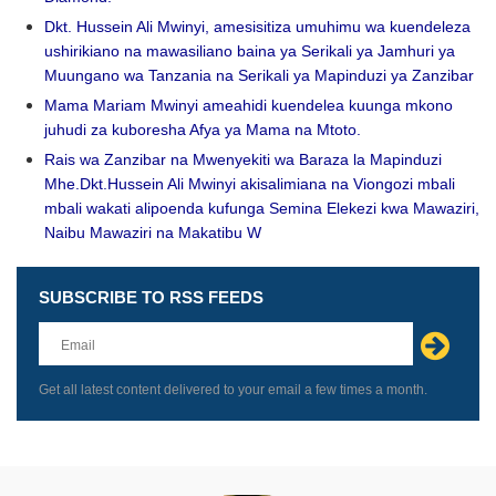
Dkt. Hussein Ali Mwinyi, amesisitiza umuhimu wa kuendeleza
ushirikiano na mawasiliano baina ya Serikali ya Jamhuri ya
Muungano wa Tanzania na Serikali ya Mapinduzi ya Zanzibar
Mama Mariam Mwinyi ameahidi kuendelea kuunga mkono
juhudi za kuboresha Afya ya Mama na Mtoto.
Rais wa Zanzibar na Mwenyekiti wa Baraza la Mapinduzi
Mhe.Dkt.Hussein Ali Mwinyi akisalimiana na Viongozi mbali
mbali wakati alipoenda kufunga Semina Elekezi kwa Mawaziri,
Naibu Mawaziri na Makatibu W
SUBSCRIBE TO RSS FEEDS
Leave
this
field
blank
Get all latest content delivered to your email a few times a month.