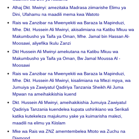
Alhaj Dkt. Mwinyi: amezitaka Madrasa ziimarishe Elimu ya
Dini, Ufahamu na maadili mema kwa Watoto
Rais wa Zanzibar na Mwenyekiti wa Baraza la Mapinduzi,
Mhe. Dkt. Hussein Ali Mwinyi, akisalimiana na Katibu Mkuu wa
Makumbusho ya Taifa ya Oman, Mhe. Jamal bin Hassan Al-
Moosawi, aliyefika Ikulu Zanzi
Dkt Hussein Ali Mwinyi amekutana na Katibu Mkuu wa
Makumbusho ya Taifa ya Oman, Bw Jamal Moussa Al -
Moosawi
Rais wa Zanzibar na Mwenyekiti wa Baraza la Mapinduzi,
Mhe. Dkt. Hussein Ali Mwinyi, kisalimiana na Mlezi mpya, wa
Jumuiya ya Zawiyatul Qadiriya Tanzania Sheikh Ali Juma
Mpwan na ameihakikishia kuend
Dkt. Hussein Ali Mwinyi, ameihakikishia Jumuiya Zawiyatul
Qadiriya Tanzania kuendelea kupata ushirikiano wa Serikali
katika kutekeleza majukumu yake ya kuimarisha malezi,
maadili na elimu ya Kiislam
Mke wa Rais wa ZNZ amemtembelea Mtoto wa Zuchu na
Diamond.