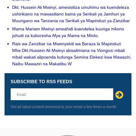
Dkt. Hussein Ali Mwinyi, amesisitiza umuhimu wa kuendeleza
ushirikiano na mawasiliano baina ya Serikali ya Jamhuri ya
Muungano wa Tanzania na Serikali ya Mapinduzi ya Zanzibar
Mama Mariam Mwinyi ameahidi kuendelea kuunga mkono
juhudi za kuboresha Afya ya Mama na Mtoto.
Rais wa Zanzibar na Mwenyekiti wa Baraza la Mapinduzi
Mhe.Dkt.Hussein Ali Mwinyi akisalimiana na Viongozi mbali
mbali wakati alipoenda kufunga Semina Elekezi kwa Mawaziri,
Naibu Mawaziri na Makatibu W
SUBSCRIBE TO RSS FEEDS
Leave
this
field
blank
Get all latest content delivered to your email a few times a month.