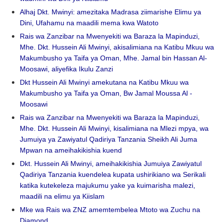
Alhaj Dkt. Mwinyi: amezitaka Madrasa ziimarishe Elimu ya
Dini, Ufahamu na maadili mema kwa Watoto
Rais wa Zanzibar na Mwenyekiti wa Baraza la Mapinduzi,
Mhe. Dkt. Hussein Ali Mwinyi, akisalimiana na Katibu Mkuu wa
Makumbusho ya Taifa ya Oman, Mhe. Jamal bin Hassan Al-
Moosawi, aliyefika Ikulu Zanzi
Dkt Hussein Ali Mwinyi amekutana na Katibu Mkuu wa
Makumbusho ya Taifa ya Oman, Bw Jamal Moussa Al -
Moosawi
Rais wa Zanzibar na Mwenyekiti wa Baraza la Mapinduzi,
Mhe. Dkt. Hussein Ali Mwinyi, kisalimiana na Mlezi mpya, wa
Jumuiya ya Zawiyatul Qadiriya Tanzania Sheikh Ali Juma
Mpwan na ameihakikishia kuend
Dkt. Hussein Ali Mwinyi, ameihakikishia Jumuiya Zawiyatul
Qadiriya Tanzania kuendelea kupata ushirikiano wa Serikali
katika kutekeleza majukumu yake ya kuimarisha malezi,
maadili na elimu ya Kiislam
Mke wa Rais wa ZNZ amemtembelea Mtoto wa Zuchu na
Diamond.