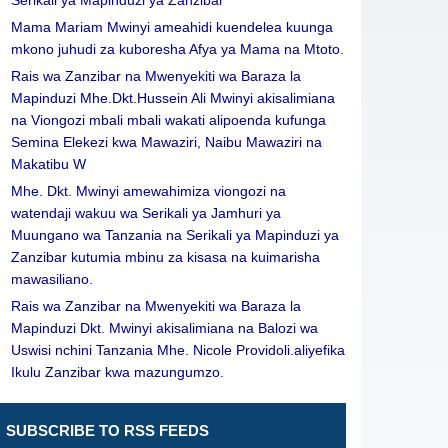
Serikali ya Mapinduzi ya Zanzibar
Mama Mariam Mwinyi ameahidi kuendelea kuunga
mkono juhudi za kuboresha Afya ya Mama na Mtoto.
Rais wa Zanzibar na Mwenyekiti wa Baraza la
Mapinduzi Mhe.Dkt.Hussein Ali Mwinyi akisalimiana
na Viongozi mbali mbali wakati alipoenda kufunga
Semina Elekezi kwa Mawaziri, Naibu Mawaziri na
Makatibu W
Mhe. Dkt. Mwinyi amewahimiza viongozi na
watendaji wakuu wa Serikali ya Jamhuri ya
Muungano wa Tanzania na Serikali ya Mapinduzi ya
Zanzibar kutumia mbinu za kisasa na kuimarisha
mawasiliano.
Rais wa Zanzibar na Mwenyekiti wa Baraza la
Mapinduzi Dkt. Mwinyi akisalimiana na Balozi wa
Uswisi nchini Tanzania Mhe. Nicole Providoli.aliyefika
Ikulu Zanzibar kwa mazungumzo.
SUBSCRIBE TO RSS FEEDS
Leave