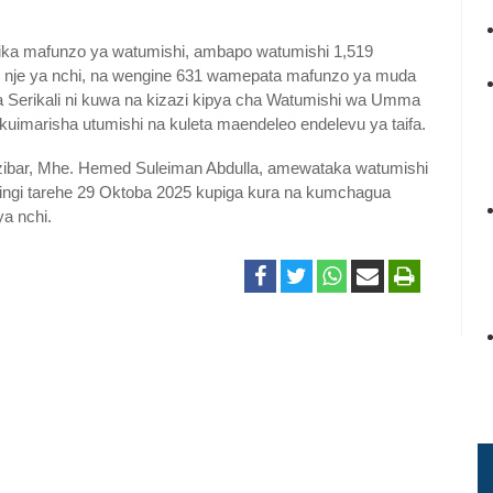
ika mafunzo ya watumishi, ambapo watumishi 1,519
 nje ya nchi, na wengine 631 wamepata mafunzo ya muda
a Serikali ni kuwa na kizazi kipya cha Watumishi wa Umma
kuimarisha utumishi na kuleta maendeleo endelevu ya taifa.
ibar, Mhe. Hemed Suleiman Abdulla, amewataka watumishi
ngi tarehe 29 Oktoba 2025 kupiga kura na kumchagua
a nchi.