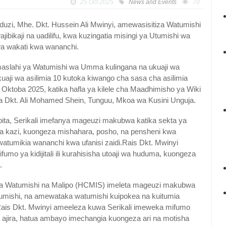
25 Oct 2025
News and Events
70
uzi, Mhe. Dkt. Hussein Ali Mwinyi, amewasisitiza Watumishi
ikaji na uadilifu, kwa kuzingatia misingi ya Utumishi wa
wa wakati kwa wananchi.
maslahi ya Watumishi wa Umma kulingana na ukuaji wa
uaji wa asilimia 10 kutoka kiwango cha sasa cha asilimia
Oktoba 2025, katika hafla ya kilele cha Maadhimisho ya Wiki
a Dkt. Ali Mohamed Shein, Tunguu, Mkoa wa Kusini Unguja.
pita, Serikali imefanya mageuzi makubwa katika sekta ya
 kazi, kuongeza mishahara, posho, na pensheni kwa
uwatumikia wananchi kwa ufanisi zaidi.Rais Dkt. Mwinyi
mo ya kidijitali ili kurahisisha utoaji wa huduma, kuongeza
.
a Watumishi na Malipo (HCMIS) imeleta mageuzi makubwa
atumishi, na amewataka watumishi kuipokea na kuitumia
, Rais Dkt. Mwinyi ameeleza kuwa Serikali imeweka mifumo
 ajira, hatua ambayo imechangia kuongeza ari na motisha