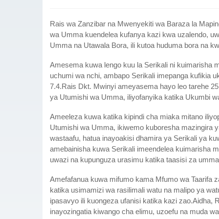
Rais wa Zanzibar na Mwenyekiti wa Baraza la Mapind
wa Umma kuendelea kufanya kazi kwa uzalendo, uwajib
Umma na Utawala Bora, ili kutoa huduma bora na k
Amesema kuwa lengo kuu la Serikali ni kuimarisha 
uchumi wa nchi, ambapo Serikali imepanga kufikia uk
7.4.Rais Dkt. Mwinyi ameyasema hayo leo tarehe 25 
ya Utumishi wa Umma, iliyofanyika katika Ukumbi w
Ameeleza kuwa katika kipindi cha miaka mitano iliyo
Utumishi wa Umma, ikiwemo kuboresha mazingira ya
wastaafu, hatua inayoakisi dhamira ya Serikali ya k
amebainisha kuwa Serikali imeendelea kuimarisha mifu
uwazi na kupunguza urasimu katika taasisi za umma
Amefafanua kuwa mifumo kama Mfumo wa Taarifa z
katika usimamizi wa rasilimali watu na malipo ya w
ipasavyo ili kuongeza ufanisi katika kazi zao.Aidha
inayozingatia kiwango cha elimu, uzoefu na muda wa