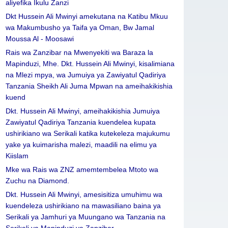
aliyefika Ikulu Zanzi
Dkt Hussein Ali Mwinyi amekutana na Katibu Mkuu
wa Makumbusho ya Taifa ya Oman, Bw Jamal
Moussa Al - Moosawi
Rais wa Zanzibar na Mwenyekiti wa Baraza la
Mapinduzi, Mhe. Dkt. Hussein Ali Mwinyi, kisalimiana
na Mlezi mpya, wa Jumuiya ya Zawiyatul Qadiriya
Tanzania Sheikh Ali Juma Mpwan na ameihakikishia
kuend
Dkt. Hussein Ali Mwinyi, ameihakikishia Jumuiya
Zawiyatul Qadiriya Tanzania kuendelea kupata
ushirikiano wa Serikali katika kutekeleza majukumu
yake ya kuimarisha malezi, maadili na elimu ya
Kiislam
Mke wa Rais wa ZNZ amemtembelea Mtoto wa
Zuchu na Diamond.
Dkt. Hussein Ali Mwinyi, amesisitiza umuhimu wa
kuendeleza ushirikiano na mawasiliano baina ya
Serikali ya Jamhuri ya Muungano wa Tanzania na