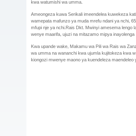
kwa watumishi wa umma.
Ameongeza kuwa Serikali imeendelea kuwekeza kat
wamepata mafunzo ya muda mrefu ndani ya nchi, 65
mfupi nje ya nchi.Rais Dkt. Mwinyi amesema lengo l
wenye maarifa, ujuzi na mitazamo mipya inayolenga 
Kwa upande wake, Makamu wa Pili wa Rais wa Zanz
wa umma na wananchi kwa ujumla kujitokeza kwa wi
kiongozi mwenye maono ya kuendeleza maendeleo y