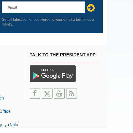
this
field
blank
Get all latest content delivered to your email a few times a
month.
TALK TO THE PRESIDENT APP
on
Office,
je ya Nchi