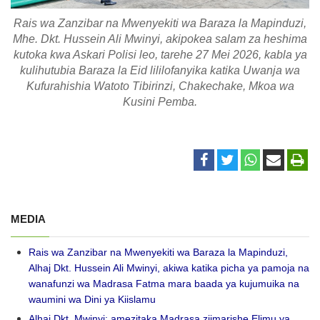
Rais wa Zanzibar na Mwenyekiti wa Baraza la Mapinduzi,
Mhe. Dkt. Hussein Ali Mwinyi, akipokea salam za heshima
kutoka kwa Askari Polisi leo, tarehe 27 Mei 2026, kabla ya
kulihutubia Baraza la Eid lililofanyika katika Uwanja wa
Kufurahishia Watoto Tibirinzi, Chakechake, Mkoa wa
Kusini Pemba.
MEDIA
Rais wa Zanzibar na Mwenyekiti wa Baraza la Mapinduzi,
Alhaj Dkt. Hussein Ali Mwinyi, akiwa katika picha ya pamoja na
wanafunzi wa Madrasa Fatma mara baada ya kujumuika na
waumini wa Dini ya Kiislamu
Alhaj Dkt. Mwinyi: amezitaka Madrasa ziimarishe Elimu ya