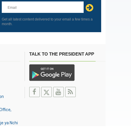
this
field
blank
Get all latest content delivered to your email a few times a
month.
TALK TO THE PRESIDENT APP
on
Office,
je ya Nchi