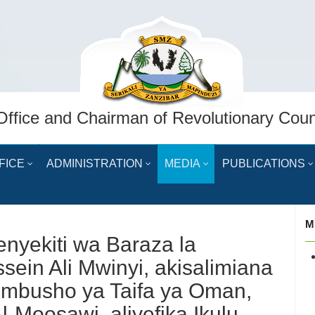
Office and Chairman of Revolutionary Coun
FICE
ADMINISTRATION
MEDIA
PUBLICATIONS
M
nyekiti wa Baraza la
sein Ali Mwinyi, akisalimiana
mbusho ya Taifa ya Oman,
-Moosawi, aliyefika Ikulu