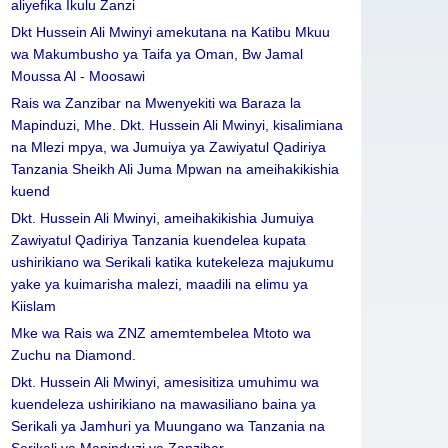
aliyefika Ikulu Zanzi
Dkt Hussein Ali Mwinyi amekutana na Katibu Mkuu
wa Makumbusho ya Taifa ya Oman, Bw Jamal
Moussa Al - Moosawi
Rais wa Zanzibar na Mwenyekiti wa Baraza la
Mapinduzi, Mhe. Dkt. Hussein Ali Mwinyi, kisalimiana
na Mlezi mpya, wa Jumuiya ya Zawiyatul Qadiriya
Tanzania Sheikh Ali Juma Mpwan na ameihakikishia
kuend
Dkt. Hussein Ali Mwinyi, ameihakikishia Jumuiya
Zawiyatul Qadiriya Tanzania kuendelea kupata
ushirikiano wa Serikali katika kutekeleza majukumu
yake ya kuimarisha malezi, maadili na elimu ya
Kiislam
Mke wa Rais wa ZNZ amemtembelea Mtoto wa
Zuchu na Diamond.
Dkt. Hussein Ali Mwinyi, amesisitiza umuhimu wa
kuendeleza ushirikiano na mawasiliano baina ya
Serikali ya Jamhuri ya Muungano wa Tanzania na