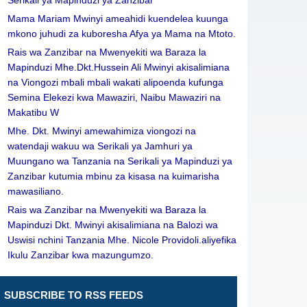
Serikali ya Mapinduzi ya Zanzibar
Mama Mariam Mwinyi ameahidi kuendelea kuunga
mkono juhudi za kuboresha Afya ya Mama na Mtoto.
Rais wa Zanzibar na Mwenyekiti wa Baraza la
Mapinduzi Mhe.Dkt.Hussein Ali Mwinyi akisalimiana
na Viongozi mbali mbali wakati alipoenda kufunga
Semina Elekezi kwa Mawaziri, Naibu Mawaziri na
Makatibu W
Mhe. Dkt. Mwinyi amewahimiza viongozi na
watendaji wakuu wa Serikali ya Jamhuri ya
Muungano wa Tanzania na Serikali ya Mapinduzi ya
Zanzibar kutumia mbinu za kisasa na kuimarisha
mawasiliano.
Rais wa Zanzibar na Mwenyekiti wa Baraza la
Mapinduzi Dkt. Mwinyi akisalimiana na Balozi wa
Uswisi nchini Tanzania Mhe. Nicole Providoli.aliyefika
Ikulu Zanzibar kwa mazungumzo.
SUBSCRIBE TO RSS FEEDS
Leave