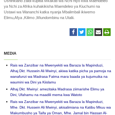
Ushirikiano zaidi kupitia Mkakati wa Nchi hiyo kwa Maendeleo
ya Nchi za Afrika kuhakikisha Maendeleo ya Kiuchumi na
Ustawi wa Wananchi katka nyanja Mbalimbali ikiwemo
Elimu,Afya ,Kilimo ,Miundombinu na Utalii.
MEDIA
Rais wa Zanzibar na Mwenyekiti wa Baraza la Mapinduzi,
Alhaj Dkt. Hussein Ali Mwinyi, akiwa katika picha ya pamoja na
wanafunzi wa Madrasa Fatma mara baada ya kujumuika na
waumini wa Dini ya Kiislamu
Alhaj Dkt. Mwinyi: amezitaka Madrasa ziimarishe Elimu ya
Dini, Ufahamu na maadili mema kwa Watoto
Rais wa Zanzibar na Mwenyekiti wa Baraza la Mapinduzi,
Mhe. Dkt. Hussein Ali Mwinyi, akisalimiana na Katibu Mkuu wa
Makumbusho ya Taifa ya Oman, Mhe. Jamal bin Hassan Al-