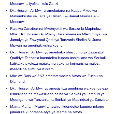
Moosawi, aliyefika Ikulu Zanzi
Dkt Hussein Ali Mwinyi amekutana na Katibu Mkuu wa
Makumbusho ya Taifa ya Oman, Bw Jamal Moussa Al -
Moosawi
Rais wa Zanzibar na Mwenyekiti wa Baraza la Mapinduzi,
Mhe. Dkt. Hussein Ali Mwinyi, kisalimiana na Mlezi mpya, wa
Jumuiya ya Zawiyatul Qadiriya Tanzania Sheikh Ali Juma
Mpwan na ameihakikishia kuend
Dkt. Hussein Ali Mwinyi, ameihakikishia Jumuiya Zawiyatul
Qadiriya Tanzania kuendelea kupata ushirikiano wa Serikali
katika kutekeleza majukumu yake ya kuimarisha malezi,
maadili na elimu ya Kiislam
Mke wa Rais wa ZNZ amemtembelea Mtoto wa Zuchu na
Diamond.
Dkt. Hussein Ali Mwinyi, amesisitiza umuhimu wa kuendeleza
ushirikiano na mawasiliano baina ya Serikali ya Jamhuri ya
Muungano wa Tanzania na Serikali ya Mapinduzi ya Zanzibar
Mama Mariam Mwinyi ameahidi kuendelea kuunga mkono
juhudi za kuboresha Afya ya Mama na Mtoto.