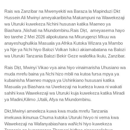
Rais wa Zanzibar na Mwenyekiti wa Baraza la Mapinduzi Dkt
Hussein Ali Mwinyi ameyakaribisha Makampuni na Wawekezaji
wa Uturuki kuwekeza Nchini hususan katika Maeneo ya
Biashara ,Nishati na Miundombinu.Rais Dķt, ameyasema hayo
leo tarehe 2 Mei 2026 alipokutana na Mkurugenzi Mkuu wa
anayeshughulikia Masuala ya Afrika Kutoka Wizara ya Mambo
ya Nje ya Nchi hiyo Balozi Volkan Isikci akiamabatana na Balozi
wa Uturuki Tanzania Balozi Bekir Geze waliofika Ikulu, Zanzibar.
Rais Dķt, Mwinyi Vikao vya aina hiyo vinaimarisha Uhusiano wa
muda mrefu baina ya Nchi hizo mbili na kutoa fursa mpya ya
kubainisha Maeneo mapya ya Ushirikiano hususani katika
Masuala ya Biashara na Uwekezaji na kueleza kuwa ni wakati
sahihi kwa Wawekezaji wa Uturuki kuja kuwekeza katika Miradi
ya Madini,Kilimo ,Utalii, Afya na Miundombinu.
Dkt,Mwinyi ameeleza kuwa kwa muda mrefu Tanzania
imekuwa ikinunua Chuma kutoka Uturuki hivyo ni vema kwa
Wawekezaji na Wafanyabiashara waNchi hiyo kuwekeza