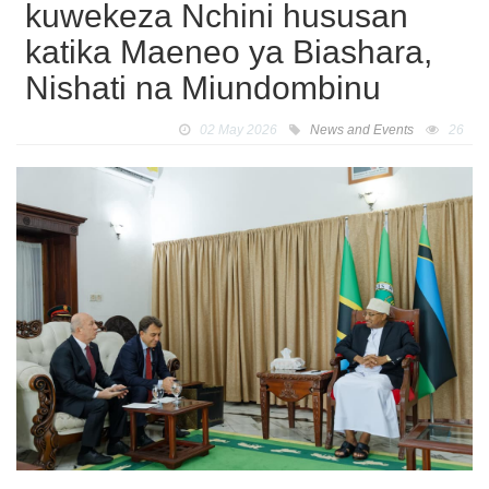
kuwekeza Nchini hususan
katika Maeneo ya Biashara,
Nishati na Miundombinu
02 May 2026
News and Events
26