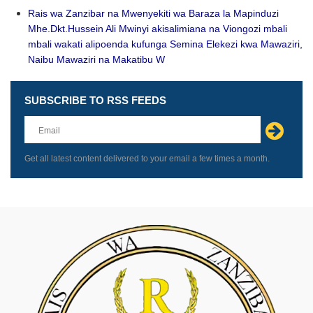
Rais wa Zanzibar na Mwenyekiti wa Baraza la Mapinduzi
Mhe.Dkt.Hussein Ali Mwinyi akisalimiana na Viongozi mbali
mbali wakati alipoenda kufunga Semina Elekezi kwa Mawaziri,
Naibu Mawaziri na Makatibu W
SUBSCRIBE TO RSS FEEDS
Leave
this
field
blank
Get all latest content delivered to your email a few times a month.