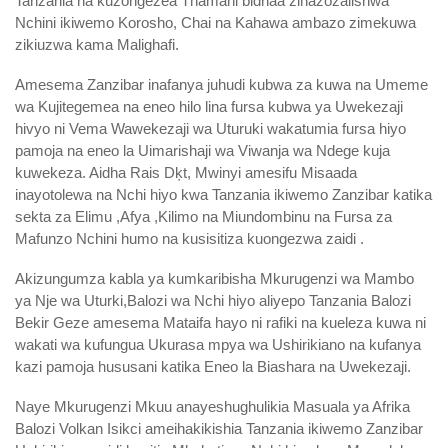
Tanzania na kuzongezea Thamani bidhaa zinazozalishwa
Nchini ikiwemo Korosho, Chai na Kahawa ambazo zimekuwa
zikiuzwa kama Malighafi.
Amesema Zanzibar inafanya juhudi kubwa za kuwa na Umeme
wa Kujitegemea na eneo hilo lina fursa kubwa ya Uwekezaji
hivyo ni Vema Wawekezaji wa Uturuki wakatumia fursa hiyo
pamoja na eneo la Uimarishaji wa Viwanja wa Ndege kuja
kuwekeza. Aidha Rais Dķt, Mwinyi amesifu Misaada
inayotolewa na Nchi hiyo kwa Tanzania ikiwemo Zanzibar katika
sekta za Elimu ,Afya ,Kilimo na Miundombinu na Fursa za
Mafunzo Nchini humo na kusisitiza kuongezwa zaidi .
Akizungumza kabla ya kumkaribisha Mkurugenzi wa Mambo
ya Nje wa Uturki,Balozi wa Nchi hiyo aliyepo Tanzania Balozi
Bekir Geze amesema Mataifa hayo ni rafiki na kueleza kuwa ni
wakati wa kufungua Ukurasa mpya wa Ushirikiano na kufanya
kazi pamoja hususani katika Eneo la Biashara na Uwekezaji.
Naye Mkurugenzi Mkuu anayeshughulikia Masuala ya Afrika
Balozi Volkan Isikci ameihakikishia Tanzania ikiwemo Zanzibar