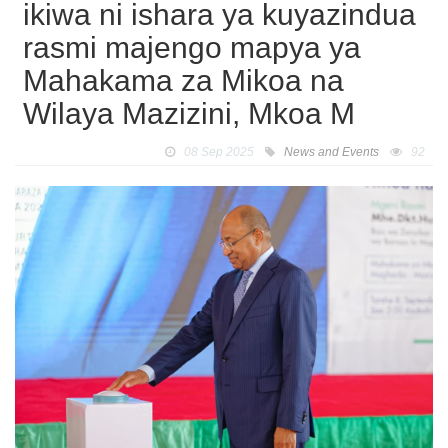
ikiwa ni ishara ya kuyazindua
rasmi majengo mapya ya
Mahakama za Mikoa na
Wilaya Mazizini, Mkoa M
08 Sep 2025
News and Events
92