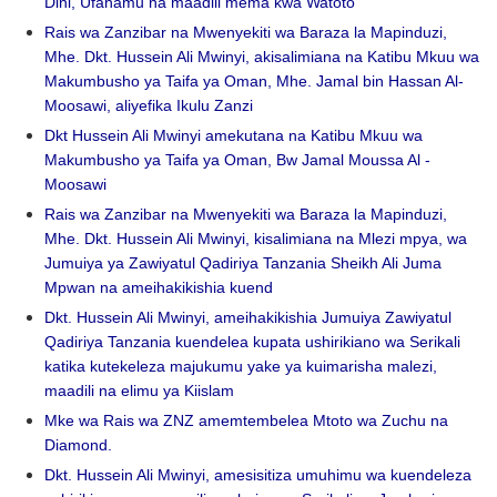
Dini, Ufahamu na maadili mema kwa Watoto
Rais wa Zanzibar na Mwenyekiti wa Baraza la Mapinduzi,
Mhe. Dkt. Hussein Ali Mwinyi, akisalimiana na Katibu Mkuu wa
Makumbusho ya Taifa ya Oman, Mhe. Jamal bin Hassan Al-
Moosawi, aliyefika Ikulu Zanzi
Dkt Hussein Ali Mwinyi amekutana na Katibu Mkuu wa
Makumbusho ya Taifa ya Oman, Bw Jamal Moussa Al -
Moosawi
Rais wa Zanzibar na Mwenyekiti wa Baraza la Mapinduzi,
Mhe. Dkt. Hussein Ali Mwinyi, kisalimiana na Mlezi mpya, wa
Jumuiya ya Zawiyatul Qadiriya Tanzania Sheikh Ali Juma
Mpwan na ameihakikishia kuend
Dkt. Hussein Ali Mwinyi, ameihakikishia Jumuiya Zawiyatul
Qadiriya Tanzania kuendelea kupata ushirikiano wa Serikali
katika kutekeleza majukumu yake ya kuimarisha malezi,
maadili na elimu ya Kiislam
Mke wa Rais wa ZNZ amemtembelea Mtoto wa Zuchu na
Diamond.
Dkt. Hussein Ali Mwinyi, amesisitiza umuhimu wa kuendeleza