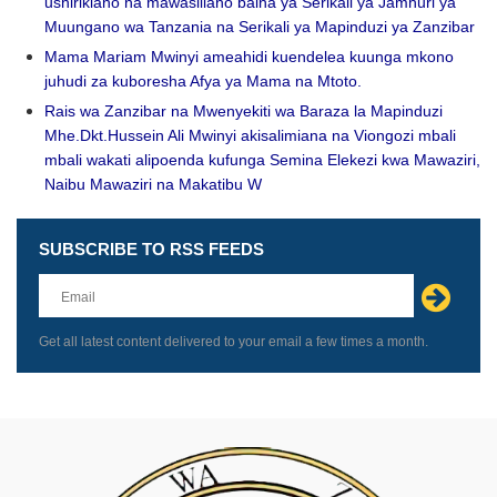
ushirikiano na mawasiliano baina ya Serikali ya Jamhuri ya
Muungano wa Tanzania na Serikali ya Mapinduzi ya Zanzibar
Mama Mariam Mwinyi ameahidi kuendelea kuunga mkono
juhudi za kuboresha Afya ya Mama na Mtoto.
Rais wa Zanzibar na Mwenyekiti wa Baraza la Mapinduzi
Mhe.Dkt.Hussein Ali Mwinyi akisalimiana na Viongozi mbali
mbali wakati alipoenda kufunga Semina Elekezi kwa Mawaziri,
Naibu Mawaziri na Makatibu W
SUBSCRIBE TO RSS FEEDS
Leave
this
field
blank
Get all latest content delivered to your email a few times a month.