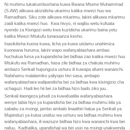
Ni muhimu tukakumbushana kuwa Bwana Mtume Muhammad
(S.AW) alikuwa akizidisha ukarimu katika mwezi huu wa
Ramadhani. Siku zote alikuwa mkarimu, lakini alikuwa mkarimu
zaidi katika mwezi huo. Kwa hivyo, ni wajibu wetu kufuata
nyendo za Kiongozi wetu kwa kuzidisha ukarimu baina yetu
katika Mwezi Mtukufu tunaouanza kesho.
Inasikitisha kuona kuwa, licha ya kuwa uislamu unahimiza
kuoneana huruma, lakini wapo wafanyabiashara ambao
huchukua fursa ya kupandisha bei bidhaa zao katika mwezi huu
Mtukufu wa Ramadhan, hasa zile bidhaa za chakula muhimu
ambazo Serikali hupunguza ushuru ili kuwapa afueni wananchi.
Nafahamu malalamiko yaliyopo hivi sasa, ambapo
wafanyabiashara walipandisha bei za bidhaa kwa kisingizio cha
uchaguzi. Hadi leo hii bei za bidhaa hizo bado ziko juu.
Serikali itaongeza juhudi za kuwafuatilia wafanyabiashara
wenye tabia hiyo ya kupandisha bei za bidhaa muhimu bila ya
sababu za msingi, jambo ambalo linaathiri hatua ya Serikali ya
Mapinduzi ya kutoa unafuu wa ushuru wa bidhaa muhimu kwa
wafanyabiashara, ili waziuze bidhaa hizo kwa wananchi kwa bei
nafuu. Kadhalika, upandishaji wa bei usio na msingi unakwenda