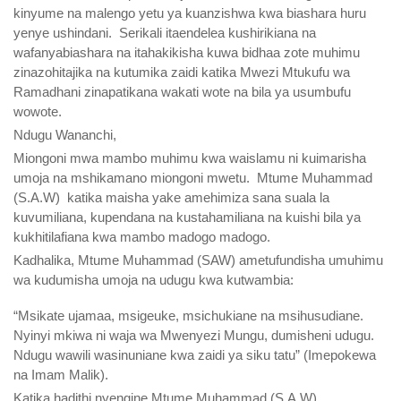
kinyume na malengo yetu ya kuanzishwa kwa biashara huru
yenye ushindani. Serikali itaendelea kushirikiana na
wafanyabiashara na itahakikisha kuwa bidhaa zote muhimu
zinazohitajika na kutumika zaidi katika Mwezi Mtukufu wa
Ramadhani zinapatikana wakati wote na bila ya usumbufu
wowote.
Ndugu Wananchi,
Miongoni mwa mambo muhimu kwa waislamu ni kuimarisha
umoja na mshikamano miongoni mwetu. Mtume Muhammad
(S.A.W) katika maisha yake amehimiza sana suala la
kuvumiliana, kupendana na kustahamiliana na kuishi bila ya
kukhitilafiana kwa mambo madogo madogo.
Kadhalika, Mtume Muhammad (SAW) ametufundisha umuhimu
wa kudumisha umoja na udugu kwa kutwambia:
“Msikate ujamaa, msigeuke, msichukiane na msihusudiane.
Nyinyi mkiwa ni waja wa Mwenyezi Mungu, dumisheni udugu.
Ndugu wawili wasinuniane kwa zaidi ya siku tatu” (Imepokewa
na Imam Malik).
Katika hadithi nyengine Mtume Muhammad (S.A.W)