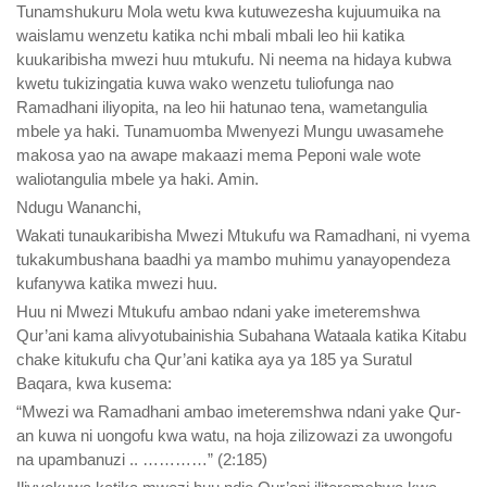
Tunamshukuru Mola wetu kwa kutuwezesha kujuumuika na
waislamu wenzetu katika nchi mbali mbali leo hii katika
kuukaribisha mwezi huu mtukufu. Ni neema na hidaya kubwa
kwetu tukizingatia kuwa wako wenzetu tuliofunga nao
Ramadhani iliyopita, na leo hii hatunao tena, wametangulia
mbele ya haki. Tunamuomba Mwenyezi Mungu uwasamehe
makosa yao na awape makaazi mema Peponi wale wote
waliotangulia mbele ya haki. Amin.
Ndugu Wananchi,
Wakati tunaukaribisha Mwezi Mtukufu wa Ramadhani, ni vyema
tukakumbushana baadhi ya mambo muhimu yanayopendeza
kufanywa katika mwezi huu.
Huu ni Mwezi Mtukufu ambao ndani yake imeteremshwa
Qur’ani kama alivyotubainishia Subahana Wataala katika Kitabu
chake kitukufu cha Qur’ani katika aya ya 185 ya Suratul
Baqara, kwa kusema:
“Mwezi wa Ramadhani ambao imeteremshwa ndani yake Qur-
an kuwa ni uongofu kwa watu, na hoja zilizowazi za uwongofu
na upambanuzi .. …………” (2:185)