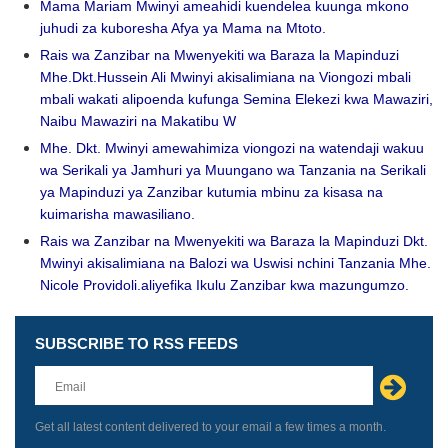
Mama Mariam Mwinyi ameahidi kuendelea kuunga mkono
juhudi za kuboresha Afya ya Mama na Mtoto.
Rais wa Zanzibar na Mwenyekiti wa Baraza la Mapinduzi
Mhe.Dkt.Hussein Ali Mwinyi akisalimiana na Viongozi mbali
mbali wakati alipoenda kufunga Semina Elekezi kwa Mawaziri,
Naibu Mawaziri na Makatibu W
Mhe. Dkt. Mwinyi amewahimiza viongozi na watendaji wakuu
wa Serikali ya Jamhuri ya Muungano wa Tanzania na Serikali
ya Mapinduzi ya Zanzibar kutumia mbinu za kisasa na
kuimarisha mawasiliano.
Rais wa Zanzibar na Mwenyekiti wa Baraza la Mapinduzi Dkt.
Mwinyi akisalimiana na Balozi wa Uswisi nchini Tanzania Mhe.
Nicole Providoli.aliyefika Ikulu Zanzibar kwa mazungumzo.
SUBSCRIBE TO RSS FEEDS
Leave
this
field
blank
Get all latest content delivered to your email a few times a month.