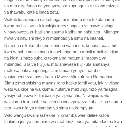
na mtu aliyefunga na yanayoweza kupunguza uzito wa mizani
ya thawabu katika ibada zetu.
Wakati tunajiandaa na kufunga, ni muhimu sote tukafahamu
kwamba hivi sasa teknolojia imevisongeza vishawishi vingi
vinavyoweza kuibatilisha saumu karibu na nafsi zetu. Miongoni
mwa vishawishi hivyo ni mitandao ya simu na intaneti.
Nimeona nikukumbusheni ndugu wananchi, kuhusu suala hili,
kwa sababu nahisi bado tunachangamoto mbali mbali za kijamii
na kidini zinazoibuka kutokana na matumizi mabaya ya
mitandao. Bila ya kujijua, mtu anaweza kujikuta anafanya
makosa pale anapoangalia mitandao yenye mambo
yasiyopendeza, hasa katika Mwezi Mtukufu wa Ramadhani.
Simu zimerahisisha mawasiliano katika jamii yetu, lakini vijana
wetu wa kike na wa kiume, hufanya mazungumzo ya faragha
yasiyoruhusiwa kidini baina ya vijana hao. Ni wajibu wetu
waislamu tujiepushe na vitendo vinavyoweza kubatilisha saumu
zetu kwa njia ya mitandao ya simu na kompyuta.
Wito wangu kwa mashekhe ni kwamba waendelee kutoa
taaluma juu ya umuhimu wa matumizi bora ya mitandao na kwa