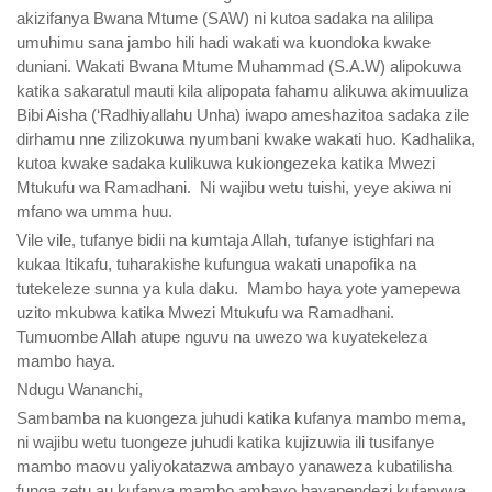
akizifanya Bwana Mtume (SAW) ni kutoa sadaka na alilipa
umuhimu sana jambo hili hadi wakati wa kuondoka kwake
duniani. Wakati Bwana Mtume Muhammad (S.A.W) alipokuwa
katika sakaratul mauti kila alipopata fahamu alikuwa akimuuliza
Bibi Aisha (‘Radhiyallahu Unha) iwapo ameshazitoa sadaka zile
dirhamu nne zilizokuwa nyumbani kwake wakati huo. Kadhalika,
kutoa kwake sadaka kulikuwa kukiongezeka katika Mwezi
Mtukufu wa Ramadhani. Ni wajibu wetu tuishi, yeye akiwa ni
mfano wa umma huu.
Vile vile, tufanye bidii na kumtaja Allah, tufanye istighfari na
kukaa Itikafu, tuharakishe kufungua wakati unapofika na
tutekeleze sunna ya kula daku. Mambo haya yote yamepewa
uzito mkubwa katika Mwezi Mtukufu wa Ramadhani.
Tumuombe Allah atupe nguvu na uwezo wa kuyatekeleza
mambo haya.
Ndugu Wananchi,
Sambamba na kuongeza juhudi katika kufanya mambo mema,
ni wajibu wetu tuongeze juhudi katika kujizuwia ili tusifanye
mambo maovu yaliyokatazwa ambayo yanaweza kubatilisha
funga zetu au kufanya mambo ambayo hayapendezi kufanywa