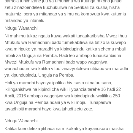
pamoja tuhimizane juu ya umuhimu wa kuunga mkono juhudi
zetu zinazoendelea kuchukuliwa na Serikali za kushajihisha
matumizi bora ya mitandao ya simu na kompyuta kwa kutumia
mitandao ya intaneti.
Ndugu Wananchi,
Ni muhimu tukazingatia kuwa wakati tunaukaribisha Mwezi huu
Mtukufu wa Ramadhani bado tumekabiliwa na tatizo la kuwepo
kwa miripuko ya maradhi ya kipindupindu katika sehemu mbali
mbali za Unguja na Pemba. Hadi leo ambapo tunaukaribisha
Mwezi Mtukufu wa Ramadhani bado wapo wagonjwa
wanaohudumiwa katika vituo vinavyotolewa utibabu wa maradhi
ya kipundupindu, Unguja na Pemba.
Hali ya maradhi hayo yalipofikia hivi sasa ni nafuu sana,
ikilinganishwa na kipindi cha wiki iliyoanzia tarehe 16 hadi 22
Aprili, 2016 ambapo wagonjwa wa kipindupindu walifikia 250
kwa Unguja na Pemba ndani ya wiki moja. Tunapaswa
tuyadhibiti maradhi hayo kwa juhudi zetu zote.
Ndugu Wananchi,
Katika kuendeleza jitihada na mikakati ya kuyanusuru maisha