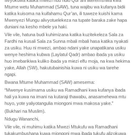
Ilivyokuwa katika mwezi huu ndio Qur’ani iliteremshwa kwa
Mtume wetu Muhammad (SAW), tuna wajibu wa kufanya bidii
katika kuisoma na kuifahamu Qur’an, ili tuweze kuishi kama
Mwenyezi Mungu alivyotuelekeza na tupate baraka zake hapa
duniani na kesho mbele ya haki.
Vile vile, hatuna budi kuhimizana katika kuzitekeleza Sala za
Fardhi na kusali Sala za Sunna mbali mbali hasa katika nyakati
za usiku. Huu ni mwezi, ambao ndani yake unapatikana usiku
wenye heshima kubwa (Laylatul Qadr) ambao ibada ya usiku
huo imebarikiwa kuliko ibada ya miezi elfu moja, na kwa hekima
yake, Allah (SW), hakutubainishia kuwa ni usiku wa tarehe
ngapi.
Bwana Mtume Muhammad (SAW) amesema:
“Mwenye kusimama usiku wa Ramadhani kwa kufanya ibada
hali ya kuwa na imani na kutaraji thawabu, anasamehewa mtu
huyo, yote yaliyotangulia miongoni mwa makosa yake.”
(Bukhari na Muslim).
Ndugu Wananchi,
Vile vile, ni muhimu katika Mwezi Mtukufu wa Ramadhani
tukakumbushana kuwa miongoni mwa ibada tukufu alizokuwa