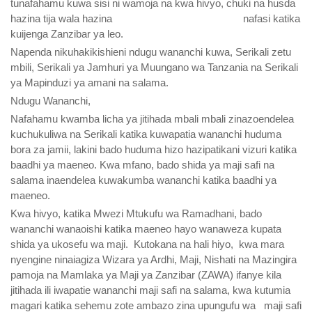
tunafahamu kuwa sisi ni wamoja na kwa hivyo, chuki na husda
hazina tija wala hazina nafasi katika
kuijenga Zanzibar ya leo.
Napenda nikuhakikishieni ndugu wananchi kuwa, Serikali zetu
mbili, Serikali ya Jamhuri ya Muungano wa Tanzania na Serikali
ya Mapinduzi ya amani na salama.
Ndugu Wananchi,
Nafahamu kwamba licha ya jitihada mbali mbali zinazoendelea
kuchukuliwa na Serikali katika kuwapatia wananchi huduma
bora za jamii, lakini bado huduma hizo hazipatikani vizuri katika
baadhi ya maeneo. Kwa mfano, bado shida ya maji safi na
salama inaendelea kuwakumba wananchi katika baadhi ya
maeneo.
Kwa hivyo, katika Mwezi Mtukufu wa Ramadhani, bado
wananchi wanaoishi katika maeneo hayo wanaweza kupata
shida ya ukosefu wa maji. Kutokana na hali hiyo, kwa mara
nyengine ninaiagiza Wizara ya Ardhi, Maji, Nishati na Mazingira
pamoja na Mamlaka ya Maji ya Zanzibar (ZAWA) ifanye kila
jitihada ili iwapatie wananchi maji safi na salama, kwa kutumia
magari katika sehemu zote ambazo zina upungufu wa maji safi