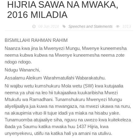
HIJRIA SAWA NA MWAKA,
2016 MILADIA
06 Jun 2016
Speeches and Statements
1013
BISMILLAHI RAHMAN RAHIM
Naanza kwa jina la Mwenyezi Mungu, Mwenye kuneemesha
neema kubwa kubwa na Mwenye kuneemesha neema zote
ndogo ndogo.
Ndugu Wananchi,
Assalamu Aleikum Warahmatullahi Wabarakatuhu.
Ni wajibu wetu kumshukuru Mola wetu (SW) kwa kutujaalia
neema ya uhai na leo hii tukajaaliwa kuukaribisha Mwezi
Mtukufu wa Ramadhani. Tunamshukuru Mwenyezi Mungu
aliyelijaaliya jua kuwa na mwangaza, na mwezi ukawa na nuru,
na akaupimia vituo ili tujue idadi ya miaka na hisabu yake.
Tunamuomba atujaaliye siha, nguvu na uwezo kwa kuitekeleza
ibada ya Saumu katika mwaka huu 1437 Hijria, kwa
unyenyekevu, utiifu na katika hali ya amani na utulivu.