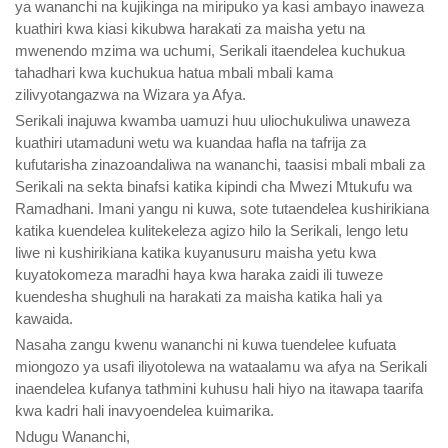
ya wananchi na kujikinga na miripuko ya kasi ambayo inaweza
kuathiri kwa kiasi kikubwa harakati za maisha yetu na
mwenendo mzima wa uchumi, Serikali itaendelea kuchukua
tahadhari kwa kuchukua hatua mbali mbali kama
zilivyotangazwa na Wizara ya Afya.
Serikali inajuwa kwamba uamuzi huu uliochukuliwa unaweza
kuathiri utamaduni wetu wa kuandaa hafla na tafrija za
kufutarisha zinazoandaliwa na wananchi, taasisi mbali mbali za
Serikali na sekta binafsi katika kipindi cha Mwezi Mtukufu wa
Ramadhani. Imani yangu ni kuwa, sote tutaendelea kushirikiana
katika kuendelea kulitekeleza agizo hilo la Serikali, lengo letu
liwe ni kushirikiana katika kuyanusuru maisha yetu kwa
kuyatokomeza maradhi haya kwa haraka zaidi ili tuweze
kuendesha shughuli na harakati za maisha katika hali ya
kawaida.
Nasaha zangu kwenu wananchi ni kuwa tuendelee kufuata
miongozo ya usafi iliyotolewa na wataalamu wa afya na Serikali
inaendelea kufanya tathmini kuhusu hali hiyo na itawapa taarifa
kwa kadri hali inavyoendelea kuimarika.
Ndugu Wananchi,