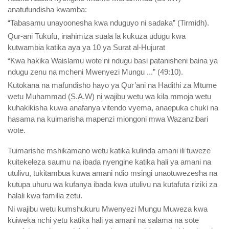
anatufundisha kwamba:
“Tabasamu unayoonesha kwa nduguyo ni sadaka” (Tirmidh).
Qur-ani Tukufu, inahimiza suala la kukuza udugu kwa
kutwambia katika aya ya 10 ya Surat al-Hujurat
“Kwa hakika Waislamu wote ni ndugu basi patanisheni baina ya
ndugu zenu na mcheni Mwenyezi Mungu ...” (49:10).
Kutokana na mafundisho hayo ya Qur’ani na Hadithi za Mtume
wetu Muhammad (S.A.W) ni wajibu wetu wa kila mmoja wetu
kuhakikisha kuwa anafanya vitendo vyema, anaepuka chuki na
hasama na kuimarisha mapenzi miongoni mwa Wazanzibari
wote.
Tuimarishe mshikamano wetu katika kulinda amani ili tuweze
kuitekeleza saumu na ibada nyengine katika hali ya amani na
utulivu, tukitambua kuwa amani ndio msingi unaotuwezesha na
kutupa uhuru wa kufanya ibada kwa utulivu na kutafuta riziki za
halali kwa familia zetu.
Ni wajibu wetu kumshukuru Mwenyezi Mungu Muweza kwa
kuiweka nchi yetu katika hali ya amani na salama na sote