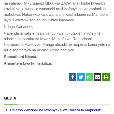
na salama. Mkurugenzi Mkuu wa ZAWA ahakikishe kwamba
kazi hii ya kuwapatia wananchi maji inafanyika kwa mafanikio
makubwa. Natoa wito kwa wananchi washirikiane na Mamlaka
hiyo ili waifanikishe shughuli hiyo ipasavyo.
Ndugu Wananchi,
Napenda nimalizie risala yangu kwa kukutakieni nyote kheri,
rehema na baraka za Mwezi Mtukufu wa Ramadhani.
Namuomba Mwenyezi Mungu atuzidishe mapenzi baina yetu na
aizidishe baraka na neema katika nchi yetu.
Ramadhani Njema.
Ahsanteni kwa kunisikiliza
.
MEDIA
Rais wa Zanzibar na Mwenyekiti wa Baraza la Mapinduzi,