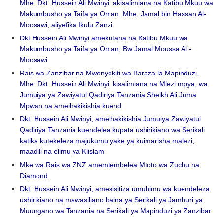
Mhe. Dkt. Hussein Ali Mwinyi, akisalimiana na Katibu Mkuu wa
Makumbusho ya Taifa ya Oman, Mhe. Jamal bin Hassan Al-
Moosawi, aliyefika Ikulu Zanzi
Dkt Hussein Ali Mwinyi amekutana na Katibu Mkuu wa
Makumbusho ya Taifa ya Oman, Bw Jamal Moussa Al -
Moosawi
Rais wa Zanzibar na Mwenyekiti wa Baraza la Mapinduzi,
Mhe. Dkt. Hussein Ali Mwinyi, kisalimiana na Mlezi mpya, wa
Jumuiya ya Zawiyatul Qadiriya Tanzania Sheikh Ali Juma
Mpwan na ameihakikishia kuend
Dkt. Hussein Ali Mwinyi, ameihakikishia Jumuiya Zawiyatul
Qadiriya Tanzania kuendelea kupata ushirikiano wa Serikali
katika kutekeleza majukumu yake ya kuimarisha malezi,
maadili na elimu ya Kiislam
Mke wa Rais wa ZNZ amemtembelea Mtoto wa Zuchu na
Diamond.
Dkt. Hussein Ali Mwinyi, amesisitiza umuhimu wa kuendeleza
ushirikiano na mawasiliano baina ya Serikali ya Jamhuri ya
Muungano wa Tanzania na Serikali ya Mapinduzi ya Zanzibar