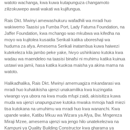
watoto wachanga, kwa kuwa kutapunguza changamoto
zilizokuwepo awali wakati wa kujifungua.
Rais Dkt. Mwinyi amewashukuru wafadhili wa mradi huo
wakiwemo Taasisi ya Fumba Port, Lady Fatuma Foundation, na
Jaffer Foundation, kwa mchango wao mkubwa wa kifedha na
moyo wa kujitolea kusaidia Serikali katika uboreshaji wa
huduma za afya. Amesema Serikali inatambua kuwa haiwezi
kutekeleza kila jambo peke yake, hivyo ushirikiano kutoka kwa
wadau wa maendeleo na taasisi binafsi ni muhimu katika kuinua
ustawi wa jamii, hasa katika kuokoa maisha ya akina mama na
watoto.
Halikadhalika, Rais Dkt. Mwinyi amemuagiza mkandarasi wa
mradi huo kuhakikisha ujenzi unakamilika kwa kuzingatia
viwango vya ubora na kwa muda mfupi zaidi, akisisitiza kuwa
muda wa ujenzi unapunguzwe kutoka mwaka mmoja hadi miezi
tisa kutokana na umuhimu wa mradi huo kwa wananchi. Kwa
upande wake, Katibu Mkuu wa Wizara ya Afya, Bw. Mngereza
Miraji Mzee, amesema ujenzi wa jengo hilo unatekelezwa na
Kampuni ya Quality Building Constructor kwa gharama ya