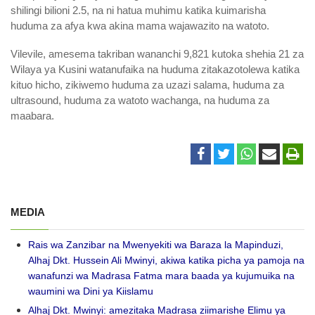
shilingi bilioni 2.5, na ni hatua muhimu katika kuimarisha
huduma za afya kwa akina mama wajawazito na watoto.
Vilevile, amesema takriban wananchi 9,821 kutoka shehia 21 za
Wilaya ya Kusini watanufaika na huduma zitakazotolewa katika
kituo hicho, zikiwemo huduma za uzazi salama, huduma za
ultrasound, huduma za watoto wachanga, na huduma za
maabara.
MEDIA
Rais wa Zanzibar na Mwenyekiti wa Baraza la Mapinduzi,
Alhaj Dkt. Hussein Ali Mwinyi, akiwa katika picha ya pamoja na
wanafunzi wa Madrasa Fatma mara baada ya kujumuika na
waumini wa Dini ya Kiislamu
Alhaj Dkt. Mwinyi: amezitaka Madrasa ziimarishe Elimu ya