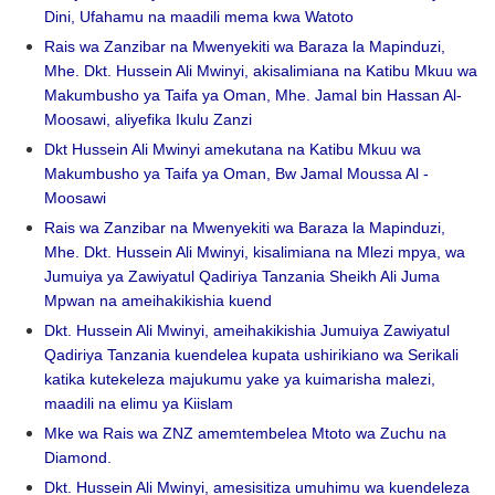
Dini, Ufahamu na maadili mema kwa Watoto
Rais wa Zanzibar na Mwenyekiti wa Baraza la Mapinduzi,
Mhe. Dkt. Hussein Ali Mwinyi, akisalimiana na Katibu Mkuu wa
Makumbusho ya Taifa ya Oman, Mhe. Jamal bin Hassan Al-
Moosawi, aliyefika Ikulu Zanzi
Dkt Hussein Ali Mwinyi amekutana na Katibu Mkuu wa
Makumbusho ya Taifa ya Oman, Bw Jamal Moussa Al -
Moosawi
Rais wa Zanzibar na Mwenyekiti wa Baraza la Mapinduzi,
Mhe. Dkt. Hussein Ali Mwinyi, kisalimiana na Mlezi mpya, wa
Jumuiya ya Zawiyatul Qadiriya Tanzania Sheikh Ali Juma
Mpwan na ameihakikishia kuend
Dkt. Hussein Ali Mwinyi, ameihakikishia Jumuiya Zawiyatul
Qadiriya Tanzania kuendelea kupata ushirikiano wa Serikali
katika kutekeleza majukumu yake ya kuimarisha malezi,
maadili na elimu ya Kiislam
Mke wa Rais wa ZNZ amemtembelea Mtoto wa Zuchu na
Diamond.
Dkt. Hussein Ali Mwinyi, amesisitiza umuhimu wa kuendeleza