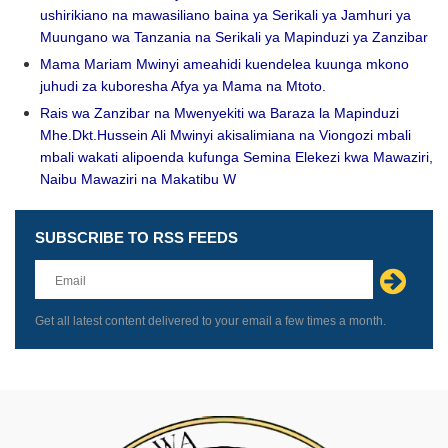
ushirikiano na mawasiliano baina ya Serikali ya Jamhuri ya
Muungano wa Tanzania na Serikali ya Mapinduzi ya Zanzibar
Mama Mariam Mwinyi ameahidi kuendelea kuunga mkono
juhudi za kuboresha Afya ya Mama na Mtoto.
Rais wa Zanzibar na Mwenyekiti wa Baraza la Mapinduzi
Mhe.Dkt.Hussein Ali Mwinyi akisalimiana na Viongozi mbali
mbali wakati alipoenda kufunga Semina Elekezi kwa Mawaziri,
Naibu Mawaziri na Makatibu W
SUBSCRIBE TO RSS FEEDS
Leave
this
field
blank
Get all latest content delivered to your email a few times a month.