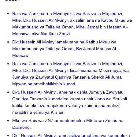
Rais wa Zanzibar na Mwenyekiti wa Baraza la Mapinduzi,
Mhe. Dkt. Hussein Ali Mwinyi, akisalimiana na Katibu Mkuu wa
Makumbusho ya Taifa ya Oman, Mhe. Jamal bin Hassan Al-
Moosawi, aliyefika Ikulu Zanzi
Dkt Hussein Ali Mwinyi amekutana na Katibu Mkuu wa
Makumbusho ya Taifa ya Oman, Bw Jamal Moussa Al -
Moosawi
Rais wa Zanzibar na Mwenyekiti wa Baraza la Mapinduzi,
Mhe. Dkt. Hussein Ali Mwinyi, kisalimiana na Mlezi mpya, wa
Jumuiya ya Zawiyatul Qadiriya Tanzania Sheikh Ali Juma
Mpwan na ameihakikishia kuend
Dkt. Hussein Ali Mwinyi, ameihakikishia Jumuiya Zawiyatul
Qadiriya Tanzania kuendelea kupata ushirikiano wa Serikali
katika kutekeleza majukumu yake ya kuimarisha malezi,
maadili na elimu ya Kiislam
Mke wa Rais wa ZNZ amemtembelea Mtoto wa Zuchu na
Diamond.
Dkt. Hussein Ali Mwinyi, amesisitiza umuhimu wa kuendeleza