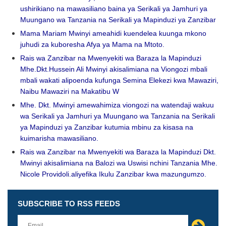
ushirikiano na mawasiliano baina ya Serikali ya Jamhuri ya
Muungano wa Tanzania na Serikali ya Mapinduzi ya Zanzibar
Mama Mariam Mwinyi ameahidi kuendelea kuunga mkono
juhudi za kuboresha Afya ya Mama na Mtoto.
Rais wa Zanzibar na Mwenyekiti wa Baraza la Mapinduzi
Mhe.Dkt.Hussein Ali Mwinyi akisalimiana na Viongozi mbali
mbali wakati alipoenda kufunga Semina Elekezi kwa Mawaziri,
Naibu Mawaziri na Makatibu W
Mhe. Dkt. Mwinyi amewahimiza viongozi na watendaji wakuu
wa Serikali ya Jamhuri ya Muungano wa Tanzania na Serikali
ya Mapinduzi ya Zanzibar kutumia mbinu za kisasa na
kuimarisha mawasiliano.
Rais wa Zanzibar na Mwenyekiti wa Baraza la Mapinduzi Dkt.
Mwinyi akisalimiana na Balozi wa Uswisi nchini Tanzania Mhe.
Nicole Providoli.aliyefika Ikulu Zanzibar kwa mazungumzo.
SUBSCRIBE TO RSS FEEDS
Leave
this
field