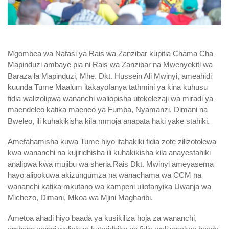
Mgombea wa Nafasi ya Rais wa Zanzibar kupitia Chama Cha
Mapinduzi ambaye pia ni Rais wa Zanzibar na Mwenyekiti wa
Baraza la Mapinduzi, Mhe. Dkt. Hussein Ali Mwinyi, ameahidi
kuunda Tume Maalum itakayofanya tathmini ya kina kuhusu
fidia walizolipwa wananchi waliopisha utekelezaji wa miradi ya
maendeleo katika maeneo ya Fumba, Nyamanzi, Dimani na
Bweleo, ili kuhakikisha kila mmoja anapata haki yake stahiki.
Amefahamisha kuwa Tume hiyo itahakiki fidia zote zilizotolewa
kwa wananchi na kujiridhisha ili kuhakikisha kila anayestahiki
analipwa kwa mujibu wa sheria.Rais Dkt. Mwinyi ameyasema
hayo alipokuwa akizungumza na wanachama wa CCM na
wananchi katika mkutano wa kampeni uliofanyika Uwanja wa
Michezo, Dimani, Mkoa wa Mjini Magharibi.
Ametoa ahadi hiyo baada ya kusikiliza hoja za wananchi,