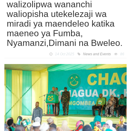
walizolipwa wananchi
waliopisha utekelezaji wa
miradi ya maendeleo katika
maeneo ya Fumba,
Nyamanzi,Dimani na Bweleo.
14 Oct 2025
News and Events
86