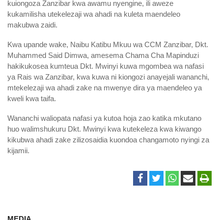
kuiongoza Zanzibar kwa awamu nyengine, ili aweze
kukamilisha utekelezaji wa ahadi na kuleta maendeleo
makubwa zaidi.
Kwa upande wake, Naibu Katibu Mkuu wa CCM Zanzibar, Dkt.
Muhammed Said Dimwa, amesema Chama Cha Mapinduzi
hakikukosea kumteua Dkt. Mwinyi kuwa mgombea wa nafasi
ya Rais wa Zanzibar, kwa kuwa ni kiongozi anayejali wananchi,
mtekelezaji wa ahadi zake na mwenye dira ya maendeleo ya
kweli kwa taifa.
Wananchi waliopata nafasi ya kutoa hoja zao katika mkutano
huo walimshukuru Dkt. Mwinyi kwa kutekeleza kwa kiwango
kikubwa ahadi zake zilizosaidia kuondoa changamoto nyingi za
kijamii.
MEDIA