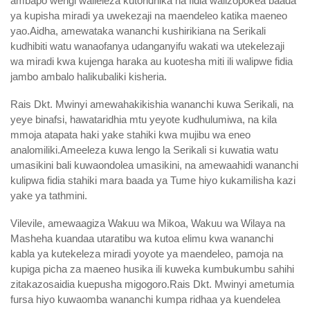
ambapo wengi walieleza kutoridhika na fidia walizopokea baada
ya kupisha miradi ya uwekezaji na maendeleo katika maeneo
yao.Aidha, amewataka wananchi kushirikiana na Serikali
kudhibiti watu wanaofanya udanganyifu wakati wa utekelezaji
wa miradi kwa kujenga haraka au kuotesha miti ili walipwe fidia
jambo ambalo halikubaliki kisheria.
Rais Dkt. Mwinyi amewahakikishia wananchi kuwa Serikali, na
yeye binafsi, hawataridhia mtu yeyote kudhulumiwa, na kila
mmoja atapata haki yake stahiki kwa mujibu wa eneo
analomiliki.Ameeleza kuwa lengo la Serikali si kuwatia watu
umasikini bali kuwaondolea umasikini, na amewaahidi wananchi
kulipwa fidia stahiki mara baada ya Tume hiyo kukamilisha kazi
yake ya tathmini.
Vilevile, amewaagiza Wakuu wa Mikoa, Wakuu wa Wilaya na
Masheha kuandaa utaratibu wa kutoa elimu kwa wananchi
kabla ya kutekeleza miradi yoyote ya maendeleo, pamoja na
kupiga picha za maeneo husika ili kuweka kumbukumbu sahihi
zitakazosaidia kuepusha migogoro.Rais Dkt. Mwinyi ametumia
fursa hiyo kuwaomba wananchi kumpa ridhaa ya kuendelea