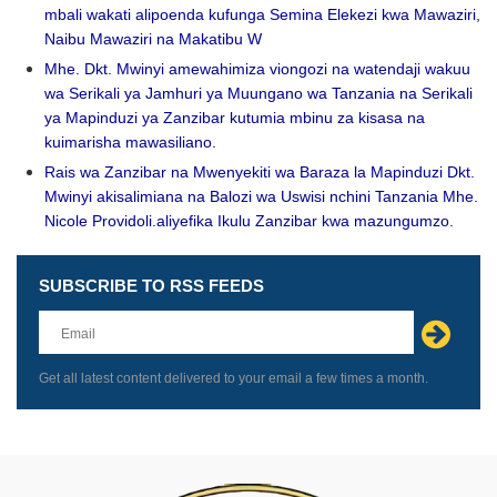
mbali wakati alipoenda kufunga Semina Elekezi kwa Mawaziri,
Naibu Mawaziri na Makatibu W
Mhe. Dkt. Mwinyi amewahimiza viongozi na watendaji wakuu
wa Serikali ya Jamhuri ya Muungano wa Tanzania na Serikali
ya Mapinduzi ya Zanzibar kutumia mbinu za kisasa na
kuimarisha mawasiliano.
Rais wa Zanzibar na Mwenyekiti wa Baraza la Mapinduzi Dkt.
Mwinyi akisalimiana na Balozi wa Uswisi nchini Tanzania Mhe.
Nicole Providoli.aliyefika Ikulu Zanzibar kwa mazungumzo.
SUBSCRIBE TO RSS FEEDS
Leave
this
field
blank
Get all latest content delivered to your email a few times a month.