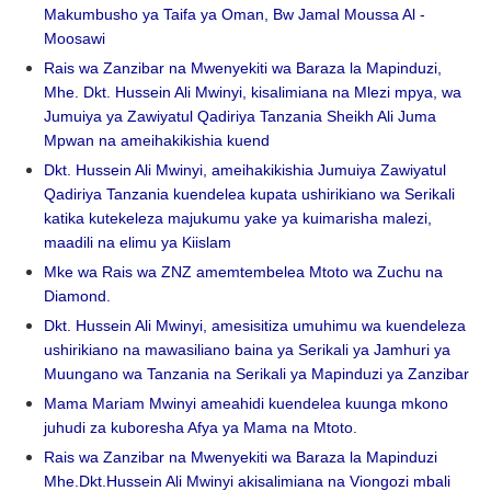
Makumbusho ya Taifa ya Oman, Bw Jamal Moussa Al -
Moosawi
Rais wa Zanzibar na Mwenyekiti wa Baraza la Mapinduzi,
Mhe. Dkt. Hussein Ali Mwinyi, kisalimiana na Mlezi mpya, wa
Jumuiya ya Zawiyatul Qadiriya Tanzania Sheikh Ali Juma
Mpwan na ameihakikishia kuend
Dkt. Hussein Ali Mwinyi, ameihakikishia Jumuiya Zawiyatul
Qadiriya Tanzania kuendelea kupata ushirikiano wa Serikali
katika kutekeleza majukumu yake ya kuimarisha malezi,
maadili na elimu ya Kiislam
Mke wa Rais wa ZNZ amemtembelea Mtoto wa Zuchu na
Diamond.
Dkt. Hussein Ali Mwinyi, amesisitiza umuhimu wa kuendeleza
ushirikiano na mawasiliano baina ya Serikali ya Jamhuri ya
Muungano wa Tanzania na Serikali ya Mapinduzi ya Zanzibar
Mama Mariam Mwinyi ameahidi kuendelea kuunga mkono
juhudi za kuboresha Afya ya Mama na Mtoto.
Rais wa Zanzibar na Mwenyekiti wa Baraza la Mapinduzi
Mhe.Dkt.Hussein Ali Mwinyi akisalimiana na Viongozi mbali