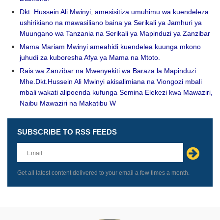
Dkt. Hussein Ali Mwinyi, amesisitiza umuhimu wa kuendeleza
ushirikiano na mawasiliano baina ya Serikali ya Jamhuri ya
Muungano wa Tanzania na Serikali ya Mapinduzi ya Zanzibar
Mama Mariam Mwinyi ameahidi kuendelea kuunga mkono
juhudi za kuboresha Afya ya Mama na Mtoto.
Rais wa Zanzibar na Mwenyekiti wa Baraza la Mapinduzi
Mhe.Dkt.Hussein Ali Mwinyi akisalimiana na Viongozi mbali
mbali wakati alipoenda kufunga Semina Elekezi kwa Mawaziri,
Naibu Mawaziri na Makatibu W
SUBSCRIBE TO RSS FEEDS
Leave
this
field
blank
Get all latest content delivered to your email a few times a month.