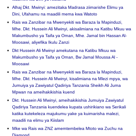
Alhaj Dkt. Mwinyi: amezitaka Madrasa ziimarishe Elimu ya
Dini, Ufahamu na maadili mema kwa Watoto
Rais wa Zanzibar na Mwenyekiti wa Baraza la Mapinduzi,
Mhe. Dkt. Hussein Ali Mwinyi, akisalimiana na Katibu Mkuu wa
Makumbusho ya Taifa ya Oman, Mhe. Jamal bin Hassan Al-
Moosawi, aliyefika Ikulu Zanzi
Dkt Hussein Ali Mwinyi amekutana na Katibu Mkuu wa
Makumbusho ya Taifa ya Oman, Bw Jamal Moussa Al -
Moosawi
Rais wa Zanzibar na Mwenyekiti wa Baraza la Mapinduzi,
Mhe. Dkt. Hussein Ali Mwinyi, kisalimiana na Mlezi mpya, wa
Jumuiya ya Zawiyatul Qadiriya Tanzania Sheikh Ali Juma
Mpwan na ameihakikishia kuend
Dkt. Hussein Ali Mwinyi, ameihakikishia Jumuiya Zawiyatul
Qadiriya Tanzania kuendelea kupata ushirikiano wa Serikali
katika kutekeleza majukumu yake ya kuimarisha malezi,
maadili na elimu ya Kiislam
Mke wa Rais wa ZNZ amemtembelea Mtoto wa Zuchu na
Diamond.