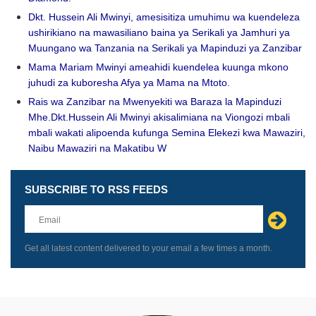
Dkt. Hussein Ali Mwinyi, amesisitiza umuhimu wa kuendeleza
ushirikiano na mawasiliano baina ya Serikali ya Jamhuri ya
Muungano wa Tanzania na Serikali ya Mapinduzi ya Zanzibar
Mama Mariam Mwinyi ameahidi kuendelea kuunga mkono
juhudi za kuboresha Afya ya Mama na Mtoto.
Rais wa Zanzibar na Mwenyekiti wa Baraza la Mapinduzi
Mhe.Dkt.Hussein Ali Mwinyi akisalimiana na Viongozi mbali
mbali wakati alipoenda kufunga Semina Elekezi kwa Mawaziri,
Naibu Mawaziri na Makatibu W
SUBSCRIBE TO RSS FEEDS
Leave
this
field
blank
Get all latest content delivered to your email a few times a month.