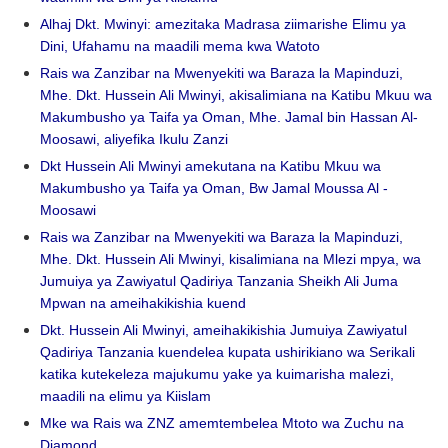
Alhaj Dkt. Mwinyi: amezitaka Madrasa ziimarishe Elimu ya
Dini, Ufahamu na maadili mema kwa Watoto
Rais wa Zanzibar na Mwenyekiti wa Baraza la Mapinduzi,
Mhe. Dkt. Hussein Ali Mwinyi, akisalimiana na Katibu Mkuu wa
Makumbusho ya Taifa ya Oman, Mhe. Jamal bin Hassan Al-
Moosawi, aliyefika Ikulu Zanzi
Dkt Hussein Ali Mwinyi amekutana na Katibu Mkuu wa
Makumbusho ya Taifa ya Oman, Bw Jamal Moussa Al -
Moosawi
Rais wa Zanzibar na Mwenyekiti wa Baraza la Mapinduzi,
Mhe. Dkt. Hussein Ali Mwinyi, kisalimiana na Mlezi mpya, wa
Jumuiya ya Zawiyatul Qadiriya Tanzania Sheikh Ali Juma
Mpwan na ameihakikishia kuend
Dkt. Hussein Ali Mwinyi, ameihakikishia Jumuiya Zawiyatul
Qadiriya Tanzania kuendelea kupata ushirikiano wa Serikali
katika kutekeleza majukumu yake ya kuimarisha malezi,
maadili na elimu ya Kiislam
Mke wa Rais wa ZNZ amemtembelea Mtoto wa Zuchu na
Diamond.