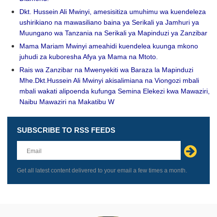
Dkt. Hussein Ali Mwinyi, amesisitiza umuhimu wa kuendeleza
ushirikiano na mawasiliano baina ya Serikali ya Jamhuri ya
Muungano wa Tanzania na Serikali ya Mapinduzi ya Zanzibar
Mama Mariam Mwinyi ameahidi kuendelea kuunga mkono
juhudi za kuboresha Afya ya Mama na Mtoto.
Rais wa Zanzibar na Mwenyekiti wa Baraza la Mapinduzi
Mhe.Dkt.Hussein Ali Mwinyi akisalimiana na Viongozi mbali
mbali wakati alipoenda kufunga Semina Elekezi kwa Mawaziri,
Naibu Mawaziri na Makatibu W
SUBSCRIBE TO RSS FEEDS
Leave
this
field
blank
Get all latest content delivered to your email a few times a month.