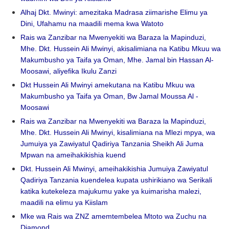
Alhaj Dkt. Mwinyi: amezitaka Madrasa ziimarishe Elimu ya
Dini, Ufahamu na maadili mema kwa Watoto
Rais wa Zanzibar na Mwenyekiti wa Baraza la Mapinduzi,
Mhe. Dkt. Hussein Ali Mwinyi, akisalimiana na Katibu Mkuu wa
Makumbusho ya Taifa ya Oman, Mhe. Jamal bin Hassan Al-
Moosawi, aliyefika Ikulu Zanzi
Dkt Hussein Ali Mwinyi amekutana na Katibu Mkuu wa
Makumbusho ya Taifa ya Oman, Bw Jamal Moussa Al -
Moosawi
Rais wa Zanzibar na Mwenyekiti wa Baraza la Mapinduzi,
Mhe. Dkt. Hussein Ali Mwinyi, kisalimiana na Mlezi mpya, wa
Jumuiya ya Zawiyatul Qadiriya Tanzania Sheikh Ali Juma
Mpwan na ameihakikishia kuend
Dkt. Hussein Ali Mwinyi, ameihakikishia Jumuiya Zawiyatul
Qadiriya Tanzania kuendelea kupata ushirikiano wa Serikali
katika kutekeleza majukumu yake ya kuimarisha malezi,
maadili na elimu ya Kiislam
Mke wa Rais wa ZNZ amemtembelea Mtoto wa Zuchu na
Diamond.