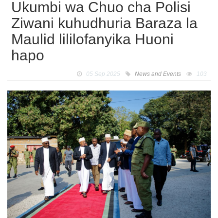
Ukumbi wa Chuo cha Polisi
Ziwani kuhudhuria Baraza la
Maulid lililofanyika Huoni
hapo
05 Sep 2025
News and Events
103