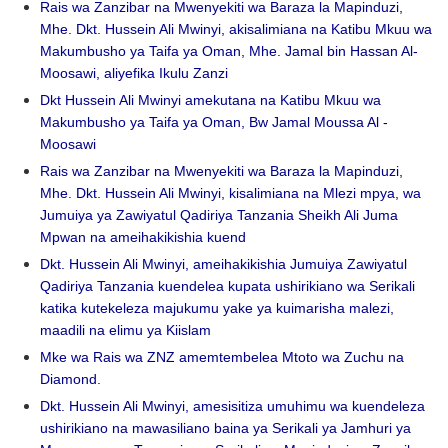
Rais wa Zanzibar na Mwenyekiti wa Baraza la Mapinduzi,
Mhe. Dkt. Hussein Ali Mwinyi, akisalimiana na Katibu Mkuu wa
Makumbusho ya Taifa ya Oman, Mhe. Jamal bin Hassan Al-
Moosawi, aliyefika Ikulu Zanzi
Dkt Hussein Ali Mwinyi amekutana na Katibu Mkuu wa
Makumbusho ya Taifa ya Oman, Bw Jamal Moussa Al -
Moosawi
Rais wa Zanzibar na Mwenyekiti wa Baraza la Mapinduzi,
Mhe. Dkt. Hussein Ali Mwinyi, kisalimiana na Mlezi mpya, wa
Jumuiya ya Zawiyatul Qadiriya Tanzania Sheikh Ali Juma
Mpwan na ameihakikishia kuend
Dkt. Hussein Ali Mwinyi, ameihakikishia Jumuiya Zawiyatul
Qadiriya Tanzania kuendelea kupata ushirikiano wa Serikali
katika kutekeleza majukumu yake ya kuimarisha malezi,
maadili na elimu ya Kiislam
Mke wa Rais wa ZNZ amemtembelea Mtoto wa Zuchu na
Diamond.
Dkt. Hussein Ali Mwinyi, amesisitiza umuhimu wa kuendeleza
ushirikiano na mawasiliano baina ya Serikali ya Jamhuri ya