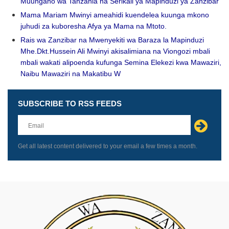
Muungano wa Tanzania na Serikali ya Mapinduzi ya Zanzibar
Mama Mariam Mwinyi ameahidi kuendelea kuunga mkono
juhudi za kuboresha Afya ya Mama na Mtoto.
Rais wa Zanzibar na Mwenyekiti wa Baraza la Mapinduzi
Mhe.Dkt.Hussein Ali Mwinyi akisalimiana na Viongozi mbali
mbali wakati alipoenda kufunga Semina Elekezi kwa Mawaziri,
Naibu Mawaziri na Makatibu W
SUBSCRIBE TO RSS FEEDS
Leave
this
field
blank
Get all latest content delivered to your email a few times a month.