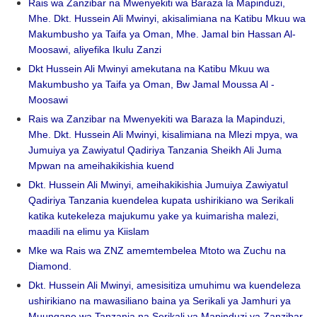
Rais wa Zanzibar na Mwenyekiti wa Baraza la Mapinduzi,
Mhe. Dkt. Hussein Ali Mwinyi, akisalimiana na Katibu Mkuu wa
Makumbusho ya Taifa ya Oman, Mhe. Jamal bin Hassan Al-
Moosawi, aliyefika Ikulu Zanzi
Dkt Hussein Ali Mwinyi amekutana na Katibu Mkuu wa
Makumbusho ya Taifa ya Oman, Bw Jamal Moussa Al -
Moosawi
Rais wa Zanzibar na Mwenyekiti wa Baraza la Mapinduzi,
Mhe. Dkt. Hussein Ali Mwinyi, kisalimiana na Mlezi mpya, wa
Jumuiya ya Zawiyatul Qadiriya Tanzania Sheikh Ali Juma
Mpwan na ameihakikishia kuend
Dkt. Hussein Ali Mwinyi, ameihakikishia Jumuiya Zawiyatul
Qadiriya Tanzania kuendelea kupata ushirikiano wa Serikali
katika kutekeleza majukumu yake ya kuimarisha malezi,
maadili na elimu ya Kiislam
Mke wa Rais wa ZNZ amemtembelea Mtoto wa Zuchu na
Diamond.
Dkt. Hussein Ali Mwinyi, amesisitiza umuhimu wa kuendeleza
ushirikiano na mawasiliano baina ya Serikali ya Jamhuri ya
Muungano wa Tanzania na Serikali ya Mapinduzi ya Zanzibar