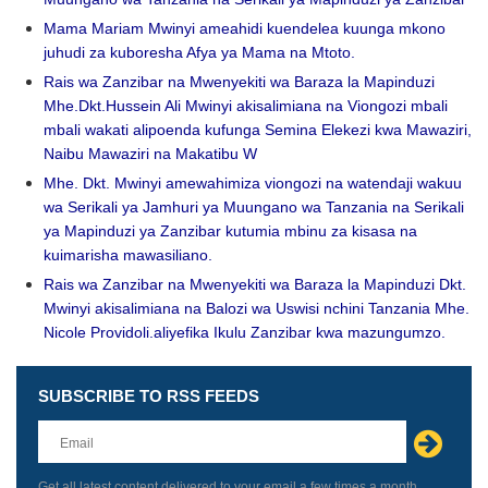
Mama Mariam Mwinyi ameahidi kuendelea kuunga mkono
juhudi za kuboresha Afya ya Mama na Mtoto.
Rais wa Zanzibar na Mwenyekiti wa Baraza la Mapinduzi
Mhe.Dkt.Hussein Ali Mwinyi akisalimiana na Viongozi mbali
mbali wakati alipoenda kufunga Semina Elekezi kwa Mawaziri,
Naibu Mawaziri na Makatibu W
Mhe. Dkt. Mwinyi amewahimiza viongozi na watendaji wakuu
wa Serikali ya Jamhuri ya Muungano wa Tanzania na Serikali
ya Mapinduzi ya Zanzibar kutumia mbinu za kisasa na
kuimarisha mawasiliano.
Rais wa Zanzibar na Mwenyekiti wa Baraza la Mapinduzi Dkt.
Mwinyi akisalimiana na Balozi wa Uswisi nchini Tanzania Mhe.
Nicole Providoli.aliyefika Ikulu Zanzibar kwa mazungumzo.
SUBSCRIBE TO RSS FEEDS
Leave
this
field
blank
Get all latest content delivered to your email a few times a month.