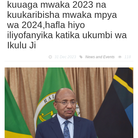
kuuaga mwaka 2023 na
kuukaribisha mwaka mpya
wa 2024,hafla hiyo
iliyofanyika katika ukumbi wa
Ikulu Ji
31 Dec 2023
News and Events
118